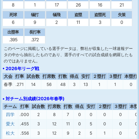
8
1
17
26
16
21
死球
犠打
犠飛
盗塁
盗塁死
失策
6
9
2
11
3
0
出塁率
長打率
.395
.372
このページに掲載している選手データは、弊社が収集した一球速報デー
タの中から抽出したものであり、選手のすべての試合成績を網羅したも
のではありません。
• 2026年リーグ戦
大会
打率
試合数
打席数
打数
得点
安打
２塁打
３塁打
本塁打
春季
.271
14
56
48
3
13
1
1
0
• 対チーム別成績(2026年春季)
チーム
打率
試合数
打席数
打数
得点
安打
２塁打
３塁打
本塁
四学
.000
2
8
7
0
0
0
0
0
愛大
.455
3
12
11
0
5
0
0
0
松大
.556
3
12
9
2
5
1
0
0