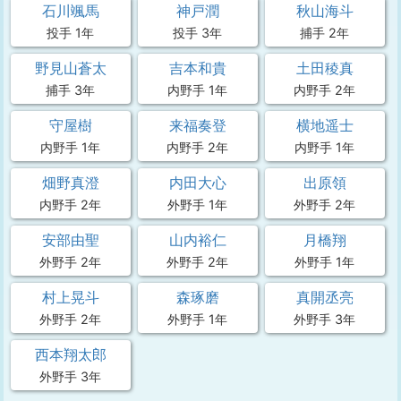
石川颯馬
神戸潤
秋山海斗
投手 1年
投手 3年
捕手 2年
野見山蒼太
吉本和貴
土田稜真
捕手 3年
内野手 1年
内野手 2年
守屋樹
来福奏登
横地遥士
内野手 1年
内野手 2年
内野手 1年
畑野真澄
内田大心
出原領
内野手 2年
外野手 1年
外野手 2年
安部由聖
山内裕仁
月橋翔
外野手 2年
外野手 2年
外野手 1年
村上晃斗
森琢磨
真開丞亮
外野手 2年
外野手 1年
外野手 3年
西本翔太郎
外野手 3年