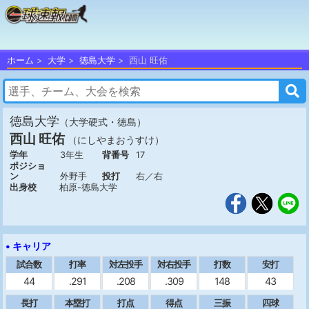
ホーム
大学
徳島大学
西山 旺佑
徳島大学
（大学硬式・徳島）
西山 旺佑
（にしやまおうすけ）
学年
3年生
背番号
17
ポジショ
ン
外野手
投打
右／右
出身校
柏原-徳島大学
• キャリア
試合数
打率
対左投手
対右投手
打数
安打
44
.291
.208
.309
148
43
長打
本塁打
打点
得点
三振
四球