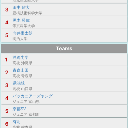
鹿児島国際大学
田中 雄大
3
豊橋技術科学大学
黒木 瑛偉
4
帝京科学大学
向井廉太朗
5
明治大学
Teams
沖縄尚学
1
高校 沖縄県
青森山田
2
高校 青森県
県鴻城
3
高校 山口県
バッカニアーズヤング
4
ジュニア 富山県
京都SV
5
ジュニア 京都府
有明
6
高校 熊本県