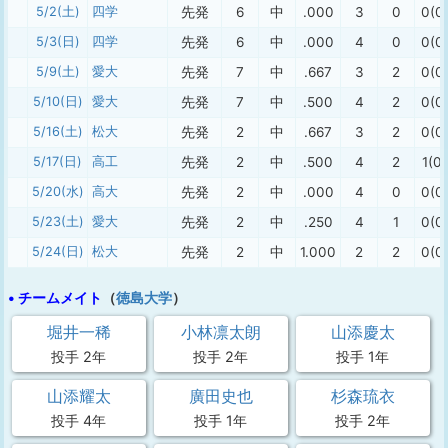
5/2(土)
四学
先発
6
中
.000
3
0
0(0
5/3(日)
四学
先発
6
中
.000
4
0
0(0
5/9(土)
愛大
先発
7
中
.667
3
2
0(0
5/10(日)
愛大
先発
7
中
.500
4
2
0(0
5/16(土)
松大
先発
2
中
.667
3
2
0(0
5/17(日)
高工
先発
2
中
.500
4
2
1(0)
5/20(水)
高大
先発
2
中
.000
4
0
0(0
5/23(土)
愛大
先発
2
中
.250
4
1
0(0
5/24(日)
松大
先発
2
中
1.000
2
2
0(0
• チームメイト
（
徳島大学
）
堀井一稀
小林凛太朗
山添慶太
投手 2年
投手 2年
投手 1年
山添耀太
廣田史也
杉森琉衣
投手 4年
投手 1年
投手 2年