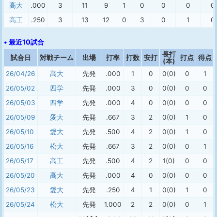
高大
.000
3
11
9
1
0
0
0
0
高工
.250
3
13
12
0
3
0
1
0
• 最近10試合
長打
試合日
対戦チーム
出場
打率
打数
安打
打点
得点
(本)
26/04/26
高大
先発
.000
1
0
0(0)
0
1
26/05/02
四学
先発
.000
3
0
0(0)
0
0
26/05/03
四学
先発
.000
4
0
0(0)
0
0
26/05/09
愛大
先発
.667
3
2
0(0)
1
0
26/05/10
愛大
先発
.500
4
2
0(0)
1
0
26/05/16
松大
先発
.667
3
2
0(0)
0
1
26/05/17
高工
先発
.500
4
2
1(0)
0
0
26/05/20
高大
先発
.000
4
0
0(0)
0
0
26/05/23
愛大
先発
.250
4
1
0(0)
1
0
26/05/24
松大
先発
1.000
2
2
0(0)
0
1