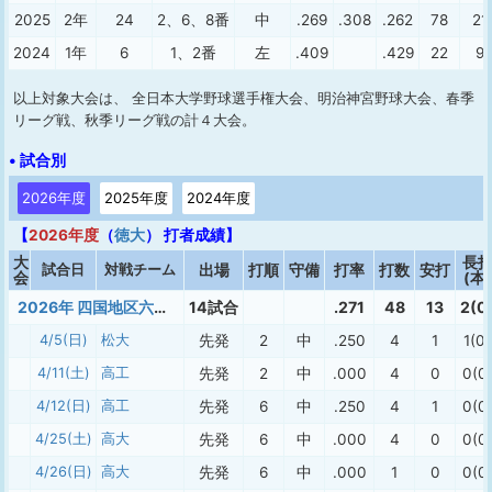
2025
2年
24
2、6、8番
中
.269
.308
.262
78
21
2024
1年
6
1、2番
左
.409
.429
22
9
以上対象大会は、 全日本大学野球選手権大会、明治神宮野球大会、春季
リーグ戦、秋季リーグ戦の計４大会。
• 試合別
2026年度
2025年度
2024年度
【
2026年度
（
徳大
） 打者成績】
大
長
試合日
対戦チーム
出場
打順
守備
打率
打数
安打
会
(本)
2026年 四国地区六大学春季（１部）
14試合
.271
48
13
2(0
4/5(日)
松大
先発
2
中
.250
4
1
1(0)
4/11(土)
高工
先発
2
中
.000
4
0
0(0
4/12(日)
高工
先発
6
中
.250
4
1
0(0
4/25(土)
高大
先発
6
中
.000
4
0
0(0
4/26(日)
高大
先発
6
中
.000
1
0
0(0