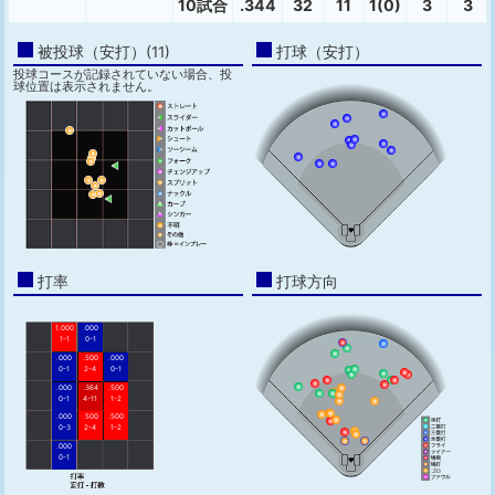
10試合
.344
32
11
1(0)
3
3
被投球（安打）(11)
打球（安打）
投球コースが記録されていない場合、投
球位置は表示されません。
打率
打球方向
1.000
.000
1-1
0-1
.000
.500
.000
0-1
2-4
0-1
.000
.364
.500
0-1
4-11
1-2
.000
.500
.500
0-3
2-4
1-2
.000
0-1