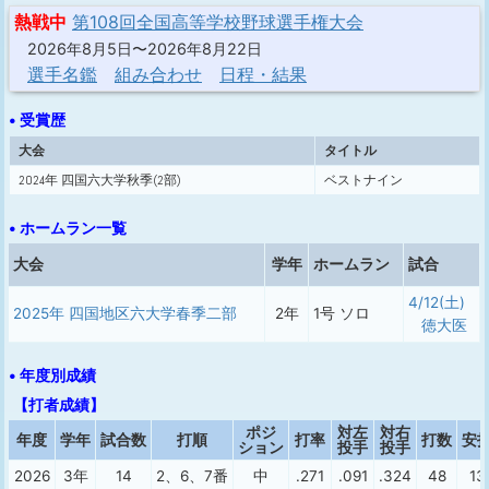
熱戦中
第108回全国高等学校野球選手権大会
2026年8月5日〜2026年8月22日
選手名鑑
組み合わせ
日程・結果
• 受賞歴
大会
タイトル
2024年 四国六大学秋季(2部)
ベストナイン
• ホームラン一覧
大会
学年
ホームラン
試合
4/12(土)
2025年 四国地区六大学春季二部
2年
1号 ソロ
徳大医
• 年度別成績
【打者成績】
ポジ
対左
対右
年度
学年
試合数
打順
打率
打数
安
ション
投手
投手
2026
3年
14
2、6、7番
中
.271
.091
.324
48
13