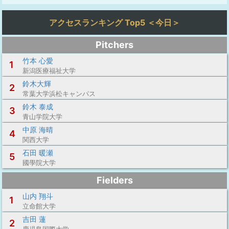
アクセスランキング Top5 ＜今日＞
Pitchers
竹本 心愛
1
新潟医療福祉大学
鈴木大輝
2
常葉大学浜松キャンパス
鈴木 泰成
3
青山学院大学
中原 海晴
4
関西大学
石田 暖瀬
5
國學院大学
Fielders
山内 翔斗
1
立命館大学
吉田 蓮
2