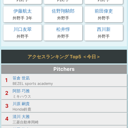
伊藤航太
佐野翔騎郎
前田偉吏
外野手 3年
外野手
外野手
川口友翠
松井惇
西川新
外野手
外野手
外野手
アクセスランキング Top5 ＜今日＞
Pitchers
笹倉 世凪
1
BEZEL sports academy
阿部 巧雅
2
ミキハウス
川原 嗣貴
3
Honda鈴鹿
清川 大雅
4
三菱自動車岡崎