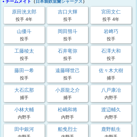
• チームメイト
（
日本製鉄室蘭シャークス
）
原田洸太郎
吉口大輝
宮田文仁
投手 4年
投手
投手 4年
山優斗
岡田彗斗
岩﨑巧
投手
投手
投手
工藤稜太
石井竜弥
石澤大和
投手
投手
投手
藤田一希
遠藤暉世己
佐々木大樹
投手
投手
捕手
大石広那
小原龍之介
八戸康冶
捕手
捕手
内野手
小林大輔
松嶋和将
渡辺輔久
内野手
内野手
内野手
田中銀河
船曵烈士
鹿野航生
内野手
内野手
内野手