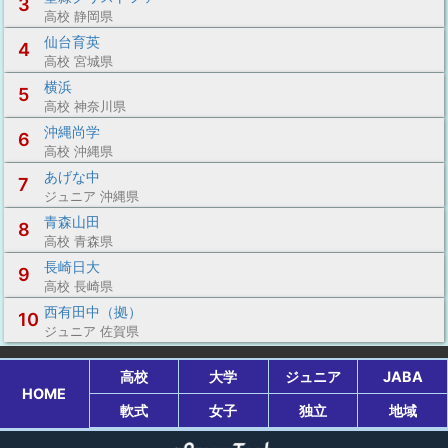
3
高校 静岡県
仙台育英
4
高校 宮城県
横浜
5
高校 神奈川県
沖縄尚学
6
高校 沖縄県
あげな中
7
ジュニア 沖縄県
青森山田
8
高校 青森県
長崎日大
9
高校 長崎県
西有田中（拠）
10
ジュニア 佐賀県
高校
大学
ジュニア
JABA
HOME
軟式
女子
独立
地域