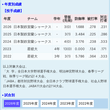
• 年度別成績
【投手成績】
登板
対左
年度
チーム
学年
防御率
被打率
(先発)
打者
2026
日本製鉄室蘭シャークス
-
3(0)
1.688
.278
.231
2025
日本製鉄室蘭シャークス
-
3(1)
3.484
.225
.286
2024
日本製鉄室蘭シャークス
-
4(0)
3.176
.238
.333
2023
星槎大
4年
13(0)
0.000
.134
.171
2022
星槎大
3年
3(1)
5.786
.364
.333
以上対象大会は、
「大 学」全日本大学野球選手権大会、明治神宮野球大会、春季リーグ
戦、秋季リーグ戦の計４大会。
「JABA」都市対抗野球大会、全日本クラブ野球選手権大会、社会人野球
日本選手権大会、JABA11大会の計14大会。
• 試合別
2026年度
2025年度
2024年度
2023年度
2022年度