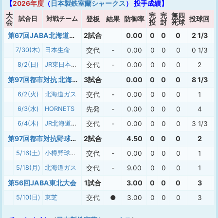
【
2026年度
（
日本製鉄室蘭シャークス
） 投手成績】
大
完
完
無四
試合日
対戦チーム
登板
結果
防御率
投球回
会
投
封
死球
第67回JABA北海道大会
2試合
0.00
0
0
0
2 1/3
7/30(木)
日本生命
交代
-
0.00
0
0
0
0 1/3
8/2(日)
JR東日本東北
交代
-
0.00
0
0
0
2
第97回都市対抗 北海道二次予選
3試合
0.00
0
0
0
8 1/3
6/2(火)
北海道ガス
交代
-
0.00
0
0
0
1
6/3(水)
HORNETS
先発
-
0.00
0
0
0
4
6/4(木)
JR北海道硬式野球クラブ
交代
-
0.00
0
0
0
3 1/3
第97回都市対抗野球大会 北海道地区一次予選
2試合
4.50
0
0
0
2
5/16(土)
小樽野球協会
交代
-
0.00
0
0
0
1
5/18(月)
北海道ガス
交代
-
9.00
0
0
0
1
第56回JABA東北大会
1試合
3.00
0
0
0
3
5/10(日)
東芝
交代
●
3.00
0
0
0
3