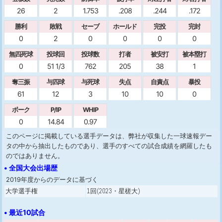
26
2
1.753
.208
.244
.172
勝利
敗戦
セーブ
ホールド
完投
完封
0
2
0
0
0
0
無四死球
投球回
投球数
打者
被安打
被本塁打
0
51 1/3
762
205
38
1
奪三振
与四球
与死球
失点
自責点
暴投
61
12
3
10
10
0
ボーク
P/IP
WHIP
0
14.84
0.97
このページに掲載している選手データは、弊社が収集した一球速報デー
タの中から抽出したものであり、選手のすべての試合成績を網羅したも
のではありません。
• 全国大会出場歴
2019年度からのデータに基づく
大学選手権
1回(2023・星槎大)
• 最近10試合