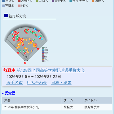
■
三振%
■
内野F%
■
ゴロ%
■
外野F%
■
ライナー%
■
四球%
■
死球%
■
HR%
被打球方向
熱戦中
第108回全国高等学校野球選手権大会
2026年8月5日〜2026年8月22日
選手名鑑
組み合わせ
日程・結果
• 受賞歴
大会
チーム
タイトル
2023年 札幌学生秋季(1部)
星槎大
優秀選手賞