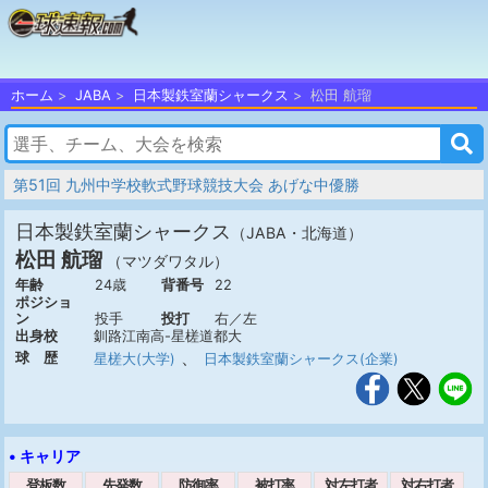
ホーム
JABA
日本製鉄室蘭シャークス
松田 航瑠
第51回 九州中学校軟式野球競技大会 あげな中優勝
日本製鉄室蘭シャークス
（JABA・北海道）
松田 航瑠
（マツダワタル）
年齢
24歳
背番号
22
ポジショ
ン
投手
投打
右／左
出身校
釧路江南高-星槎道都大
、
球 歴
星槎大(大学)
日本製鉄室蘭シャークス(企業)
• キャリア
登板数
先発数
防御率
被打率
対左打者
対右打者