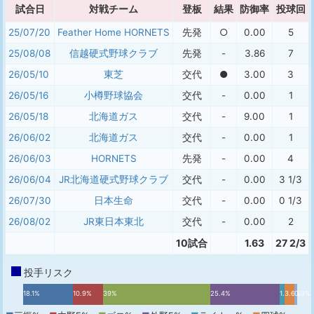
試合日
対戦チーム
登板
結果
防御率
投球回
25/07/20
Feather Home HORNETS
先発
○
0.00
5
25/08/08
信越硬式野球クラブ
先発
-
3.86
7
26/05/10
東芝
交代
●
3.00
3
26/05/16
小樽野球協会
交代
-
0.00
1
26/05/18
北海道ガス
交代
-
9.00
1
26/06/02
北海道ガス
交代
-
0.00
1
26/06/03
HORNETS
先発
-
0.00
4
26/06/04
JR北海道硬式野球クラブ
交代
-
0.00
3 1/3
26/07/30
日本生命
交代
-
0.00
0 1/3
26/08/02
JR東日本東北
交代
-
0.00
2
10試合
1.63
27 2/3
投手リスク
18.1%
10.9%
39%
25.4%
1.8%
3.6%
0.9%