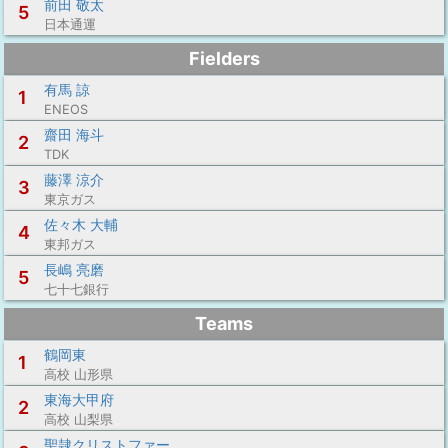
前田 敬太
5
日本通運
Fielders
有馬 諒
1
ENEOS
齋田 海斗
2
TDK
藤澤 涼介
3
東京ガス
佐々木 大輔
4
東邦ガス
長嶋 亮磨
5
七十七銀行
Teams
鶴岡東
1
高校 山形県
東海大甲府
2
高校 山梨県
聖隷クリストファー