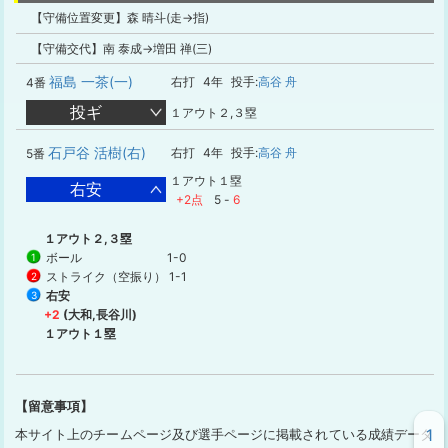
【守備位置変更】森 晴斗(走→指)
【守備交代】南 泰成→増田 禅(三)
福島 一茶(一)
右打
4年
投手:
高谷 舟
4番
投ギ
１アウト２,３塁
石戸谷 活樹(右)
右打
4年
投手:
高谷 舟
5番
１アウト１塁
右安
+2点
5
-
6
１アウト２,３塁
ボール
1-0
1
ストライク（空振り）
1-1
2
右安
3
+2
(大和,長谷川)
１アウト１塁
【留意事項】
1
本サイト上のチームページ及び選手ページに掲載されている成績データ