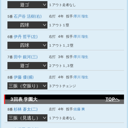
遊ゴ
１アウト走者なし
石戸谷 活樹(右)
右打
4年
投手:
帯川 瑠生
5番
四球
１アウト１塁
伊丹 哲平(左)
右打
4年
投手:
帯川 瑠生
6番
四球
１アウト１,２塁
田中 銀河(三)
右打
3年
投手:
帯川 瑠生
7番
遊ゴ
２アウト１,３塁
伊藤 優(捕)
左打
4年
投手:
帯川 瑠生
8番
三振（空振り）
３アウトチェンジ
3回表 学園大
TOPへ
杉林 蒼太(二)
左打
4年
投手:
佐藤 爽
8番
三振（見逃し）
１アウト走者なし