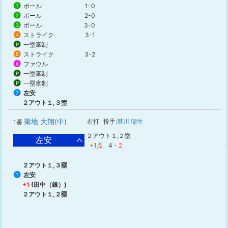
ボール
1-0
1
ボール
2-0
2
ボール
3-0
3
ストライク
3-1
4
一塁牽制
P
ストライク
3-2
5
ファウル
6
一塁牽制
P
一塁牽制
P
左安
7
２アウト１,３塁
菊地 大翔(中)
右打
投手:
帯川 瑠生
1番
２アウト１,２塁
左安
+1点
4
-
2
２アウト１,３塁
左安
1
+1
(田中（銀）)
２アウト１,２塁