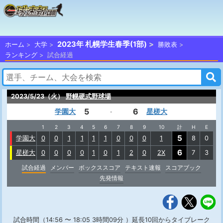
2023年 札幌学生春季(1部)
ホーム
大学
勝敗表
ランキング
試合経過
2023/5/23（火）
野幌硬式野球場
5
6
学園大
星槎大
-
1
2
3
4
5
6
7
8
9
10
計
H
E
5
学園大
0
0
1
1
1
1
0
0
0
1
8
0
6
星槎大
0
0
0
0
1
0
1
2
0
2X
7
3
試合経過
メンバー
ボックススコア
テキスト速報
スコアブック
先発情報
試合時間（14:56 〜 18:05 3時間09分 ）延長10回からタイブレーク