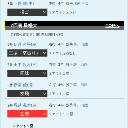
下向 航(中)
左打
4年
投手:
印南 伊吹
3番
投ゴ
３アウトチェンジ
7回裏 星槎大
TOPへ
【守備位置変更】関 虎大朗(打→右)
伊丹 哲平(左)
右打
4年
投手:
帯川 瑠生
6番
三振（空振り）
１アウト走者なし
田中 銀河(三)
右打
3年
投手:
帯川 瑠生
7番
四球
１アウト１塁
伊藤 優(捕)
左打
4年
投手:
帯川 瑠生
8番
左飛
２アウト１塁
堀越 颯太(遊)
右打
4年
投手:
帯川 瑠生
9番
左安
２アウト１,３塁
２アウト１塁