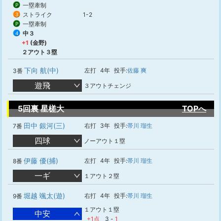
一塁牽制
P
ストライク
1-2
3
一塁牽制
P
中３
4
+1
(金野)
２アウト３塁
下向 航(中)
左打
4年
投手:
佐藤 爽
3番
遊飛
３アウトチェンジ
5回裏 星槎大
TOPへ
田中 銀河(三)
右打
3年
投手:
帯川 瑠生
7番
四球
ノーアウト１塁
伊藤 優(捕)
左打
4年
投手:
帯川 瑠生
8番
一ギ
１アウト２塁
堀越 颯太(遊)
右打
4年
投手:
帯川 瑠生
9番
１アウト１塁
中安
+1点
3
-
1