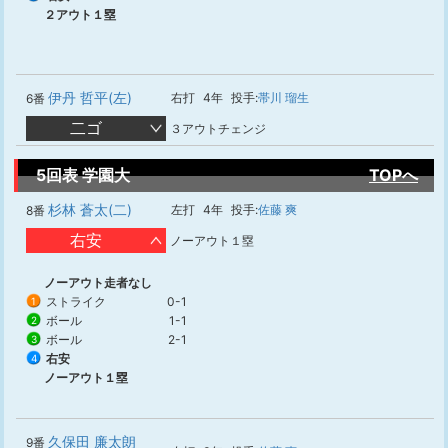
２アウト１塁
伊丹 哲平(左)
右打
4年
投手:
帯川 瑠生
6番
二ゴ
３アウトチェンジ
5回表 学園大
TOPへ
杉林 蒼太(二)
左打
4年
投手:
佐藤 爽
8番
右安
ノーアウト１塁
ノーアウト走者なし
ストライク
0-1
1
ボール
1-1
2
ボール
2-1
3
右安
4
ノーアウト１塁
久保田 廉太朗
9番