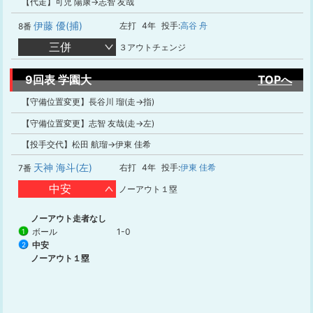
【代走】可児 陽康→志智 友哉
伊藤 優(捕)
左打
4年
投手:
高谷 舟
8番
三併
３アウトチェンジ
9回表 学園大
TOPへ
【守備位置変更】長谷川 瑠(走→指)
【守備位置変更】志智 友哉(走→左)
【投手交代】松田 航瑠→伊東 佳希
天神 海斗(左)
右打
4年
投手:
伊東 佳希
7番
中安
ノーアウト１塁
ノーアウト走者なし
ボール
1-0
1
中安
2
ノーアウト１塁