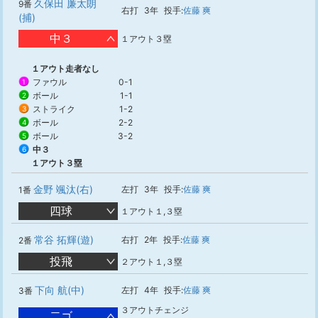
久保田 廉太朗
9番
右打
3年
投手:
佐藤 爽
(捕)
中３
１アウト３塁
１アウト走者なし
ファウル
0-1
1
ボール
1-1
2
ストライク
1-2
3
ボール
2-2
4
ボール
3-2
5
中３
6
１アウト３塁
金野 颯汰(右)
左打
3年
投手:
佐藤 爽
1番
四球
１アウト１,３塁
常谷 拓輝(遊)
右打
2年
投手:
佐藤 爽
2番
投飛
２アウト１,３塁
下向 航(中)
左打
4年
投手:
佐藤 爽
3番
３アウトチェンジ
二ゴ