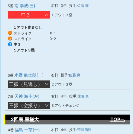
南 泰成(三)
右打
3年
投手:
佐藤 爽
5番
中３
１アウト３塁
１アウト走者なし
ストライク
0-1
1
ストライク
0-2
2
中３
3
１アウト３塁
水野 航士朗(一)
右打
投手:
佐藤 爽
6番
三振（見逃し）
２アウト３塁
天神 海斗(左)
右打
4年
投手:
佐藤 爽
7番
三振（空振り）
３アウトチェンジ
2回裏 星槎大
TOPへ
福島 一茶(一)
右打
4年
投手:
帯川 瑠生
4番