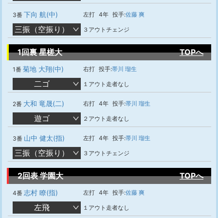
下向 航(中)
左打
4年
投手:
佐藤 爽
3番
三振（空振り）
３アウトチェンジ
1回裏 星槎大
TOPへ
菊地 大翔(中)
右打
投手:
帯川 瑠生
1番
二ゴ
１アウト走者なし
大和 竜晟(二)
右打
4年
投手:
帯川 瑠生
2番
遊ゴ
２アウト走者なし
山中 健太(指)
左打
4年
投手:
帯川 瑠生
3番
三振（空振り）
３アウトチェンジ
2回表 学園大
TOPへ
志村 瞭(指)
左打
4年
投手:
佐藤 爽
4番
左飛
１アウト走者なし