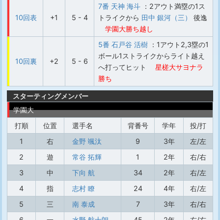
7番 天神 海斗
：2アウト満塁の1ス
10回表
+1
5 - 4
トライクから
田中 銀河（三）
後逸
学園大勝ち越し
5番 石戸谷 活樹
：1アウト2,3塁の1
ボール1ストライクからライト越え
10回裏
+2
5 - 6
へ打ってヒット
星槎大サヨナラ
勝ち
スターティングメンバー
学園大
打順
位置
選手名
背番号
学年
投/打
1
右
金野 颯汰
9
3年
左/左
2
遊
常谷 拓輝
1
2年
右/右
3
中
下向 航
34
2年
右/左
4
指
志村 瞭
24
4年
右/左
5
三
南 泰成
7
3年
右/右
6
一
水野 航士朗
45
2年
右/右