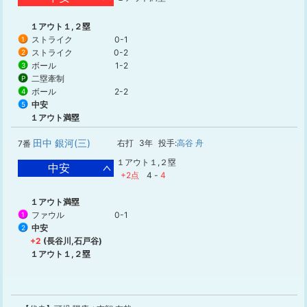
１アウト１,２塁
ストライク
0-1
1
ストライク
0-2
2
ボール
1-2
3
二塁牽制
P
ボール
2-2
4
中安
5
１アウト満塁
田中 銀河(三)
右打
3年
投手:
高谷 舟
7番
１アウト１,２塁
中安
+2点
4
-
4
１アウト満塁
ファウル
0-1
1
中安
2
+2
(長谷川,石戸谷)
１アウト１,２塁