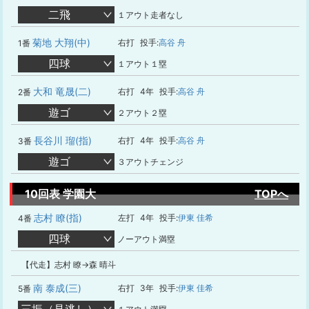
二飛
１アウト走者なし
菊地 大翔(中)
右打
投手:
高谷 舟
1番
四球
１アウト１塁
大和 竜晟(二)
右打
4年
投手:
高谷 舟
2番
遊ゴ
２アウト２塁
長谷川 瑠(指)
右打
4年
投手:
高谷 舟
3番
遊ゴ
３アウトチェンジ
10回表 学園大
TOPへ
志村 瞭(指)
左打
4年
投手:
伊東 佳希
4番
四球
ノーアウト満塁
【代走】志村 瞭→森 晴斗
南 泰成(三)
右打
3年
投手:
伊東 佳希
5番