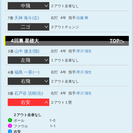
中飛
２アウト走者なし
天神 海斗(左)
右打
4年
投手:
佐藤 爽
7番
二ゴ
３アウトチェンジ
4回裏 星槎大
TOPへ
山中 健太(指)
左打
4年
投手:
帯川 瑠生
3番
左飛
１アウト走者なし
福島 一茶(一)
右打
4年
投手:
帯川 瑠生
4番
右飛
２アウト走者なし
石戸谷 活樹(右)
右打
4年
投手:
帯川 瑠生
5番
右安
２アウト１塁
２アウト走者なし
ボール
1-0
1
ファウル
1-1
2
右安
3