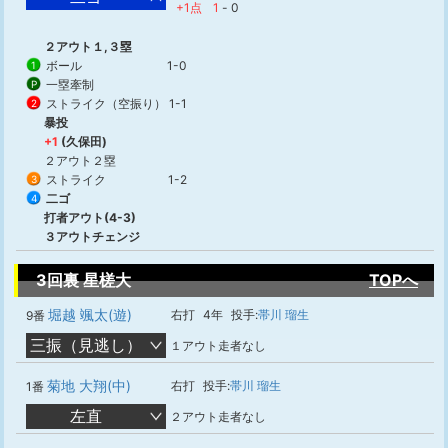
+1点
1
-
0
２アウト１,３塁
ボール
1-0
1
一塁牽制
P
ストライク（空振り）
1-1
2
暴投
+1
(久保田)
２アウト２塁
ストライク
1-2
3
二ゴ
4
打者アウト(4-3)
３アウトチェンジ
3回裏 星槎大
TOPへ
堀越 颯太(遊)
右打
4年
投手:
帯川 瑠生
9番
三振（見逃し）
１アウト走者なし
菊地 大翔(中)
右打
投手:
帯川 瑠生
1番
左直
２アウト走者なし