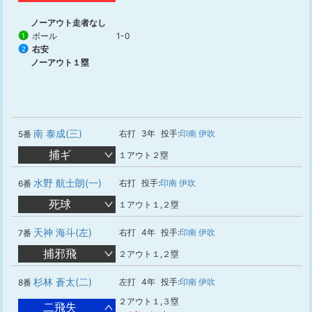
ノーアウト走者なし
ボール
1-0
1
右安
2
ノーアウト１塁
南 泰成(三)
右打
3年
投手:
印南 伊吹
5番
捕ギ
１アウト２塁
水野 航士朗(一)
右打
投手:
印南 伊吹
6番
死球
１アウト１,２塁
天神 海斗(左)
右打
4年
投手:
印南 伊吹
7番
捕邪飛
２アウト１,２塁
杉林 蒼太(二)
左打
4年
投手:
印南 伊吹
8番
２アウト１,３塁
二飛失