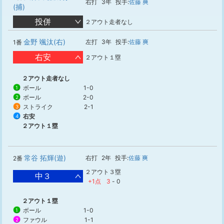
右打
3年
投手:
佐藤 爽
(捕)
投併
２アウト走者なし
金野 颯汰(右)
左打
3年
投手:
佐藤 爽
1番
右安
２アウト１塁
２アウト走者なし
ボール
1-0
1
ボール
2-0
2
ストライク
2-1
3
右安
4
２アウト１塁
常谷 拓輝(遊)
右打
2年
投手:
佐藤 爽
2番
２アウト３塁
中３
+1点
3
-
0
２アウト１塁
ボール
1-0
1
ファウル
1-1
2