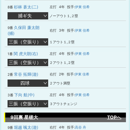
杉林 蒼太(二)
左打
4年
投手:
伊東 佳希
8番
捕ギ失
ノーアウト１,２塁
久保田 廉太朗
9番
右打
3年
投手:
伊東 佳希
(捕)
三振（空振り）
１アウト１,２塁
関 虎大朗(右)
左打
4年
投手:
伊東 佳希
1番
三振（空振り）
２アウト１,２塁
常谷 拓輝(遊)
右打
2年
投手:
伊東 佳希
2番
四球
２アウト満塁
下向 航(中)
左打
4年
投手:
伊東 佳希
3番
三振（空振り）
３アウトチェンジ
9回裏 星槎大
TOPへ
堀越 颯太(遊)
右打
4年
投手:
高谷 舟
9番