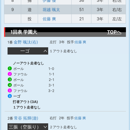
8
捕
伊藤 優
36
3年
右/左
9
遊
堀越 颯太
51
3年
右/右
投
佐藤 爽
21
3年
左/左
1回表 学園大
TOPへ
金野 颯汰(右)
左打
3年
投手:
佐藤 爽
1番
一ゴ
１アウト走者なし
ノーアウト走者なし
ボール
1-0
1
ファウル
1-1
2
ボール
2-1
3
ボール
3-1
4
ファウル
3-2
5
一ゴ
6
打者アウト(3A)
１アウト走者なし
常谷 拓輝(遊)
右打
2年
投手:
佐藤 爽
2番
三振（空振り）
２アウト走者なし