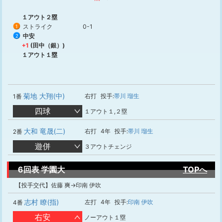
１アウト２塁
ストライク
0-1
1
中安
2
+1
(田中（銀）)
１アウト１塁
菊地 大翔(中)
右打
投手:
帯川 瑠生
1番
四球
１アウト１,２塁
大和 竜晟(二)
右打
4年
投手:
帯川 瑠生
2番
遊併
３アウトチェンジ
6回表 学園大
TOPへ
【投手交代】佐藤 爽→印南 伊吹
志村 瞭(指)
左打
4年
投手:
印南 伊吹
4番
右安
ノーアウト１塁