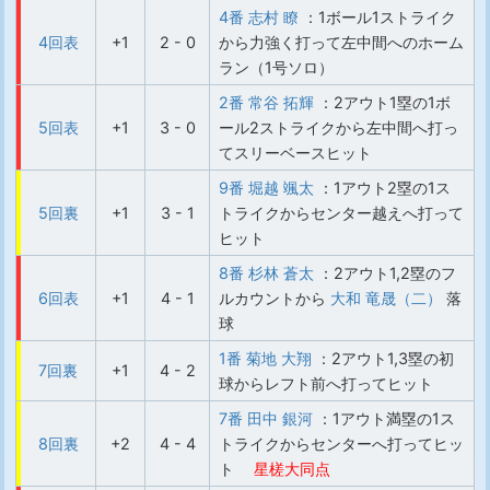
4番 志村 瞭
：1ボール1ストライク
4回表
+1
2 - 0
から力強く打って左中間へのホーム
ラン（1号ソロ）
2番 常谷 拓輝
：2アウト1塁の1ボ
5回表
+1
3 - 0
ール2ストライクから左中間へ打っ
てスリーベースヒット
9番 堀越 颯太
：1アウト2塁の1ス
5回裏
+1
3 - 1
トライクからセンター越えへ打って
ヒット
8番 杉林 蒼太
：2アウト1,2塁のフ
6回表
+1
4 - 1
ルカウントから
大和 竜晟（二）
落
球
1番 菊地 大翔
：2アウト1,3塁の初
7回裏
+1
4 - 2
球からレフト前へ打ってヒット
7番 田中 銀河
：1アウト満塁の1ス
8回裏
+2
4 - 4
トライクからセンターへ打ってヒッ
ト
星槎大同点