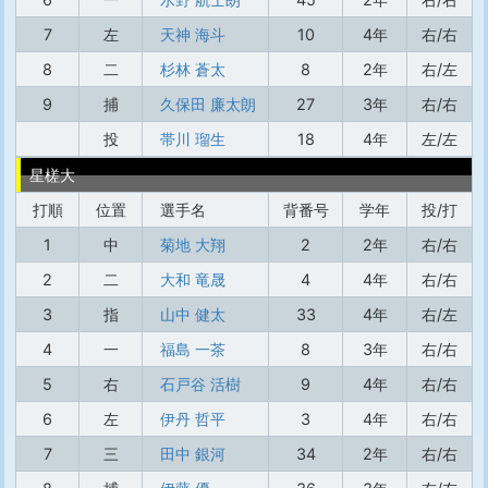
7
左
天神 海斗
10
4年
右/右
8
二
杉林 蒼太
8
2年
右/左
9
捕
久保田 廉太朗
27
3年
右/右
投
帯川 瑠生
18
4年
左/左
星槎大
打順
位置
選手名
背番号
学年
投/打
1
中
菊地 大翔
2
2年
右/右
2
二
大和 竜晟
4
4年
右/右
3
指
山中 健太
33
4年
右/左
4
一
福島 一茶
8
3年
右/右
5
右
石戸谷 活樹
9
4年
右/右
6
左
伊丹 哲平
3
4年
右/右
7
三
田中 銀河
34
2年
右/右