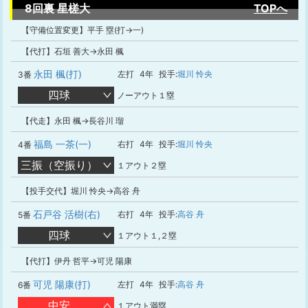
8回裏 星槎大
TOPへ
【守備位置変更】平手 塁(打→一)
【代打】石垣 善大→永田 楓
永田 楓(打)
左打
4年
投手:
堀川 怜央
3番
四球
ノーアウト１塁
【代走】永田 楓→長谷川 瑠
福島 一茶(一)
右打
4年
投手:
堀川 怜央
4番
三振（空振り）
１アウト２塁
【投手交代】堀川 怜央→高谷 舟
石戸谷 活樹(右)
右打
4年
投手:
高谷 舟
5番
四球
１アウト１,２塁
【代打】伊丹 哲平→可児 陽康
可児 陽康(打)
左打
4年
投手:
高谷 舟
6番
中安
１アウト満塁