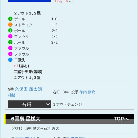
+1点
4
-
1
２アウト１,２塁
ボール
1-0
1
ストライク
1-1
2
ボール
2-1
3
ファウル
2-2
4
ボール
3-2
5
ファウル
6
ファウル
7
二飛失
8
+1
(志村)
二塁手失策(落球)
２アウト１,３塁
久保田 廉太朗
9番
右打
3年
投手:
印南 伊吹
(捕)
右飛
３アウトチェンジ
6回裏 星槎大
TOPへ
【代打】山中 健太→石垣 善大