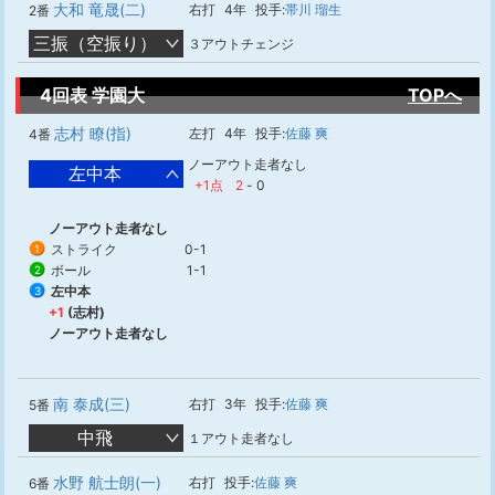
大和 竜晟(二)
右打
4年
投手:
帯川 瑠生
2番
三振（空振り）
３アウトチェンジ
4回表 学園大
TOPへ
志村 瞭(指)
左打
4年
投手:
佐藤 爽
4番
ノーアウト走者なし
左中本
+1点
2
-
0
ノーアウト走者なし
ストライク
0-1
1
ボール
1-1
2
左中本
3
+1
(志村)
ノーアウト走者なし
南 泰成(三)
右打
3年
投手:
佐藤 爽
5番
中飛
１アウト走者なし
水野 航士朗(一)
右打
投手:
佐藤 爽
6番