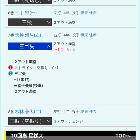
三振（見逃し）
１アウト満塁
平手 塁(一)
左打
4年
投手:
伊東 佳希
6番
三飛
２アウト満塁
天神 海斗(左)
右打
4年
投手:
伊東 佳希
7番
２アウト満塁
三ゴ失
+1点
5
-
4
２アウト満塁
ストライク（空振り）
0-1
1
三ゴ失
2
+1
(常谷)
三塁手失策(後逸)
２アウト満塁
杉林 蒼太(二)
左打
4年
投手:
伊東 佳希
8番
三振（空振り）
３アウトチェンジ
10回裏 星槎大
TOPへ