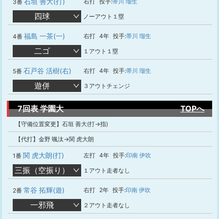
石垣 善大(打)
右打
投手:
帯川 瑠生
3番
四球
ノーアウト１塁
福島 一茶(一)
右打
4年
投手:
帯川 瑠生
4番
二ゴ
１アウト１塁
石戸谷 活樹(右)
右打
4年
投手:
帯川 瑠生
5番
遊併
３アウトチェンジ
7回表 学園大
TOPへ
【守備位置変更】石垣 善大(打→指)
【代打】金野 颯汰→関 虎大朗
関 虎大朗(打)
左打
4年
投手:
印南 伊吹
1番
三振（空振り）
１アウト走者なし
常谷 拓輝(遊)
右打
2年
投手:
印南 伊吹
2番
一邪飛
２アウト走者なし