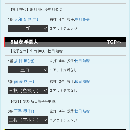
【投手交代】帯川 瑠生→堀川 怜央
大和 竜晟(二)
右打
4年
投手:
堀川 怜央
2番
一ゴ
３アウトチェンジ
8回表 学園大
TOPへ
【投手交代】印南 伊吹→松田 航瑠
志村 瞭(指)
左打
4年
投手:
松田 航瑠
4番
三ゴ
１アウト走者なし
南 泰成(三)
右打
3年
投手:
松田 航瑠
5番
三振（空振り）
２アウト走者なし
【代打】水野 航士朗→平手 塁
平手 塁(打)
左打
4年
投手:
松田 航瑠
6番
三振（空振り）
３アウトチェンジ