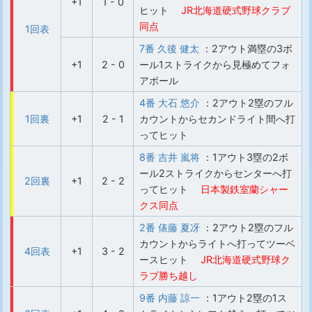
+1
1 - 0
ヒット
JR北海道硬式野球クラブ
同点
1回表
7番 久後 健太
：2アウト満塁の3ボ
+1
2 - 0
ール1ストライクから見極めてフォ
アボール
4番 大石 悠介
：2アウト2塁のフル
1回裏
+1
2 - 1
カウントからセカンドライト間へ打
ってヒット
8番 吉井 嵐将
：1アウト3塁の2ボ
ール2ストライクからセンターへ打
2回裏
+1
2 - 2
ってヒット
日本製鉄室蘭シャー
クス同点
2番 俵藤 夏冴
：2アウト2塁のフル
カウントからライトへ打ってツーベ
4回表
+1
3 - 2
ースヒット
JR北海道硬式野球ク
ラブ勝ち越し
9番 内藤 諒一
：1アウト2塁の1ス