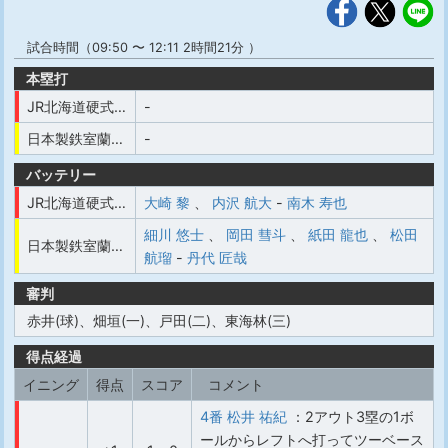
試合時間（09:50 〜 12:11 2時間21分 ）
本塁打
JR北海道硬式野球クラブ
-
日本製鉄室蘭シャークス
-
バッテリー
JR北海道硬式野球クラブ
大崎 黎
、
内沢 航大
-
南木 寿也
細川 悠士
、
岡田 彗斗
、
紙田 龍也
、
松田
日本製鉄室蘭シャークス
航瑠
-
丹代 匠哉
審判
赤井(球)、畑垣(一)、戸田(二)、東海林(三)
得点経過
イニング
得点
スコア
コメント
4番 松井 祐紀
：2アウト3塁の1ボ
ールからレフトへ打ってツーベース