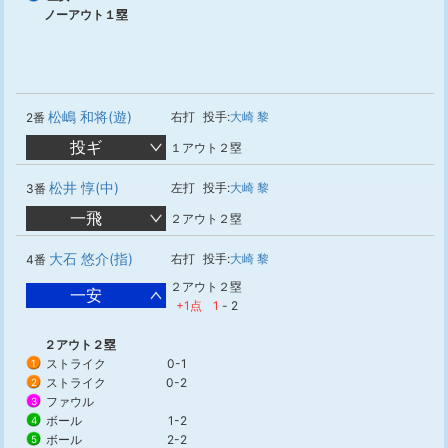
ノーアウト１塁
松嶋 和将(遊)
右打
投手:
大崎 黎
2番
投ギ
１アウト２塁
松井 惇(中)
左打
投手:
大崎 黎
3番
一飛
２アウト２塁
大石 悠介(指)
右打
投手:
大崎 黎
4番
２アウト２塁
一安
+1点
1
-
2
２アウト２塁
ストライク
0-1
1
ストライク
0-2
2
ファウル
3
ボール
1-2
4
ボール
2-2
5