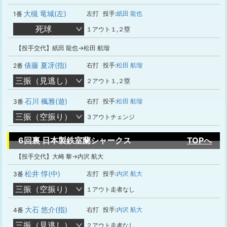
大槻 竜城(左)
左打
投手:
紙田 龍也
1番
死球
１アウト１,２塁
【投手交代】紙田 龍也→松田 航瑠
俵藤 夏冴(指)
右打
投手:
松田 航瑠
2番
三振（見逃し）
２アウト１,２塁
石川 楓雅(遊)
右打
投手:
松田 航瑠
3番
三振（空振り）
３アウトチェンジ
6回裏 日本製鉄室蘭シャークス
TOPへ
【投手交代】大崎 黎→内沢 航大
松井 惇(中)
左打
投手:
内沢 航大
3番
三振（空振り）
１アウト走者なし
大石 悠介(指)
右打
投手:
内沢 航大
4番
三振（見逃し）
２アウト走者なし