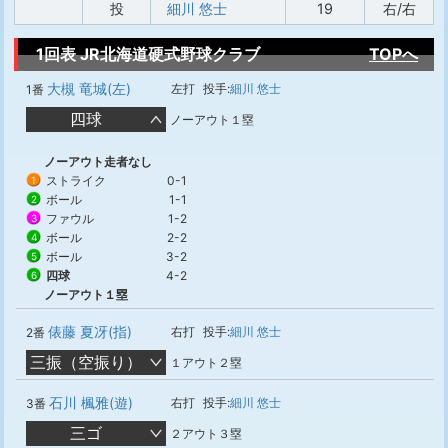
投
細川 悠士
19
右/右
1回表 JR北海道硬式野球クラブ
TOPへ
大槻 竜城(左)
左打
投手:
細川 悠士
1番
四球
ノーアウト１塁
ノーアウト走者なし
ストライク
0-1
1
ボール
1-1
2
ファウル
1-2
3
ボール
2-2
4
ボール
3-2
5
四球
4-2
6
ノーアウト１塁
俵藤 夏冴(指)
右打
投手:
細川 悠士
2番
三振（空振り）
１アウト２塁
石川 楓雅(遊)
右打
投手:
細川 悠士
3番
三ゴ
２アウト３塁