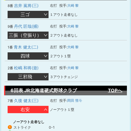
吉井 嵐将(三)
右打
投手:
大崎 黎
8番
三ゴ
１アウト走者なし
丹代 匠哉(捕)
右打
投手:
大崎 黎
9番
三振（空振り）
２アウト走者なし
青木 健太(二)
左打
投手:
大崎 黎
1番
四球
２アウト１塁
松嶋 和将(遊)
右打
投手:
大崎 黎
2番
三邪飛
３アウトチェンジ
6回表 JR北海道硬式野球クラブ
TOPへ
久後 健太(三)
右打
投手:
岡田 彗斗
7番
右安
ノーアウト１塁
ノーアウト走者なし
ストライク
0-1
1