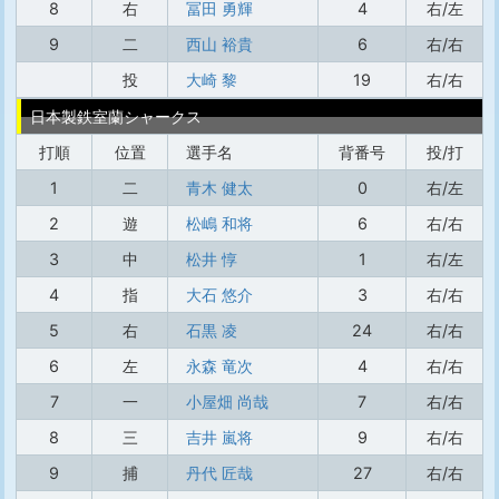
8
右
冨田 勇輝
4
右/左
9
二
西山 裕貴
6
右/右
投
大崎 黎
19
右/右
日本製鉄室蘭シャークス
打順
位置
選手名
背番号
投/打
1
二
青木 健太
0
右/左
2
遊
松嶋 和将
6
右/右
3
中
松井 惇
1
右/左
4
指
大石 悠介
3
右/右
5
右
石黒 凌
24
右/右
6
左
永森 竜次
4
右/右
7
一
小屋畑 尚哉
7
右/右
8
三
吉井 嵐将
9
右/右
9
捕
丹代 匠哉
27
右/右