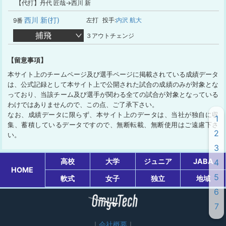
【代打】丹代 匠哉→西川 新
西川 新(打)
左打
投手:
内沢 航大
9番
捕飛
３アウトチェンジ
【留意事項】
本サイト上のチームページ及び選手ページに掲載されている成績データ
は、公式記録として本サイト上で公開された試合の成績のみが対象とな
っており、当該チーム及び選手が関わる全ての試合が対象となっている
わけではありませんので、この点、ご了承下さい。
なお、成績データに限らず、本サイト上のデータは、当社が独自に収
1
集、蓄積しているデータですので、無断転載、無断使用はご遠慮下さ
2
い。
3
高校
大学
ジュニア
JABA
4
HOME
5
軟式
女子
独立
地域
6
7
会社概要