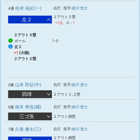
松井 祐紀(一)
右打
投手:
細川 悠士
4番
２アウト２塁
左２
+1点
0
-
1
２アウト３塁
ボール
1-0
1
左２
2
+1
(大槻)
２アウト２塁
山本 昂征(中)
右打
投手:
細川 悠士
5番
四球
２アウト１,２塁
南木 寿也(捕)
右打
投手:
細川 悠士
6番
三ゴ失
２アウト満塁
久後 健太(三)
右打
投手:
細川 悠士
7番
２アウト満塁