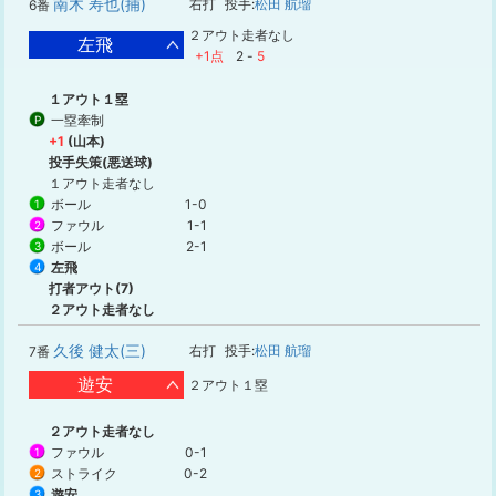
南木 寿也(捕)
右打
投手:
松田 航瑠
6番
２アウト走者なし
左飛
+1点
2
-
5
１アウト１塁
一塁牽制
P
+1
(山本)
投手失策(悪送球)
１アウト走者なし
ボール
1-0
1
ファウル
1-1
2
ボール
2-1
3
左飛
4
打者アウト(7)
２アウト走者なし
久後 健太(三)
右打
投手:
松田 航瑠
7番
遊安
２アウト１塁
２アウト走者なし
ファウル
0-1
1
ストライク
0-2
2
遊安
3