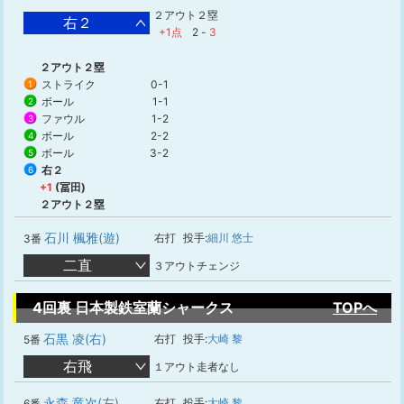
２アウト２塁
右２
+1点
2
-
3
２アウト２塁
ストライク
0-1
1
ボール
1-1
2
ファウル
1-2
3
ボール
2-2
4
ボール
3-2
5
右２
6
+1
(冨田)
２アウト２塁
石川 楓雅(遊)
右打
投手:
細川 悠士
3番
二直
３アウトチェンジ
4回裏 日本製鉄室蘭シャークス
TOPへ
石黒 凌(右)
右打
投手:
大崎 黎
5番
右飛
１アウト走者なし
永森 竜次(左)
右打
投手:
大崎 黎
6番