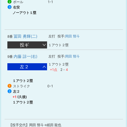
ボール
1-1
2
右安
3
ノーアウト１塁
冨田 勇輝(二)
左打
投手:
岡田 彗斗
8番
投ギ
１アウト２塁
内藤 諒一(右)
左打
投手:
岡田 彗斗
9番
１アウト２塁
左２
+1点
2
-
4
１アウト２塁
ストライク
0-1
1
左２
2
+1
(久後)
１アウト２塁
【投手交代】岡田 彗斗→紙田 龍也