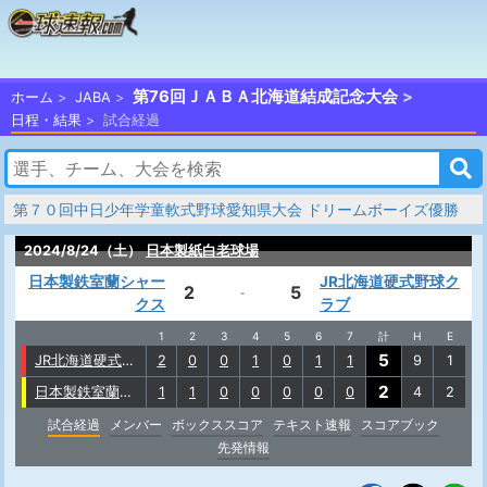
第76回ＪＡＢＡ北海道結成記念大会
ホーム
JABA
日程・結果
試合経過
第７０回中日少年学童軟式野球愛知県大会 ドリームボーイズ優勝
2024/8/24（土）
日本製紙白老球場
日本製鉄室蘭シャー
JR北海道硬式野球ク
2
5
-
クス
ラブ
1
2
3
4
5
6
7
計
H
E
5
JR北海道硬式野球クラブ
2
0
0
1
0
1
1
9
1
2
日本製鉄室蘭シャークス
1
1
0
0
0
0
0
4
2
試合経過
メンバー
ボックススコア
テキスト速報
スコアブック
先発情報