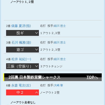
ノーアウト１,２塁
俵藤 夏冴(指)
右打
投手:
細川 悠士
2番
投ギ
１アウト２,３塁
石川 楓雅(遊)
右打
投手:
細川 悠士
3番
遊ゴ
２アウト２,３塁
松井 祐紀(一)
右打
投手:
細川 悠士
4番
三振（空振り）
３アウトチェンジ
2回裏 日本製鉄室蘭シャークス
TOPへ
永森 竜次(左)
右打
投手:
大崎 黎
6番
中２
ノーアウト２塁
ノーアウト走者なし