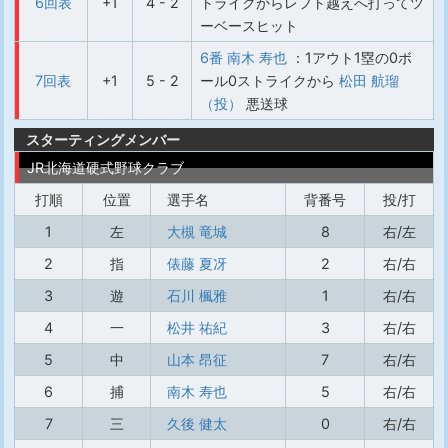
6回表
+1
4 - 2
トライクからレフト越えへ打ってツ
ーベースヒット
6番 南木 寿也
：1アウト1塁の0ボ
7回表
+1
5 - 2
ール0ストライクから
松田 航瑠
（投）
悪送球
スターティングメンバー
JR北海道硬式野球クラブ
打順
位置
選手名
背番号
投/打
1
左
大槻 竜城
8
右/左
2
指
俵藤 夏冴
2
右/右
3
遊
石川 楓雅
1
右/右
4
一
松井 祐紀
3
右/右
5
中
山本 昂征
7
右/右
6
捕
南木 寿也
5
右/右
7
三
久後 健太
0
右/右