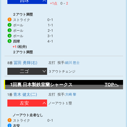
四球
+1点
0
-
2
２アウト満塁
ストライク
0-1
1
ボール
1-1
2
ボール
2-1
3
ボール
3-1
4
四球
4-1
5
+1
(松井)
２アウト満塁
冨田 勇輝(右)
左打
投手:
細川 悠士
8番
二ゴ
３アウトチェンジ
1回裏 日本製鉄室蘭シャークス
TOPへ
青木 健太(二)
左打
投手:
大崎 黎
1番
左安
ノーアウト１塁
ノーアウト走者なし
ストライク
0-1
1
左安
2