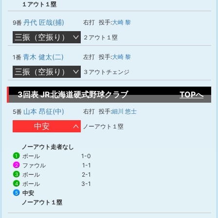
１アウト１塁
丹代 匠哉(捕)
右打
投手:
大崎 黎
9番
三振（空振り）
２アウト１塁
青木 健太(二)
左打
投手:
大崎 黎
1番
三振（空振り）
３アウトチェンジ
3回表 JR北海道硬式野球クラブ
TOPへ
山本 昂征(中)
右打
投手:
細川 悠士
5番
中安
ノーアウト１塁
ノーアウト走者なし
ボール
1-0
1
ファウル
1-1
2
ボール
2-1
3
ボール
3-1
4
中安
5
ノーアウト１塁