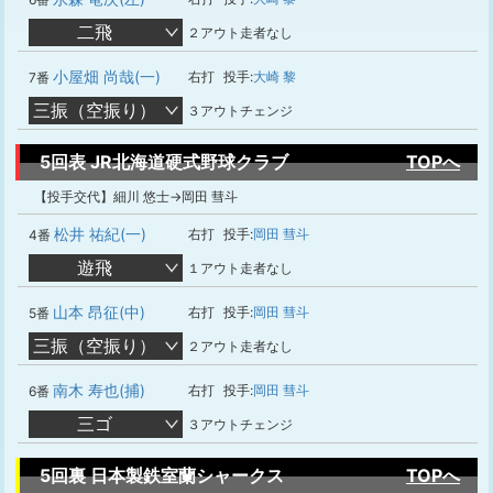
二飛
２アウト走者なし
小屋畑 尚哉(一)
右打
投手:
大崎 黎
7番
三振（空振り）
３アウトチェンジ
5回表 JR北海道硬式野球クラブ
TOPへ
【投手交代】細川 悠士→岡田 彗斗
松井 祐紀(一)
右打
投手:
岡田 彗斗
4番
遊飛
１アウト走者なし
山本 昂征(中)
右打
投手:
岡田 彗斗
5番
三振（空振り）
２アウト走者なし
南木 寿也(捕)
右打
投手:
岡田 彗斗
6番
三ゴ
３アウトチェンジ
5回裏 日本製鉄室蘭シャークス
TOPへ