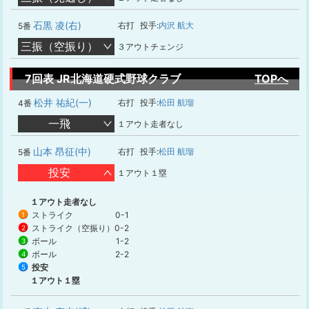
石黒 凌(右)
右打
投手:
内沢 航大
5番
三振（空振り）
３アウトチェンジ
7回表 JR北海道硬式野球クラブ
TOPへ
松井 祐紀(一)
右打
投手:
松田 航瑠
4番
一飛
１アウト走者なし
山本 昂征(中)
右打
投手:
松田 航瑠
5番
投安
１アウト１塁
１アウト走者なし
ストライク
0-1
1
ストライク（空振り）
0-2
2
ボール
1-2
3
ボール
2-2
4
投安
5
１アウト１塁