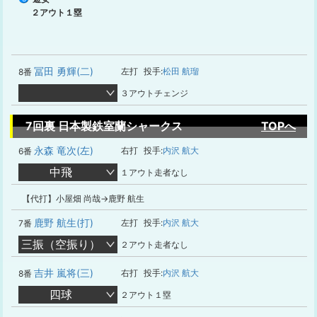
２アウト１塁
冨田 勇輝(二)
左打
投手:
松田 航瑠
8番
３アウトチェンジ
7回裏 日本製鉄室蘭シャークス
TOPへ
永森 竜次(左)
右打
投手:
内沢 航大
6番
中飛
１アウト走者なし
【代打】小屋畑 尚哉→鹿野 航生
鹿野 航生(打)
左打
投手:
内沢 航大
7番
三振（空振り）
２アウト走者なし
吉井 嵐将(三)
右打
投手:
内沢 航大
8番
四球
２アウト１塁