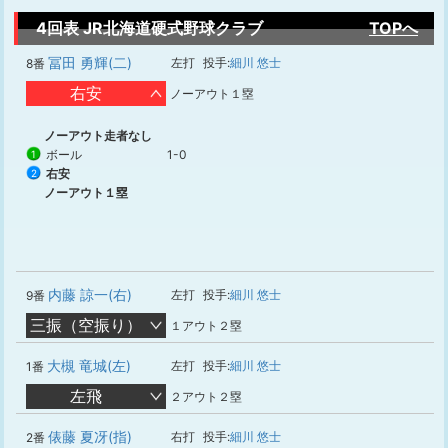
4回表 JR北海道硬式野球クラブ
TOPへ
冨田 勇輝(二)
左打
投手:
細川 悠士
8番
右安
ノーアウト１塁
ノーアウト走者なし
ボール
1-0
1
右安
2
ノーアウト１塁
内藤 諒一(右)
左打
投手:
細川 悠士
9番
三振（空振り）
１アウト２塁
大槻 竜城(左)
左打
投手:
細川 悠士
1番
左飛
２アウト２塁
俵藤 夏冴(指)
右打
投手:
細川 悠士
2番