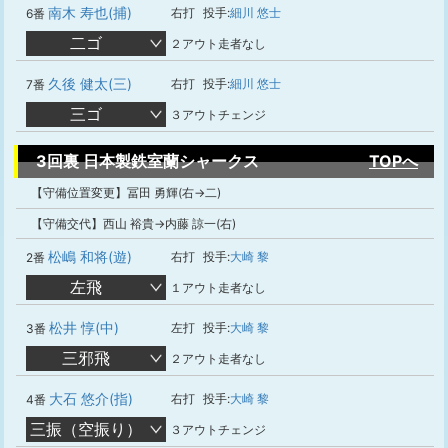
南木 寿也(捕)
右打
投手:
細川 悠士
6番
二ゴ
２アウト走者なし
久後 健太(三)
右打
投手:
細川 悠士
7番
三ゴ
３アウトチェンジ
3回裏 日本製鉄室蘭シャークス
TOPへ
【守備位置変更】冨田 勇輝(右→二)
【守備交代】西山 裕貴→内藤 諒一(右)
松嶋 和将(遊)
右打
投手:
大崎 黎
2番
左飛
１アウト走者なし
松井 惇(中)
左打
投手:
大崎 黎
3番
三邪飛
２アウト走者なし
大石 悠介(指)
右打
投手:
大崎 黎
4番
三振（空振り）
３アウトチェンジ