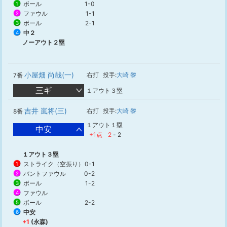
ボール
1-0
1
ファウル
1-1
2
ボール
2-1
3
中２
4
ノーアウト２塁
小屋畑 尚哉(一)
右打
投手:
大崎 黎
7番
三ギ
１アウト３塁
吉井 嵐将(三)
右打
投手:
大崎 黎
8番
１アウト１塁
中安
+1点
2
-
2
１アウト３塁
ストライク（空振り）
0-1
1
バントファウル
0-2
2
ボール
1-2
3
ファウル
4
ボール
2-2
5
中安
6
+1
(永森)