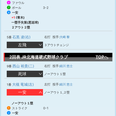
ファウル
6
ボール
3-2
7
一安
8
+1
(青木)
一塁手失策(悪送球)
２アウト２塁
石黒 凌(右)
右打
投手:
大崎 黎
5番
左飛
３アウトチェンジ
2回表 JR北海道硬式野球クラブ
TOPへ
西山 裕貴(二)
右打
投手:
細川 悠士
9番
死球
ノーアウト１塁
大槻 竜城(左)
左打
投手:
細川 悠士
1番
一安
ノーアウト１,２塁
ノーアウト１塁
ストライク
0-1
1
一安
2