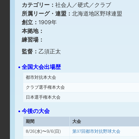
カテゴリー：
社会人／硬式／クラブ
所属リーグ・連盟：
北海道地区野球連盟
創立：
1909年
本拠地：
練習場：
監督：
乙須正太
• 全国大会出場歴
都市対抗本大会
クラブ選手権本大会
日本選手権本大会
• 今後の大会
期間
大会
8/26(水)〜9/6(日)
第97回都市対抗野球大会