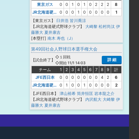
東京ガス
0
0
1
0
1
0
2
2
2
8
JR北海道硬式野球クラブ
0
0
0
1
0
0
0
0
0
1
【東京ガス】
臼井浩
皆川喬涼
【JR北海道硬式野球クラブ】
大崎黎
松村尚汰
伊
藤勝大
夏井康吉
[本塁打]
南木 寿也（J）
第49回社会人野球日本選手権大会
◇１回戦
詳 細
【
試合終了
】
◇開始 11/1 14:03
チーム
1
2
3
4
5
6
7
8
9
計
JFE西日本
0
0
0
0
0
0
0
4
2
6
JR北海道硬式野球クラブ
0
1
0
0
1
0
0
0
0
2
【JFE西日本】
津山裕希
筒井恒匡
岩本龍之介
【JR北海道硬式野球クラブ】
内沢航大
大崎黎
伊
藤勝大
夏井康吉