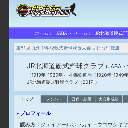
ホーム
JABA
チーム
JR北海道硬式
第51回 九州中学校軟式野球競技大会 あげな中優勝
JR北海道硬式野球クラブ
(JABA
（1919年-1920年） 札幌鉄道局（1920年-1949
JR北海道硬式野球クラブ（2017-）
トップ
メンバー
日程・結果
大会別成績
• プロフィール
読み方：
ジェイアールホッカイドウコウシキヤ