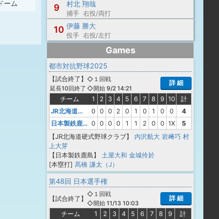
ドーム
村北 翔哉
9
捕手 右投/両打
伊藤 勝大
10
投手 右投/左打
Games
都市対抗野球2025
【
試合終了
】
◇１回戦
詳 細
◇開始 9/2 14:21
延長10回終了
チーム
1
2
3
4
5
6
7
8
9
10
計
JR北海道硬式野球クラブ
0
0
0
2
0
1
0
1
0
0
4
日本製鉄鹿島
0
0
0
0
1
1
2
0
0
1X
5
【JR北海道硬式野球クラブ】
内沢航大
岩﨑巧
村
上大芽
【日本製鉄鹿島】
土屋大和
金城伶於
[本塁打]
髙橋 謙太（J）
第48回 日本選手権
◇１回戦
詳 細
【
試合終了
】
◇開始 11/13 10:03
チーム
1
2
3
4
5
6
7
8
9
計