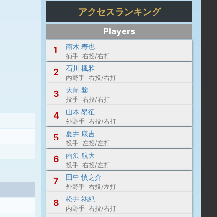
アクセスランキング
Players
南木 寿也
1
捕手 右投/右打
石川 楓雅
2
内野手 右投/右打
大崎 黎
3
投手 右投/右打
山本 昂征
4
外野手 右投/右打
夏井 康吉
5
投手 左投/左打
内沢 航大
6
投手 右投/左打
田中 慎之介
7
外野手 右投/左打
松井 祐紀
8
内野手 右投/右打