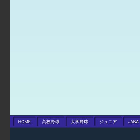
HOME
高校
野球
大学
野球
ジュニア
JABA