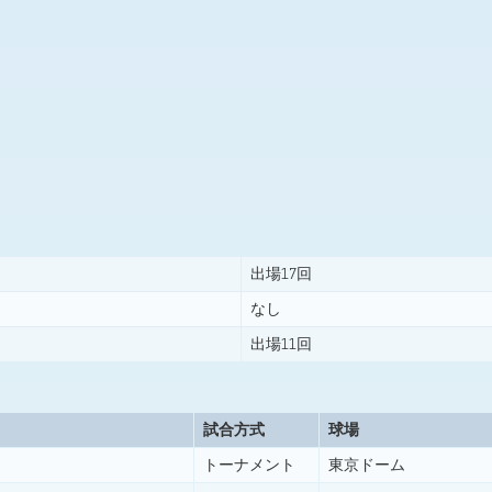
出場17回
なし
出場11回
試合方式
球場
トーナメント
東京ドーム