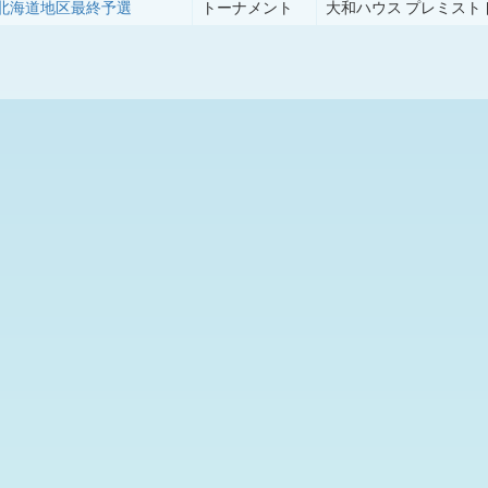
会北海道地区最終予選
トーナメント
大和ハウス プレミスト