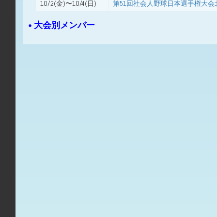
10/2(金)〜10/4(日)
第51回社会人野球日本選手権大
• 大会別メンバー