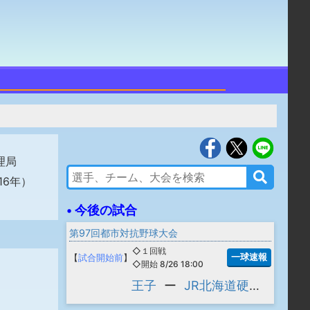
理局
16年）
• 今後の試合
第97回都市対抗野球大会
◇１回戦
一球速報
【
試合開始前
】
◇開始 8/26 18:00
王子
ー
JR北海道硬式野球クラブ