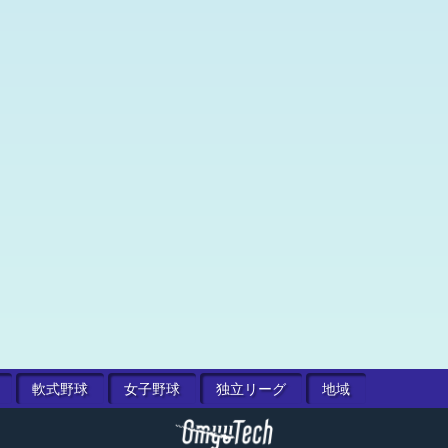
軟式
野球
女子
野球
独立
リーグ
地域