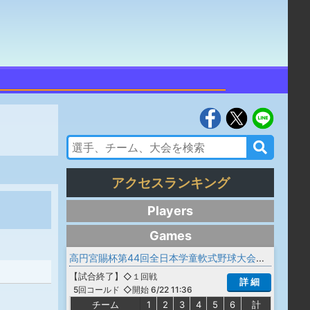
アクセスランキング
Players
Games
高円宮賜杯第44回全日本学童軟式野球大会 マクドナルドトーナメント 山形県予選会
【
試合終了
】
◇１回戦
詳 細
◇開始 6/22 11:36
5回コールド
チーム
1
2
3
4
5
6
計