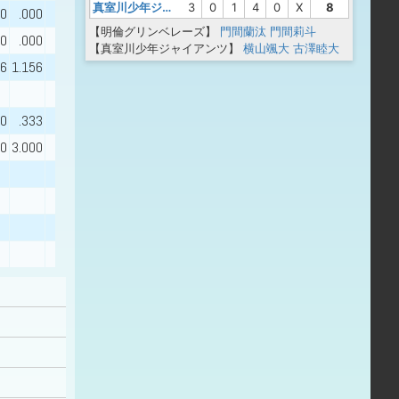
真室川少年ジャイアンツ
3
0
1
4
0
X
8
00
.000
【明倫グリンベレーズ】
門間蘭汰
門間莉斗
00
.000
【真室川少年ジャイアンツ】
横山颯大
古澤睦大
56
1.156
00
.333
00
3.000