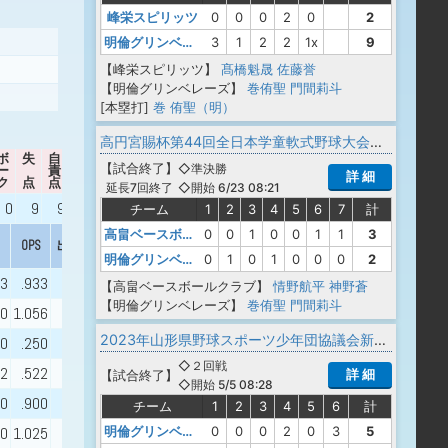
峰栄スピリッツ
0
0
0
2
0
2
明倫グリンベレーズ
3
1
2
2
1x
9
【峰栄スピリッツ】
髙橋魁晟
佐藤誉
【明倫グリンベレーズ】
巻侑聖
門間莉斗
[本塁打]
巻 侑聖（明）
高円宮賜杯第44回全日本学童軟式野球大会 マクドナルドトーナメント 山形県予選会
ボ
失
自
【
試合終了
】
◇準決勝
ー
責
WHIP
出身校
詳 細
ク
点
点
◇開始 6/23 08:21
延長7回終了
0
9
9
2.25
チーム
1
2
3
4
5
6
7
計
高畠ベースボールクラブ
0
0
1
0
0
1
1
3
OPS
出身校
明倫グリンベレーズ
0
1
0
1
0
0
0
2
33
.933
【高畠ベースボールクラブ】
情野航平
神野蒼
【明倫グリンベレーズ】
巻侑聖
門間莉斗
00
1.056
2023年山形県野球スポーツ少年団協議会新庄最上支部春季交流大会
00
.250
◇２回戦
22
.522
詳 細
【
試合終了
】
◇開始 5/5 08:28
00
.900
チーム
1
2
3
4
5
6
計
明倫グリンベレーズ
0
0
0
2
0
3
5
00
1.025