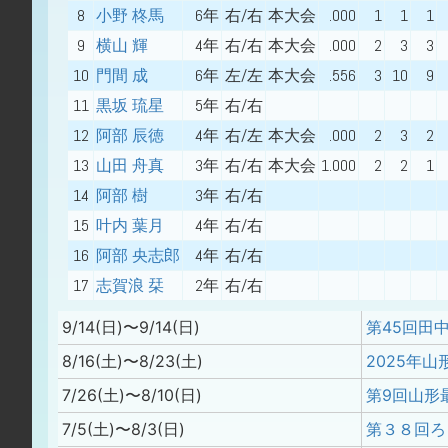
8
小野 柊馬
6年
右/右
本大会
.000
1
1
1
9
横山 輝
4年
右/右
本大会
.000
2
3
3
10
門間 成
6年
左/左
本大会
.556
3
10
9
11
黒坂 琉星
5年
右/右
12
阿部 辰徳
4年
右/左
本大会
.000
2
3
2
13
山田 舟真
3年
右/右
本大会
1.000
2
2
1
14
阿部 樹
3年
右/右
15
叶内 葉月
4年
右/右
16
阿部 央志郎
4年
右/右
17
志賀浪 栞
2年
右/右
9/14(日)〜9/14(日)
第45回田
8/16(土)〜8/23(土)
7/26(土)〜8/10(日)
7/5(土)〜8/3(日)