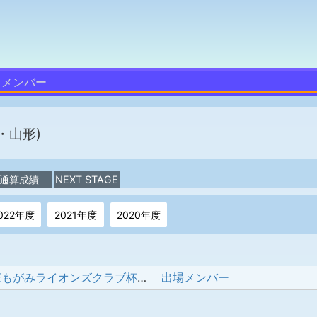
メンバー
・山形)
通算成績
NEXT STAGE
022年度
2021年度
2020年度
第44回新庄もがみライオンズクラブ杯少年野球大会
出場メンバー