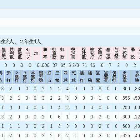
生2人、２年生1人
無
勝
敗
セ
勝
打
打
投
投
被
本
奪
与
与
暴
四
利
戦
ー
ホ
席
球
球
安
塁
三
四
死
死
数
数
ブ
率
数
数
回
数
打
打
振
球
球
投
0
0
0
0
0
.000
37
35
6 2/3
71
13
0
7
2
0
2
得
安
２
３
本
塁
打
三
四
死
犠
犠
盗
盗
併
出
長
塁
塁
塁
打
塁
殺
塁
打
点
打
打
打
打
数
点
振
球
球
打
飛
塁
死
打
率
率
3
2
0
0
0
2
2
2
4
0
0
0
6
0
0
.600
.3
3
2
1
0
0
3
2
2
3
0
0
0
1
0
0
.556
.5
1
0
0
0
0
0
1
4
2
0
0
0
0
0
0
.250
.0
3
2
0
0
0
2
0
6
1
0
0
0
2
0
0
.300
.2
1
1
1
0
0
2
1
3
3
0
0
0
2
0
0
.500
.4
1
2
0
0
0
2
2
0
2
1
0
0
2
0
0
.625
.4