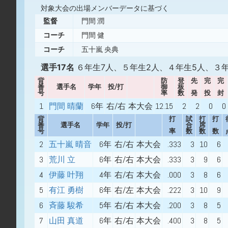
対象大会の出場メンバーデータに基づく
監督
門間 潤
コーチ
門間 健
コーチ
五十嵐 央典
選手17名
６年生7人、５年生2人、４年生5人、３年
背
防
登
先
完
完
番
選手名
学年
投/打
御
板
号
率
数
発
投
封
1
門間 晴蘭
6年
右/右
本大会
12.15
2
2
0
0
背
打
試
打
打
番
選手名
学年
投/打
合
席
号
率
数
数
数
2
五十嵐 晴音
6年
右/右
本大会
.333
3
10
6
3
荒川 立
6年
右/右
本大会
.333
3
9
6
4
伊藤 叶翔
4年
右/右
本大会
.000
3
8
6
5
有江 勇樹
6年
右/左
本大会
.222
3
10
9
6
斉藤 駿希
5年
右/右
本大会
.200
3
8
5
7
山田 真道
6年
右/右
本大会
.400
3
8
5