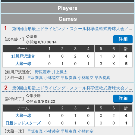
Players
Games
1
第9回山形最上ドライビング・スクール杯学童軟式野球大会／2025年山形県野球スポーツ少年団協議会新庄最上支部夏季交流大会
◇決勝
詳 細
【
試合終了
】
◇開始 8/10 08:14
チーム
1
2
3
4
5
6
計
鮭川戸沢連合
1
0
2
0
1
0
4
大蔵一球
0
1
0
1
3
X
5
【鮭川戸沢連合】
野尻源希
井上楓太
【大蔵一球】
早坂奏真
小林睦空
早坂奏真
小林睦空
早坂奏真
2
第9回山形最上ドライビング・スクール杯学童軟式野球大会／2025年山形県野球スポーツ少年団協議会新庄最上支部夏季交流大会
◇準決勝
詳 細
【
試合終了
】
◇開始 8/9 08:23
チーム
1
2
3
4
5
6
計
大蔵一球
1
0
1
0
0
2
4
日新レッドスターズ
0
0
1
0
0
0
1
【大蔵一球】
早坂奏真
小林睦空
早坂奏真
小林睦空