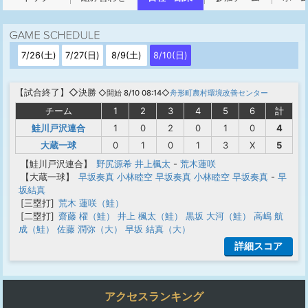
7/26(土)
7/27(日)
8/9(土)
8/10(日)
【
試合終了
】◇決勝
◇開始 8/10 08:14◇
舟形町農村環境改善センター
チーム
1
2
3
4
5
6
計
鮭川戸沢連合
1
0
2
0
1
0
4
大蔵一球
0
1
0
1
3
X
5
【鮭川戸沢連合】
野尻源希
井上楓太
-
荒木蓮咲
【大蔵一球】
早坂奏真
小林睦空
早坂奏真
小林睦空
早坂奏真
-
早
坂結真
[三塁打]
荒木 蓮咲（鮭）
[二塁打]
齋藤 櫂（鮭）
井上 楓太（鮭）
黒坂 大河（鮭）
高嶋 航
成（鮭）
佐藤 潤弥（大）
早坂 結真（大）
詳細スコア
アクセスランキング