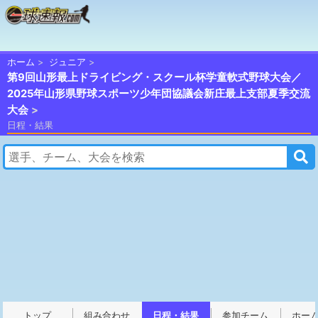
ホーム
ジュニア
第9回山形最上ドライビング・スクール杯学童軟式野球大会／
2025年山形県野球スポーツ少年団協議会新庄最上支部夏季交流
大会
日程・結果
トップ
組み合わせ
日程・結果
参加チーム
ホー