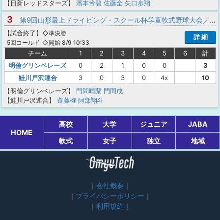
【日新レッドスターズ】
濱本怜碧
佐藤全
矢口歩翔
3
第9回山形最上ドライビング・スクール杯学童軟式野球大会／2025年山形県野球スポーツ少年団協議会新庄最上支部夏季交流大会
【
試合終了
】
◇準決勝
詳 細
◇開始 8/9 10:33
5回コールド
チーム
1
2
3
4
5
6
計
明倫グリンベレーズ
0
2
1
0
0
3
鮭川戸沢連合
3
0
3
0
4x
10
【明倫グリンベレーズ】
門間晴蘭
門間成
【鮭川戸沢連合】
齋藤櫂
阿部翔斗
高校
大学
ジュニア
JABA
HOME
軟式
女子
独立
地域
会社概要
プライバシーポリシー
利用規約