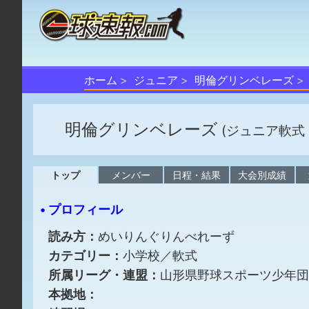
ホーム
ジュニア
明倫グリンベレーズ
明倫グリンベレーズ
(ジュニア軟式
トップ
メンバー
日程・結果
大会別成績
• プロフィール
読み方：
めいりんぐりんべれーず
カテゴリー：
小学校／軟式
所属リーグ・連盟：
山形県野球スポーツ少年団
本拠地：