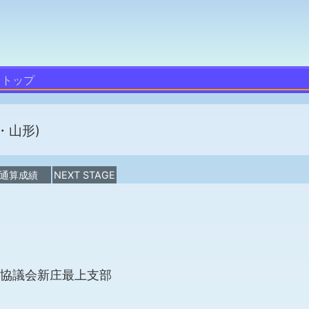
トップ
・山形)
通算成績
NEXT STAGE
協議会新庄最上支部