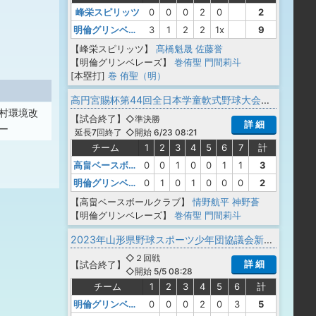
峰栄スピリッツ
0
0
0
2
0
2
明倫グリンベレーズ
3
1
2
2
1x
9
【峰栄スピリッツ】
髙橋魁晟
佐藤誉
【明倫グリンベレーズ】
巻侑聖
門間莉斗
[本塁打]
巻 侑聖（明）
高円宮賜杯第44回全日本学童軟式野球大会 マクドナルドトーナメント 山形県予選会
村環境改
【
試合終了
】
◇準決勝
詳 細
ー
◇開始 6/23 08:21
延長7回終了
チーム
1
2
3
4
5
6
7
計
高畠ベースボールクラブ
0
0
1
0
0
1
1
3
明倫グリンベレーズ
0
1
0
1
0
0
0
2
【高畠ベースボールクラブ】
情野航平
神野蒼
【明倫グリンベレーズ】
巻侑聖
門間莉斗
2023年山形県野球スポーツ少年団協議会新庄最上支部春季交流大会
◇２回戦
詳 細
【
試合終了
】
◇開始 5/5 08:28
チーム
1
2
3
4
5
6
計
明倫グリンベレーズ
0
0
0
2
0
3
5