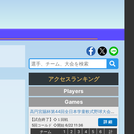
アクセスランキング
Players
Games
高円宮賜杯第44回全日本学童軟式野球大会 マクドナルドトーナメント 山形県予選会
【
試合終了
】
◇１回戦
詳 細
◇開始 6/22 11:36
5回コールド
チーム
1
2
3
4
5
6
計