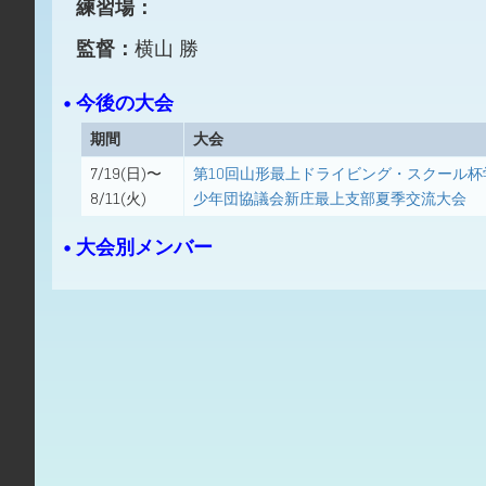
練習場：
監督：
横山 勝
• 今後の大会
期間
大会
7/19(日)〜
第10回山形最上ドライビング・スクール杯
8/11(火)
少年団協議会新庄最上支部夏季交流大会
• 大会別メンバー