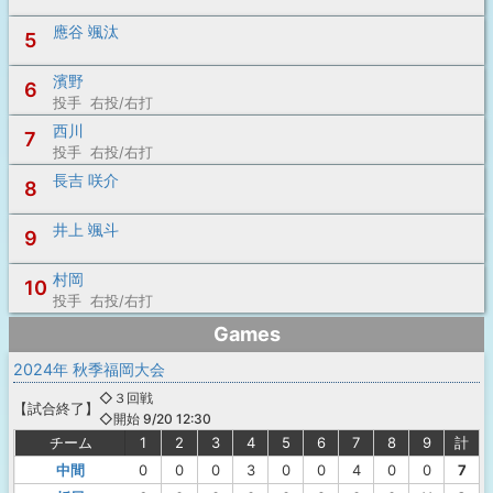
應谷 颯汰
5
濱野
6
投手 右投/右打
西川
7
投手 右投/右打
長吉 咲介
8
井上 颯斗
9
村岡
10
投手 右投/右打
Games
2024年 秋季福岡大会
◇３回戦
【
試合終了
】
◇開始 9/20 12:30
チーム
1
2
3
4
5
6
7
8
9
計
中間
0
0
0
3
0
0
4
0
0
7