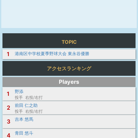
TOPIC
1
港南区中学校夏季野球大会 東永谷優勝
アクセスランキング
Players
野添
1
投手 右投/右打
前田 仁之助
2
投手 右投/右打
吉本 悠馬
3
青田 悠斗
4