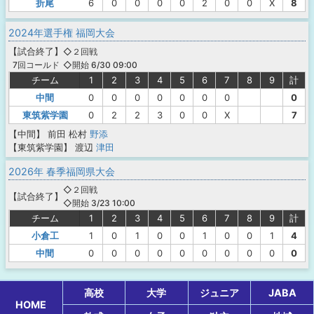
折尾
6
0
0
0
0
2
0
0
X
8
2024年選手権 福岡大会
【
試合終了
】
◇２回戦
◇開始 6/30 09:00
7回コールド
チーム
1
2
3
4
5
6
7
8
9
計
中間
0
0
0
0
0
0
0
0
東筑紫学園
0
2
2
3
0
0
X
7
【中間】
前田
松村
野添
【東筑紫学園】
渡辺
津田
2026年 春季福岡県大会
◇２回戦
【
試合終了
】
◇開始 3/23 10:00
チーム
1
2
3
4
5
6
7
8
9
計
小倉工
1
0
1
0
0
1
0
0
1
4
中間
0
0
0
0
0
0
0
0
0
0
高校
大学
ジュニア
JABA
HOME