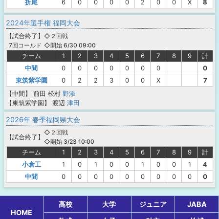
折尾
6
0
0
0
0
2
0
0
X
8
2024年選手権 福岡大会
【
試合終了
】
◇２回戦
◇開始 6/30 09:00
7回コールド
チーム
1
2
3
4
5
6
7
8
9
計
中間
0
0
0
0
0
0
0
0
東筑紫学園
0
2
2
3
0
0
X
7
【中間】
前田
松村
野添
【東筑紫学園】
渡辺
津田
2026年 春季福岡県大会
◇２回戦
【
試合終了
】
◇開始 3/23 10:00
チーム
1
2
3
4
5
6
7
8
9
計
小倉工
1
0
1
0
0
1
0
0
1
4
中間
0
0
0
0
0
0
0
0
0
0
高校
大学
ジュニア
JABA
HOME