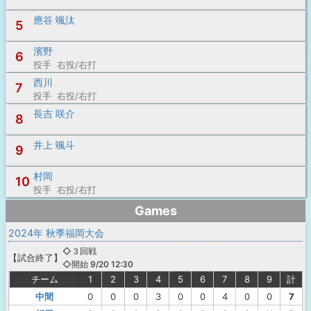
應谷 颯汰
5
濱野
6
投手 右投/右打
西川
7
投手 右投/右打
長吉 咲介
8
井上 颯斗
9
村岡
10
投手 右投/右打
Games
2024年 秋季福岡大会
◇３回戦
【
試合終了
】
◇開始 9/20 12:30
チーム
1
2
3
4
5
6
7
8
9
計
中間
0
0
0
3
0
0
4
0
0
7