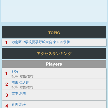
TOPIC
1
港南区中学校夏季野球大会 東永谷優勝
アクセスランキング
Players
野添
1
投手 右投/右打
前田 仁之助
2
投手 右投/右打
吉本 悠馬
3
青田 悠斗
4