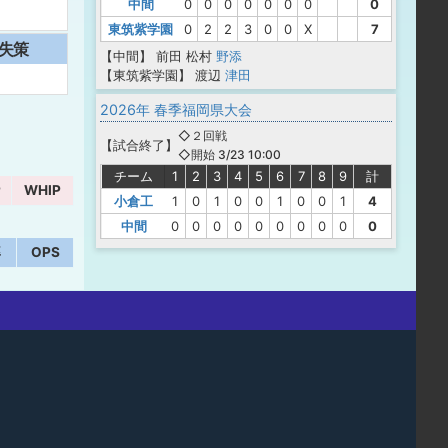
中間
0
0
0
0
0
0
0
0
東筑紫学園
0
2
2
3
0
0
X
7
失策
【中間】
前田
松村
野添
【東筑紫学園】
渡辺
津田
2026年 春季福岡県大会
◇２回戦
【
試合終了
】
◇開始 3/23 10:00
チーム
1
2
3
4
5
6
7
8
9
計
P
WHIP
小倉工
1
0
1
0
0
1
0
0
1
4
中間
0
0
0
0
0
0
0
0
0
0
率
OPS