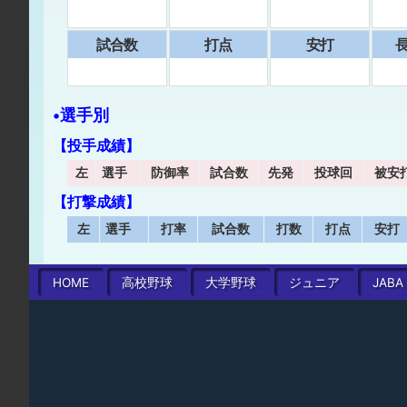
試合数
打点
安打
⻑
•選手別
【投手成績】
左
選手
防御率
試合数
先発
投球回
被安
【打撃成績】
左
選手
打率
試合数
打数
打点
安打
HOME
高校
野球
大学
野球
ジュニア
JABA