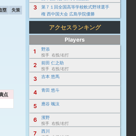
3
第７１回全国高等学校軟式野球選手
盗塁
失策
権 西中国大会 広島学院優勝
アクセスランキング
Players
野添
1
投手 右投/右打
前田 仁之助
2
投手 右投/右打
吉本 悠馬
3
青田 悠斗
4
責点
應谷 颯汰
5
濱野
6
投手 右投/右打
西川
7