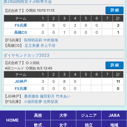
第28回関西女子Jr秋季大会
詳 細
【
試合終了
】
◇開始 10/15 11:15
チーム
1
2
3
4
5
6
7
計
FS兵庫
0
0
0
2
0
0
2
高槻CG
0
0
1
0
0
0
1
【FS兵庫】
長岡明花莉
中村葵海
【高槻CG】
足立美優
井上千瑳
ダイヤモンドカップ2023
【
試合終了
】
◇２回戦
詳 細
◇開始 9/3 12:45
4回コールド
チーム
1
2
3
4
5
6
7
計
JG神戸
3
0
8
0
11
FS兵庫
0
0
0
0
0
【JG神戸】
桑原優奈
藤田彩月
竹本あい
【FS兵庫】
小坂田彩夢
生野栞菜
高校
大学
ジュニア
JABA
HOME
軟式
女子
独立
地域