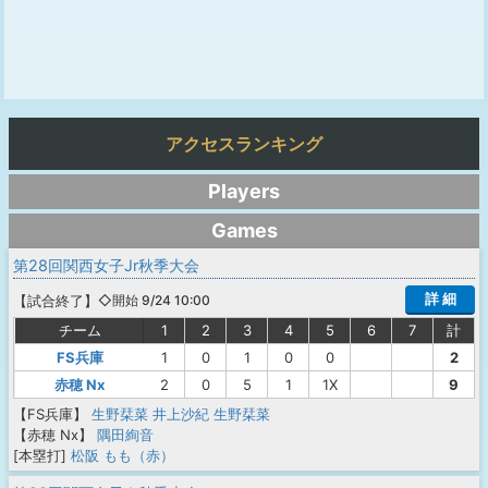
アクセスランキング
Players
Games
第28回関西女子Jr秋季大会
詳 細
【
試合終了
】
◇開始 9/24 10:00
チーム
1
2
3
4
5
6
7
計
FS兵庫
1
0
1
0
0
2
赤穂 Nx
2
0
5
1
1X
9
【FS兵庫】
生野栞菜
井上沙紀
生野栞菜
【赤穂 Nx】
隅田絢音
[本塁打]
松阪 もも（赤）