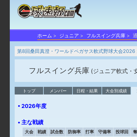
ホーム
ジュニア
フルスイング兵庫
第8回桑田真澄・ワールドペガサス軟式野球大会2026
フルスイング兵庫
(ジュニア軟式・
トップ
メンバー
日程・結果
大会別成績
• 2026年度
• 主な戦績
大会
戦績
試合数
防御率
打率
守備率
投球回