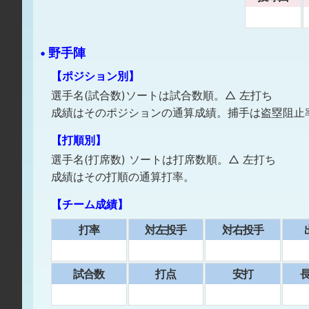
• 野手陣
【ポジション別】
選手名(試合数)ソートは試合数順。△ 左打ち
成績はそのポジションの通算成績。捕手は盗塁阻止
【打順別】
選手名(打席数) ソートは打席数順。△ 左打ち
成績はその打順の通算打率。
【チーム成績】
打率
対左投手
対右投手
試合数
打点
安打
⻑