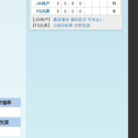
JG神戸
3
0
8
0
11
FS兵庫
0
0
0
0
0
【JG神戸】
桑原優奈
藤田彩月
竹本あい
【FS兵庫】
小坂田彩夢
生野栞菜
守備率
失策