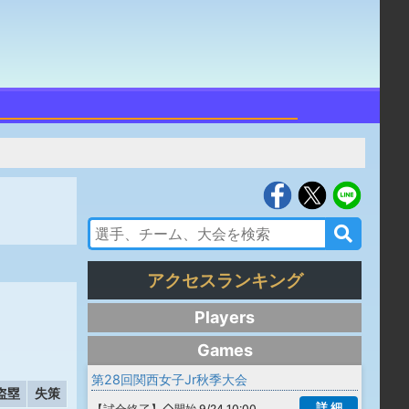
アクセスランキング
Players
Games
第28回関西女子Jr秋季大会
盗塁
失策
詳 細
【
試合終了
】
◇開始 9/24 10:00