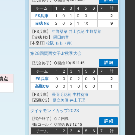
チーム
1
2
3
4
5
6
7
計
FS兵庫
1
0
1
0
0
2
赤穂 Nx
2
0
5
1
1X
9
【FS兵庫】
生野栞菜
井上沙紀
生野栞菜
【赤穂 Nx】
隅田絢音
[本塁打]
松阪 もも（赤）
第28回関西女子Jr秋季大会
詳 細
【
試合終了
】
◇開始 10/15 11:15
チーム
1
2
3
4
5
6
7
計
責点
FS兵庫
0
0
0
2
0
0
2
高槻CG
0
0
1
0
0
0
1
【FS兵庫】
長岡明花莉
中村葵海
【高槻CG】
足立美優
井上千瑳
ダイヤモンドカップ2023
【
試合終了
】
◇２回戦
詳 細
◇開始 9/3 12:45
4回コールド
チーム
1
2
3
4
5
6
7
計