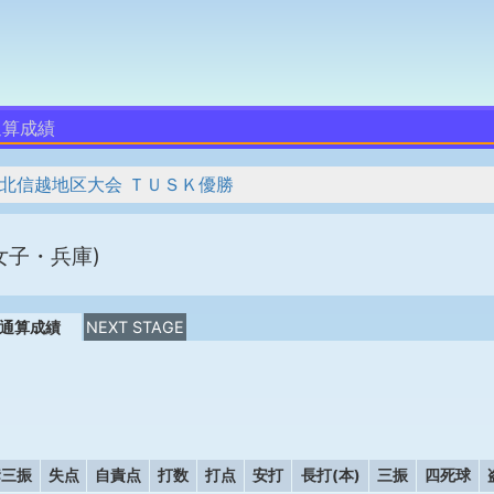
通算成績
 北信越地区大会 ＴＵＳＫ優勝
女子・兵庫)
通算成績
NEXT STAGE
奪三振
失点
自責点
打数
打点
安打
長打(本)
三振
四死球