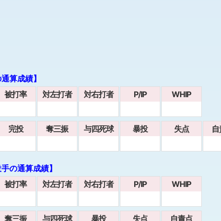
の通算成績】
被打率
対左打者
対右打者
P/IP
WHIP
完投
奪三振
与四死球
暴投
失点
自
投手の通算成績】
被打率
対左打者
対右打者
P/IP
WHIP
奪三振
与四死球
暴投
失点
自責点