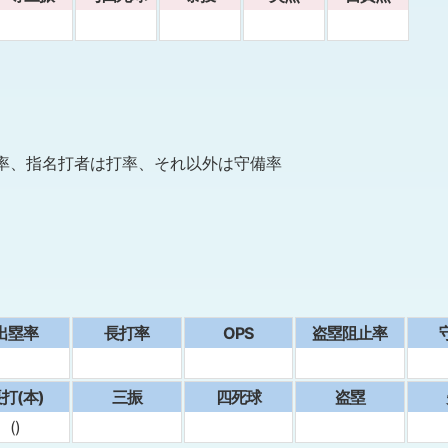
率、指名打者は打率、それ以外は守備率
出塁率
⻑打率
OPS
盗塁阻止率
打(本)
三振
四死球
盗塁
()