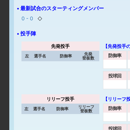
• 最新試合のスターティングメンバー
0 - 0
◇
• 投手陣
先発投手
【先発投手
先発
防御率
左
選手名
防御率
登板数
投球回
リリーフ投手
【リリーフ
リリーフ
防御率
左
選手名
防御率
登板数
投球回