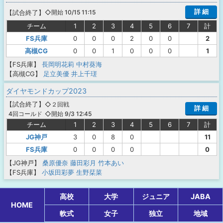
詳 細
【
試合終了
】
◇開始 10/15 11:15
チーム
1
2
3
4
5
6
7
計
FS兵庫
0
0
0
2
0
0
2
高槻CG
0
0
1
0
0
0
1
【FS兵庫】
長岡明花莉
中村葵海
【高槻CG】
足立美優
井上千瑳
ダイヤモンドカップ2023
【
試合終了
】
◇２回戦
詳 細
◇開始 9/3 12:45
4回コールド
チーム
1
2
3
4
5
6
7
計
JG神戸
3
0
8
0
11
FS兵庫
0
0
0
0
0
【JG神戸】
桑原優奈
藤田彩月
竹本あい
【FS兵庫】
小坂田彩夢
生野栞菜
高校
大学
ジュニア
JABA
HOME
軟式
女子
独立
地域