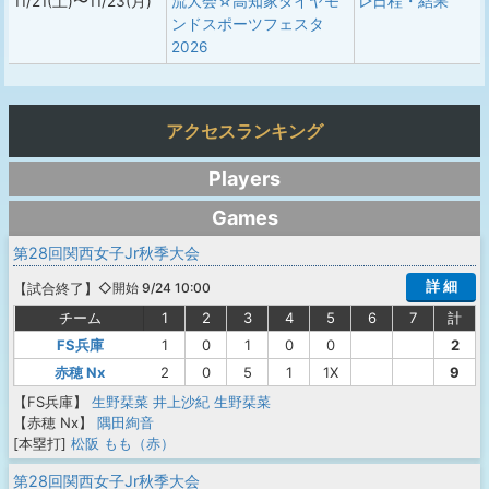
11/21(土)〜11/23(月)
流大会☆高知家ダイヤモ
▷日程・結果
ンドスポーツフェスタ
2026
アクセスランキング
Players
Games
第28回関西女子Jr秋季大会
詳 細
【
試合終了
】
◇開始 9/24 10:00
チーム
1
2
3
4
5
6
7
計
FS兵庫
1
0
1
0
0
2
赤穂 Nx
2
0
5
1
1X
9
【FS兵庫】
生野栞菜
井上沙紀
生野栞菜
【赤穂 Nx】
隅田絢音
[本塁打]
松阪 もも（赤）
第28回関西女子Jr秋季大会