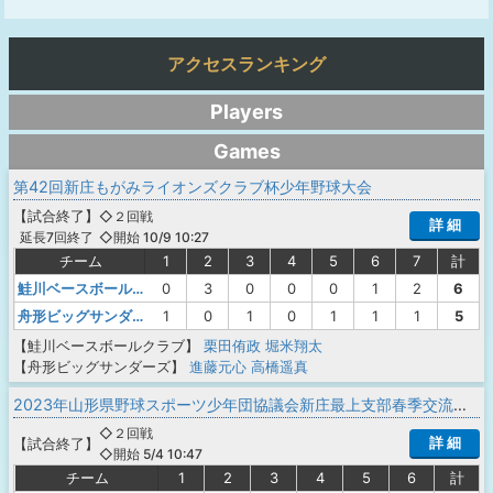
アクセスランキング
Players
Games
第42回新庄もがみライオンズクラブ杯少年野球大会
【
試合終了
】
◇２回戦
詳 細
◇開始 10/9 10:27
延長7回終了
チーム
1
2
3
4
5
6
7
計
鮭川ベースボールクラブ
0
3
0
0
0
1
2
6
舟形ビッグサンダーズ
1
0
1
0
1
1
1
5
【鮭川ベースボールクラブ】
栗田侑政
堀米翔太
【舟形ビッグサンダーズ】
進藤元心
高橋遥真
2023年山形県野球スポーツ少年団協議会新庄最上支部春季交流大会
◇２回戦
詳 細
【
試合終了
】
◇開始 5/4 10:47
チーム
1
2
3
4
5
6
計