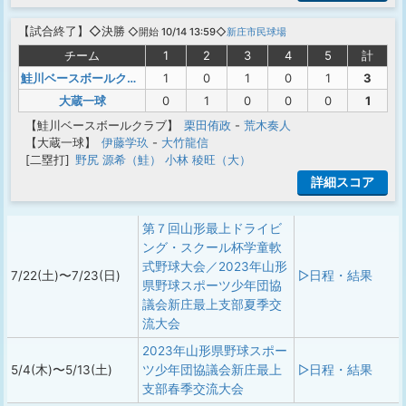
【
試合終了
】◇決勝
◇開始 10/14 13:59◇
新庄市民球場
チーム
1
2
3
4
5
計
鮭川ベースボールクラブ
1
0
1
0
1
3
大蔵一球
0
1
0
0
0
1
【鮭川ベースボールクラブ】
栗田侑政
-
荒木奏人
【大蔵一球】
伊藤学玖
-
大竹龍信
[二塁打]
野尻 源希（鮭）
小林 稜旺（大）
詳細スコア
第７回山形最上ドライビ
ング・スクール杯学童軟
式野球大会／2023年山形
7/22(土)〜7/23(日)
▷日程・結果
県野球スポーツ少年団協
議会新庄最上支部夏季交
流大会
2023年山形県野球スポー
5/4(木)〜5/13(土)
ツ少年団協議会新庄最上
▷日程・結果
支部春季交流大会