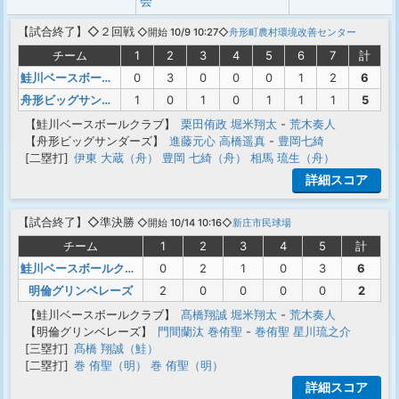
会
【
試合終了
】◇２回戦
◇開始 10/9 10:27◇
舟形町農村環境改善センター
チーム
1
2
3
4
5
6
7
計
鮭川ベースボールクラブ
0
3
0
0
0
1
2
6
舟形ビッグサンダーズ
1
0
1
0
1
1
1
5
【鮭川ベースボールクラブ】
栗田侑政
堀米翔太
-
荒木奏人
【舟形ビッグサンダーズ】
進藤元心
高橋遥真
-
豊岡七綺
[二塁打]
伊東 大蔵（舟）
豊岡 七綺（舟）
相馬 琉生（舟）
詳細スコア
【
試合終了
】◇準決勝
◇開始 10/14 10:16◇
新庄市民球場
チーム
1
2
3
4
5
計
鮭川ベースボールクラブ
0
2
1
0
3
6
明倫グリンベレーズ
2
0
0
0
0
2
【鮭川ベースボールクラブ】
髙橋翔誠
堀米翔太
-
荒木奏人
【明倫グリンベレーズ】
門間蘭汰
巻侑聖
-
巻侑聖
星川琉之介
[三塁打]
髙橋 翔誠（鮭）
[二塁打]
巻 侑聖（明）
巻 侑聖（明）
詳細スコア