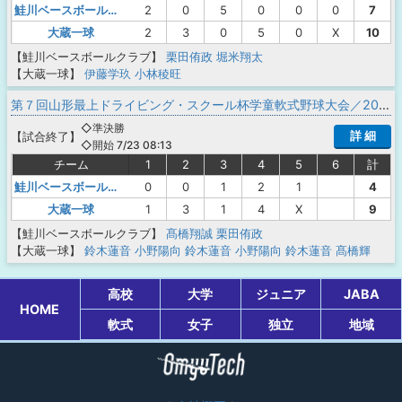
鮭川ベースボールクラブ
2
0
5
0
0
0
7
大蔵一球
2
3
0
5
0
X
10
【鮭川ベースボールクラブ】
栗田侑政
堀米翔太
【大蔵一球】
伊藤学玖
小林稜旺
第７回山形最上ドライビング・スクール杯学童軟式野球大会／2023年山形県野球スポーツ少年団協議会新庄最上支部夏季交流大会
◇準決勝
詳 細
【
試合終了
】
◇開始 7/23 08:13
チーム
1
2
3
4
5
6
計
鮭川ベースボールクラブ
0
0
1
2
1
4
大蔵一球
1
3
1
4
X
9
【鮭川ベースボールクラブ】
髙橋翔誠
栗田侑政
【大蔵一球】
鈴木蓮音
小野陽向
鈴木蓮音
小野陽向
鈴木蓮音
髙橋輝
高校
大学
ジュニア
JABA
HOME
軟式
女子
独立
地域