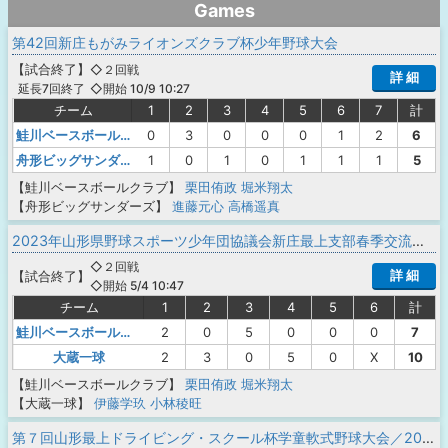
Games
第42回新庄もがみライオンズクラブ杯少年野球大会
【
試合終了
】
◇２回戦
詳 細
◇開始 10/9 10:27
延長7回終了
チーム
1
2
3
4
5
6
7
計
鮭川ベースボールクラブ
0
3
0
0
0
1
2
6
舟形ビッグサンダーズ
1
0
1
0
1
1
1
5
【鮭川ベースボールクラブ】
栗田侑政
堀米翔太
【舟形ビッグサンダーズ】
進藤元心
高橋遥真
2023年山形県野球スポーツ少年団協議会新庄最上支部春季交流大会
◇２回戦
詳 細
【
試合終了
】
◇開始 5/4 10:47
チーム
1
2
3
4
5
6
計
鮭川ベースボールクラブ
2
0
5
0
0
0
7
大蔵一球
2
3
0
5
0
X
10
【鮭川ベースボールクラブ】
栗田侑政
堀米翔太
【大蔵一球】
伊藤学玖
小林稜旺
第７回山形最上ドライビング・スクール杯学童軟式野球大会／2023年山形県野球スポーツ少年団協議会新庄最上支部夏季交流大会