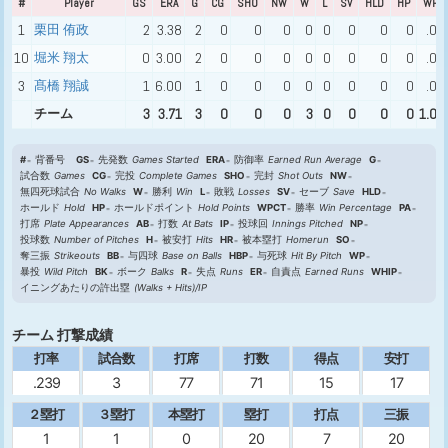
#
Player
GS
ERA
G
CG
SHO
NW
W
L
SV
HLD
HP
WPC
1
栗田 侑政
2
3.38
2
0
0
0
0
0
0
0
0
.00
10
堀米 翔太
0
3.00
2
0
0
0
0
0
0
0
0
.00
3
髙橋 翔誠
1
6.00
1
0
0
0
0
0
0
0
0
.00
チーム
3
3.71
3
0
0
0
3
0
0
0
0
1.00
#
背番号
GS
先発数
Games Started
ERA
防御率
Earned Run Average
G
試合数
Games
CG
完投
Complete Games
SHO
完封
Shot Outs
NW
無四死球試合
No Walks
W
勝利
Win
L
敗戦
Losses
SV
セーブ
Save
HLD
ホールド
Hold
HP
ホールドポイント
Hold Points
WPCT
勝率
Win Percentage
PA
打席
Plate Appearances
AB
打数
At Bats
IP
投球回
Innings Pitched
NP
投球数
Number of Pitches
H
被安打
Hits
HR
被本塁打
Homerun
SO
奪三振
Strikeouts
BB
与四球
Base on Balls
HBP
与死球
Hit By Pitch
WP
暴投
Wild Pitch
BK
ボーク
Balks
R
失点
Runs
ER
自責点
Earned Runs
WHIP
イニングあたりの許出塁
(Walks + Hits)/IP
チーム 打撃成績
打率
試合数
打席
打数
得点
安打
.239
3
77
71
15
17
２塁打
３塁打
本塁打
塁打
打点
三振
1
1
0
20
7
20