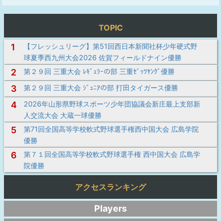
TOPIC
1
【フレッシュリーグ】第51回西日本新聞社杯少年硬式野
球夏季西九州大会2026 佐賀フィールドナイン優勝
2
第２９回 三重大会 ﾚｷﾞｭﾗｰの部 三重ｾﾞｯﾂﾔﾝｸﾞ優勝
3
第２９回 三重大会 ｼﾞｭﾆｱの部 打田タイガース優勝
4
2026年山形県野球スポーツ少年団協議会新庄最上支部新
人交流大会 大蔵一球優勝
5
第71回全国高等学校軟式野球選手権西中国大会 広島学院
優勝
6
第７１回全国高等学校軟式野球選手権 西中国大会 広島学
院優勝
アクセスランキング
Players