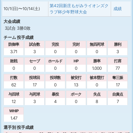
第42回新庄もがみライオンズク
10/1(日)〜10/14(土)
成績
ラブ杯少年野球大会
大会成績
3試合 3勝0敗
チーム 投手成績
防御率
試合数
完投
完封
無四死球
勝利
3.71
3
0
0
0
3
敗戦
セーブ
ホールド
HP
勝率
打席
0
0
0
0
1.000
77
打数
投球回
投球数
被安打
被本塁打
奪三振
62
17
0
13
0
17
与四球
与死球
暴投
ボーク
失点
自責点
12
3
4
0
8
7
WHIP
1.47
選手別 投手成績