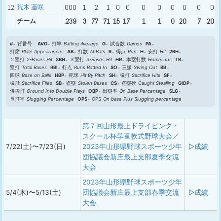
12
荒木 蓮咲
.000
1
2
1
0
0
0
0
0
0
0
0
チーム
.239
3
77
71
15
17
1
1
0
20
7
20
#
背番号
AVG
打率
Batting Average
G
試合数
Games
PA
打席
Plate Appearances
AB
打数
At Bats
R
得点
Run
H
安打
Hit
2BH
２塁打
2-Bases Hit
3BH
３塁打
3-Bases Hit
HR
本塁打数
Homeruns
TB
塁打
Total Bases
RBI
打点
Runs Batted In
SO
三振
Swing Out
BB
四球
Base on Balls
HBP
死球
Hit By Pitch
SH
犠打
Sacrifice Hits
SF
犠飛
Sacrifice Flies
SB
盗塁
Stolen Bases
CS
盗塁死
Caught Stealling
GIDP
併殺打
Ground Into Double Plays
OBP
出塁率
On Base Percentage
SLG
長打率
Slugging Percentage
OPS
OPS
On base Plus Slugging percentage
第７回山形最上ドライビング・
スクール杯学童軟式野球大会／
7/22(土)〜7/23(日)
2023年山形県野球スポーツ少年
▷成績
団協議会新庄最上支部夏季交流
大会
2023年山形県野球スポーツ少年
5/4(木)〜5/13(土)
団協議会新庄最上支部春季交流
▷成績
大会