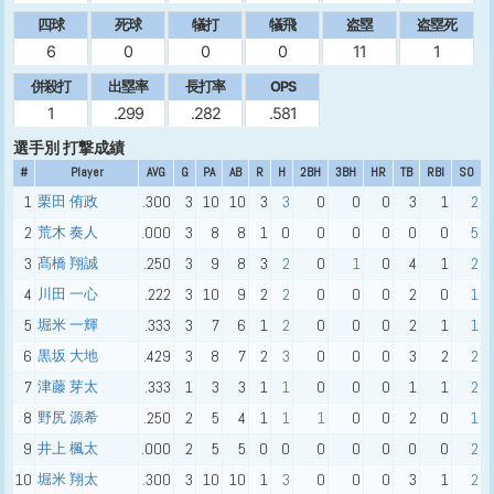
四球
死球
犠打
犠飛
盗塁
盗塁死
6
0
0
0
11
1
併殺打
出塁率
長打率
OPS
1
.299
.282
.581
選手別 打撃成績
#
Player
AVG
G
PA
AB
R
H
2BH
3BH
HR
TB
RBI
SO
1
栗田 侑政
.300
3
10
10
3
3
0
0
0
3
1
2
2
荒木 奏人
.000
3
8
8
1
0
0
0
0
0
0
5
3
髙橋 翔誠
.250
3
9
8
3
2
0
1
0
4
1
2
4
川田 一心
.222
3
10
9
2
2
0
0
0
2
0
1
5
堀米 一輝
.333
3
7
6
1
2
0
0
0
2
1
1
6
黒坂 大地
.429
3
8
7
2
3
0
0
0
3
2
2
7
津藤 芽太
.333
1
3
3
1
1
0
0
0
1
1
2
8
野尻 源希
.250
2
5
4
1
1
1
0
0
2
0
1
9
井上 楓太
.000
2
5
5
0
0
0
0
0
0
0
2
10
堀米 翔太
.300
3
10
10
1
3
0
0
0
3
1
2