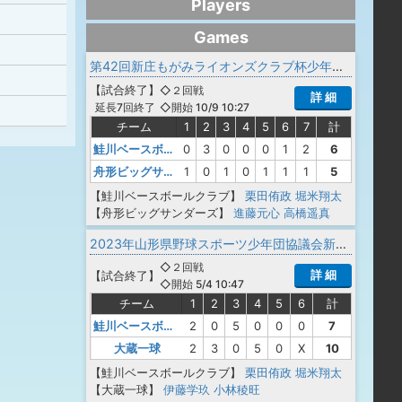
Players
Games
第42回新庄もがみライオンズクラブ杯少年野球大会
【
試合終了
】
◇２回戦
詳 細
◇開始 10/9 10:27
延長7回終了
チーム
1
2
3
4
5
6
7
計
鮭川ベースボールクラブ
0
3
0
0
0
1
2
6
舟形ビッグサンダーズ
1
0
1
0
1
1
1
5
【鮭川ベースボールクラブ】
栗田侑政
堀米翔太
【舟形ビッグサンダーズ】
進藤元心
高橋遥真
2023年山形県野球スポーツ少年団協議会新庄最上支部春季交流大会
◇２回戦
詳 細
【
試合終了
】
◇開始 5/4 10:47
チーム
1
2
3
4
5
6
計
鮭川ベースボールクラブ
2
0
5
0
0
0
7
大蔵一球
2
3
0
5
0
X
10
【鮭川ベースボールクラブ】
栗田侑政
堀米翔太
【大蔵一球】
伊藤学玖
小林稜旺