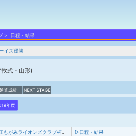
ブ
日程・結果
ーイズ優勝
ア軟式・山形)
通算成績
NEXT STAGE
019年度
第38回新庄もがみライオンズクラブ杯少年野球大会
▷日程・結果