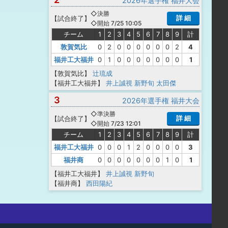
2026年選手権 福井大会
◇決勝
詳 細
【
試合終了
】
◇開始 7/25 10:05
チーム
1
2
3
4
5
6
7
8
9
計
敦賀気比
0
2
0
0
0
0
0
0
2
4
福井工大福井
0
1
0
0
0
0
0
0
0
1
【敦賀気比】
辻琉成
【福井工大福井】
井上誠視
新野旬
太田傑
3
2026年選手権 福井大会
◇準決勝
詳 細
【
試合終了
】
◇開始 7/23 12:01
チーム
1
2
3
4
5
6
7
8
9
計
福井工大福井
0
0
0
1
2
0
0
0
0
3
福井商
0
0
0
0
0
0
0
1
0
1
【福井工大福井】
井上誠視
新野旬
【福井商】
西田陽紀