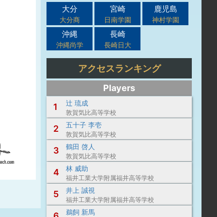
大分
宮崎
鹿児島
大分商
日南学園
神村学園
沖縄
長崎
沖縄尚学
長崎日大
アクセスランキング
Players
辻 琉成
1
敦賀気比高等学校
五十子 李壱
2
敦賀気比高等学校
鶴田 啓人
3
敦賀気比高等学校
林 威助
4
福井工業大学附属福井高等学校
井上 誠視
5
福井工業大学附属福井高等学校
鵜飼 新馬
6