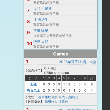
敦賀気比高等学校
長谷川 陽竜
7
敦賀気比高等学校
辻 勇紗生
8
敦賀気比高等学校
西田 陽紀
9
福井県立福井商業高等学校
磯野 太我
10
敦賀気比高等学校
Games
1
2026年選手権 福井大会
◇２回戦
【
試合終了
】
◇開始 7/18 09:00
チーム
1
2
3
4
5
6
7
8
9
計
北陸
0
0
0
0
1
2
0
0
0
3
敦賀気比
2
0
0
0
0
1
1
0
X
4
【北陸】
春木雄成
友田柊成
石飛晴史
【敦賀気比】
鶴田啓人
辻琉成
2