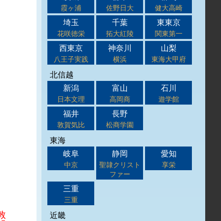
霞ヶ浦
佐野日大
健大高崎
埼玉
千葉
東東京
花咲徳栄
拓大紅陵
関東第一
西東京
神奈川
山梨
八王子実践
横浜
東海大甲府
北信越
新潟
富山
石川
日本文理
高岡商
遊学館
福井
長野
敦賀気比
松商学園
東海
岐阜
静岡
愛知
中京
聖隷クリスト
享栄
ファー
三重
三重
近畿