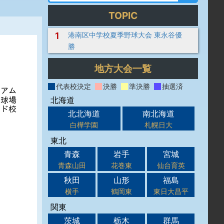
TOPIC
1
港南区中学校夏季野球大会 東永谷優
勝
地方大会一覧
代表校決定
決勝
準決勝
抽選済
北海道
北北海道
南北海道
白樺学園
札幌日大
東北
青森
岩手
宮城
青森山田
花巻東
仙台育英
秋田
山形
福島
横手
鶴岡東
東日大昌平
関東
茨城
栃木
群馬