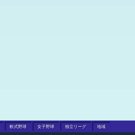
軟式
野球
女子
野球
独立
リーグ
地域