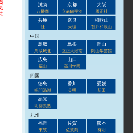
滋賀
京都
大阪
八幡商
立命館宇治
履正社
兵庫
奈良
和歌山
社
天理
智弁和歌山
中国
鳥取
島根
岡山
鳥取城北
立正大淞南
岡山学芸館
広島
山口
福山
高川学園
四国
徳島
香川
愛媛
鳴門渦潮
英明
新田
高知
明徳義塾
九州
福岡
佐賀
熊本
東筑
佐賀商
有明