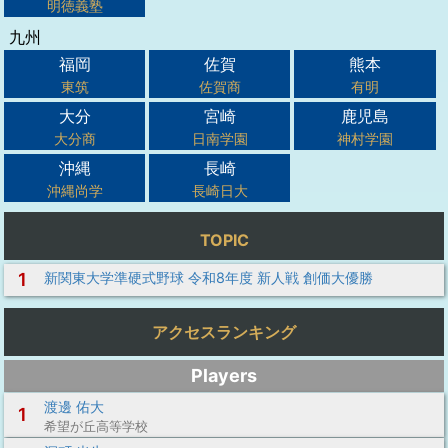
明徳義塾
九州
福岡
佐賀
熊本
東筑
佐賀商
有明
大分
宮崎
鹿児島
大分商
日南学園
神村学園
沖縄
長崎
沖縄尚学
長崎日大
TOPIC
1
新関東大学準硬式野球 令和8年度 新人戦 創価大優勝
アクセスランキング
Players
渡邊 佑大
1
希望が丘高等学校