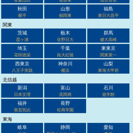
秋田
山形
福島
横手
鶴岡東
東日大昌平
関東
茨城
栃木
群馬
霞ヶ浦
佐野日大
健大高崎
埼玉
千葉
東東京
花咲徳栄
拓大紅陵
関東第一
西東京
神奈川
山梨
八王子実践
横浜
東海大甲府
北信越
新潟
富山
石川
日本文理
高岡商
遊学館
福井
長野
敦賀気比
松商学園
東海
岐阜
静岡
愛知