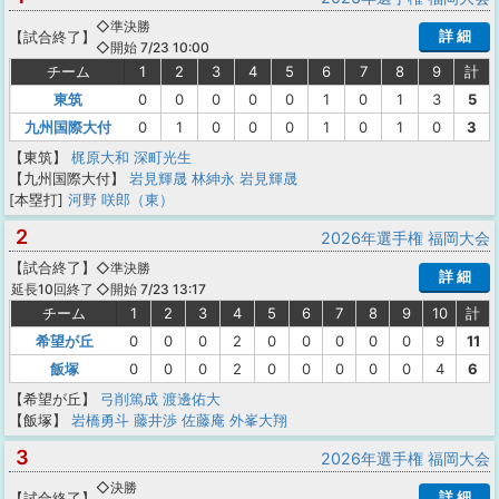
◇準決勝
詳 細
【
試合終了
】
◇開始 7/23 10:00
チーム
1
2
3
4
5
6
7
8
9
計
東筑
0
0
0
0
0
1
0
1
3
5
九州国際大付
0
1
0
0
0
1
0
1
0
3
【東筑】
梶原大和
深町光生
【九州国際大付】
岩見輝晟
林紳永
岩見輝晟
[本塁打]
河野 咲郎（東）
2
2026年選手権 福岡大会
【
試合終了
】
◇準決勝
詳 細
◇開始 7/23 13:17
延長10回終了
チーム
1
2
3
4
5
6
7
8
9
10
計
希望が丘
0
0
0
2
0
0
0
0
0
9
11
飯塚
0
0
0
2
0
0
0
0
0
4
6
【希望が丘】
弓削篤成
渡邊佑大
【飯塚】
岩橋勇斗
藤井渉
佐藤庵
外峯大翔
3
2026年選手権 福岡大会
◇決勝
詳 細
【
試合終了
】