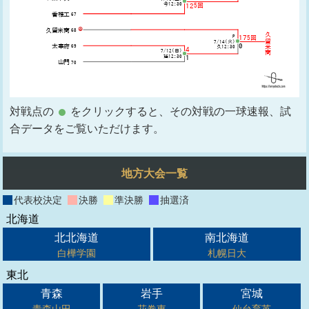
対戦点の
をクリックすると、その対戦の一球速報、試
合データをご覧いただけます。
地方大会一覧
代表校決定
決勝
準決勝
抽選済
北海道
北北海道
南北海道
白樺学園
札幌日大
東北
青森
岩手
宮城
青森山田
花巻東
仙台育英