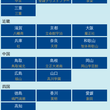
中京
聖隷クリストファー
享栄
三重
三重
近畿
滋賀
京都
大阪
八幡商
立命館宇治
履正社
兵庫
奈良
和歌山
社
天理
智弁和歌山
中国
鳥取
島根
岡山
鳥取城北
立正大淞南
岡山学芸館
広島
山口
福山
高川学園
四国
徳島
香川
愛媛
鳴門渦潮
英明
新田
高知