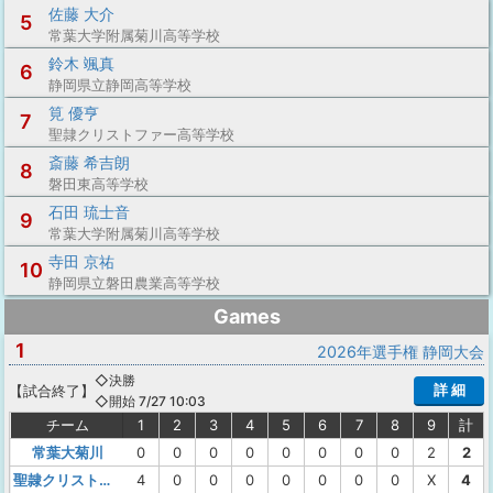
佐藤 大介
5
常葉大学附属菊川高等学校
鈴木 颯真
6
静岡県立静岡高等学校
筧 優亨
7
聖隷クリストファー高等学校
斎藤 希吉朗
8
磐田東高等学校
石田 琉士音
9
常葉大学附属菊川高等学校
寺田 京祐
10
静岡県立磐田農業高等学校
Games
1
2026年選手権 静岡大会
◇決勝
詳 細
【
試合終了
】
◇開始 7/27 10:03
チーム
1
2
3
4
5
6
7
8
9
計
常葉大菊川
0
0
0
0
0
0
0
0
2
2
聖隷クリストファー
4
0
0
0
0
0
0
0
X
4