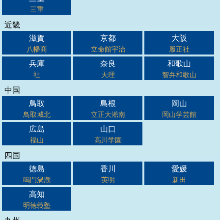
三重
近畿
滋賀
京都
大阪
八幡商
立命館宇治
履正社
兵庫
奈良
和歌山
社
天理
智弁和歌山
中国
鳥取
島根
岡山
鳥取城北
立正大淞南
岡山学芸館
広島
山口
福山
高川学園
四国
徳島
香川
愛媛
鳴門渦潮
英明
新田
高知
明徳義塾