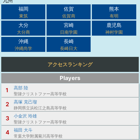
九州
福岡
佐賀
熊本
東筑
佐賀商
有明
大分
宮崎
鹿児島
大分商
日南学園
神村学園
沖縄
長崎
沖縄尚学
長崎日大
アクセスランキング
Players
高部 陸
1
聖隷クリストファー高等学校
高塚 克己瑠
2
静岡県立浜松江之島高等学校
小金沢 玲雄
3
聖隷クリストファー高等学校
福田 大斗
4
常葉大学附属菊川高等学校