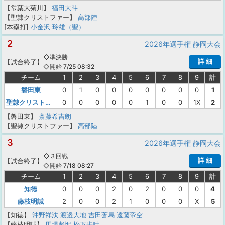
【常葉大菊川】
福田大斗
【聖隷クリストファー】
高部陸
[本塁打]
小金沢 玲雄（聖）
2
2026年選手権 静岡大会
◇準決勝
詳 細
【
試合終了
】
◇開始 7/25 08:32
チーム
1
2
3
4
5
6
7
8
9
計
磐田東
0
1
0
0
0
0
0
0
0
1
聖隷クリストファー
0
0
0
0
0
1
0
0
1X
2
【磐田東】
斎藤希吉朗
【聖隷クリストファー】
高部陸
3
2026年選手権 静岡大会
◇３回戦
詳 細
【
試合終了
】
◇開始 7/18 08:27
チーム
1
2
3
4
5
6
7
8
9
計
知徳
0
0
0
2
0
2
0
0
0
4
藤枝明誠
2
0
0
2
1
0
0
0
X
5
【知徳】
沖野祥汰
渡邉大地
吉田蒼馬
遠藤帝空
【藤枝明誠】
馬場彪惺
松下歩叶