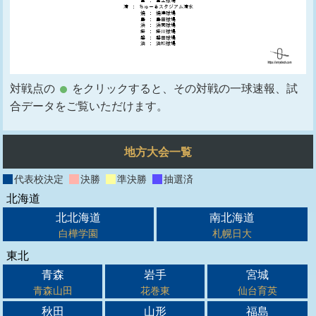
対戦点の
をクリックすると、その対戦の一球速報、試
合データをご覧いただけます。
地方大会一覧
代表校決定
決勝
準決勝
抽選済
北海道
北北海道
南北海道
白樺学園
札幌日大
東北
青森
岩手
宮城
青森山田
花巻東
仙台育英
秋田
山形
福島