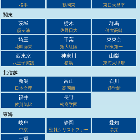
横手
鶴岡東
東日大昌平
関東
茨城
栃木
群馬
霞ヶ浦
佐野日大
健大高崎
埼玉
千葉
東東京
花咲徳栄
拓大紅陵
関東第一
西東京
神奈川
山梨
八王子実践
横浜
東海大甲府
北信越
新潟
富山
石川
日本文理
高岡商
遊学館
福井
長野
敦賀気比
松商学園
東海
岐阜
静岡
愛知
中京
聖隷クリストファー
享栄
三重