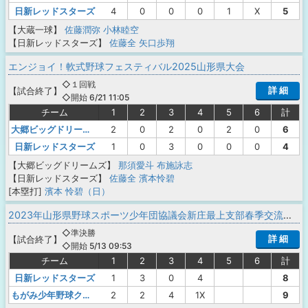
日新レッドスターズ
4
0
0
0
1
X
5
【大蔵一球】
佐藤潤弥
小林睦空
【日新レッドスターズ】
佐藤全
矢口歩翔
エンジョイ！軟式野球フェスティバル2025山形県大会
◇１回戦
詳 細
【
試合終了
】
◇開始 6/21 11:05
チーム
1
2
3
4
5
6
計
大郷ビッグドリームズ
2
0
2
0
2
0
6
日新レッドスターズ
1
0
3
0
0
0
4
【大郷ビッグドリームズ】
那須愛斗
布施詠志
【日新レッドスターズ】
佐藤全
濱本怜碧
[本塁打]
濱本 怜碧（日）
2023年山形県野球スポーツ少年団協議会新庄最上支部春季交流大会
◇準決勝
詳 細
【
試合終了
】
◇開始 5/13 09:53
チーム
1
2
3
4
5
6
計
日新レッドスターズ
1
3
0
4
8
もがみ少年野球クラブ
2
2
4
1X
9