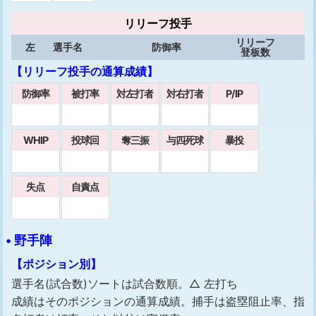
リリーフ投手
リリーフ
左
選手名
防御率
登板数
【リリーフ投手の通算成績】
防御率
被打率
対左打者
対右打者
P/IP
WHIP
投球回
奪三振
与四死球
暴投
失点
自責点
• 野手陣
【ポジション別】
選手名(試合数)ソートは試合数順。△ 左打ち
成績はそのポジションの通算成績。捕手は盗塁阻止率、指