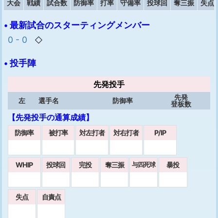
大会
戦績
試合数
防御率
打率
守備率
投球回
奪三振
失点
• 最新試合のスターティングメンバー
0 - 0
◇
• 投手陣
先発投手
先発
左
選手名
防御率
登板数
【先発投手の通算成績】
防御率
被打率
対左打者
対右打者
P/IP
WHIP
投球回
完投
奪三振
暴投
与四死球
失点
自責点