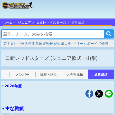
ホーム
ジュニア
日新レッドスターズ
通算成績
第７０回中日少年学童軟式野球愛知県大会 ドリームボーイズ優勝
日新レッドスターズ
(ジュニア軟式・山形)
プ
メンバー
日程・結果
大会別成績
通算成績
• 2026年度
• 主な戦績