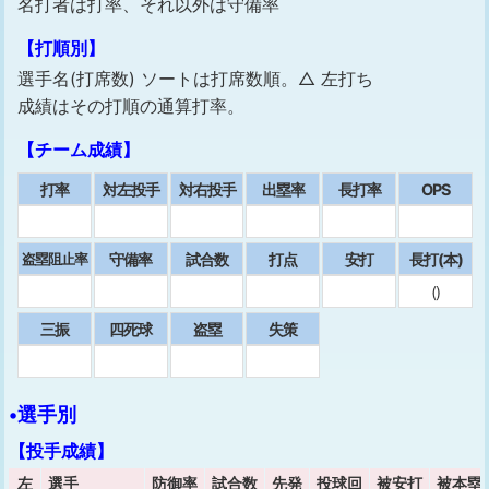
名打者は打率、それ以外は守備率
【打順別】
選手名(打席数) ソートは打席数順。△ 左打ち
成績はその打順の通算打率。
【チーム成績】
打率
対左投手
対右投手
出塁率
⻑打率
OPS
守備率
試合数
打点
安打
⻑打(本)
盗塁阻止率
()
三振
四死球
盗塁
失策
•選手別
【投手成績】
左
選手
防御率
試合数
先発
投球回
被安打
被本塁