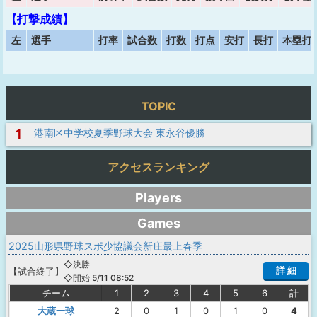
【打撃成績】
左
選手
打率
試合数
打数
打点
安打
長打
本塁打
TOPIC
1
港南区中学校夏季野球大会 東永谷優勝
アクセスランキング
Players
Games
2025山形県野球スポ少協議会新庄最上春季
◇決勝
詳 細
【
試合終了
】
◇開始 5/11 08:52
チーム
1
2
3
4
5
6
計
大蔵一球
2
0
1
0
1
0
4