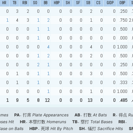
HR
TB
RBI
SO
BB
HBP
SH
SF
SB
CS
GIDP
OBP
0
3
2
0
0
0
0
0
2
0
0
.250
1
4
3
1
2
0
0
0
1
0
0
.750
2.
0
0
0
1
1
0
0
0
0
0
0
.500
0
0
0
1
0
0
0
0
0
0
0
.000
0
0
0
0
4
0
0
0
4
0
0
1.000
0
0
0
1
2
0
0
0
2
0
0
.500
0
0
0
2
1
0
0
0
0
0
0
.250
0
1
0
1
1
0
0
0
3
0
0
.500
0
1
0
1
0
0
0
0
0
0
0
.333
0
0
0
0
1
0
0
0
1
0
0
1.000
1
9
5
8
12
0
0
0
13
0
0
.485
ames
PA
打席
Plate Appearances
AB
打数
At Bats
R
得点
R
ses Hit
HR
本塁打数
Homeruns
TB
塁打
Total Bases
RBI
ase on Balls
HBP
死球
Hit By Pitch
SH
犠打
Sacrifice Hits
S