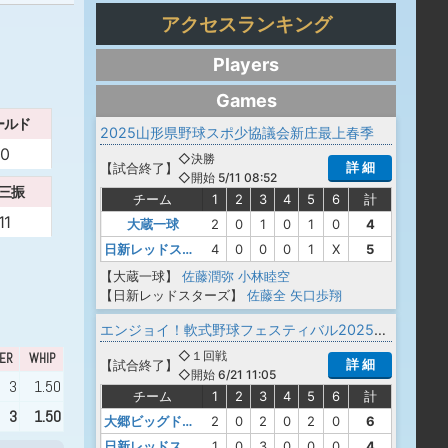
アクセスランキング
Players
Games
ールド
2025山形県野球スポ少協議会新庄最上春季
0
◇決勝
詳 細
【
試合終了
】
◇開始 5/11 08:52
三振
チーム
1
2
3
4
5
6
計
11
大蔵一球
2
0
1
0
1
0
4
日新レッドスターズ
4
0
0
0
1
X
5
【大蔵一球】
佐藤潤弥
小林睦空
【日新レッドスターズ】
佐藤全
矢口歩翔
エンジョイ！軟式野球フェスティバル2025山形県大会
◇１回戦
ER
WHIP
詳 細
【
試合終了
】
◇開始 6/21 11:05
3
1.50
チーム
1
2
3
4
5
6
計
3
1.50
大郷ビッグドリームズ
2
0
2
0
2
0
6
日新レッドスターズ
1
0
3
0
0
0
4