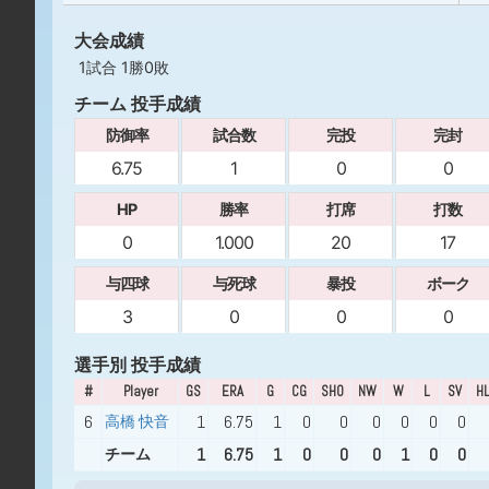
大会成績
1試合 1勝0敗
チーム 投手成績
防御率
試合数
完投
完封
6.75
1
0
0
HP
勝率
打席
打数
0
1.000
20
17
与四球
与死球
暴投
ボーク
3
0
0
0
選手別 投手成績
#
Player
GS
ERA
G
CG
SHO
NW
W
L
SV
H
6
1
6.75
1
0
0
0
0
0
0
高橋 快音
1
6.75
1
0
0
0
1
0
0
チーム