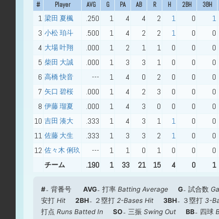
#
Player
AVG
G
PA
AB
R
H
2BH
3BH
1
.250
1
4
4
2
1
0
1
梁田 夏楓
3
.500
1
4
2
2
1
0
0
小松 珀斗
4
.000
1
2
1
1
0
0
0
大場 叶翔
5
.000
1
3
3
1
0
0
0
柴田 大誠
6
---
1
4
0
2
0
0
0
高橋 快音
7
.000
1
4
2
3
0
0
0
矢口 碧桜
8
.000
1
4
3
0
0
0
0
伊藤 瑠夏
10
.333
1
4
3
1
1
0
0
吉田 湊大
11
.333
1
3
3
2
1
0
0
佐藤 大生
12
---
1
1
0
1
0
0
0
佐々木 俐玖
.190
1
33
21
15
4
0
1
チーム
#
背番号
AVG
打率
Batting Average
G
試合数
G
安打
Hit
2BH
２塁打
2-Bases Hit
3BH
３塁打
3-Ba
打点
Runs Batted In
SO
三振
Swing Out
BB
四球
B