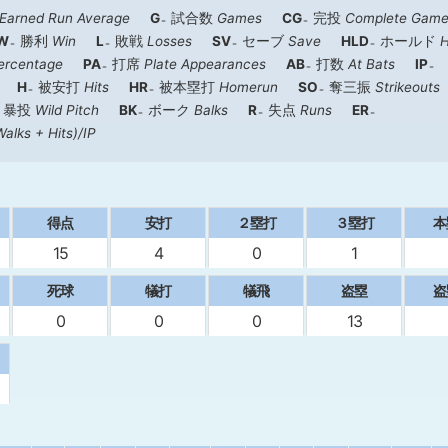
Earned Run Average
G
試合数
Games
CG
完投
Complete Gam
W
勝利
Win
L
敗戦
Losses
SV
セーブ
Save
HLD
ホールド
H
ercentage
PA
打席
Plate Appearances
AB
打数
At Bats
IP
H
被安打
Hits
HR
被本塁打
Homerun
SO
奪三振
Strikeouts
暴投
Wild Pitch
BK
ボーク
Balks
R
失点
Runs
ER
Walks + Hits)/IP
得点
安打
２塁打
３塁打
本
15
4
0
1
死球
犠打
犠飛
盗塁
盗
0
0
0
13