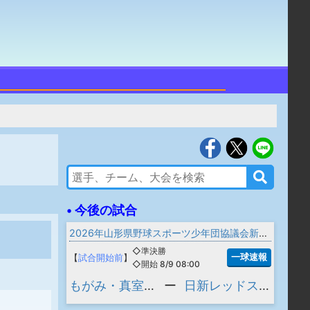
• 今後の試合
2026年山形県野球スポーツ少年団協議会新庄最上支部新人交流大会
◇準決勝
一球速報
【
試合開始前
】
◇開始 8/9 08:00
もがみ・真室川jointチーム
ー
日新レッドスターズ