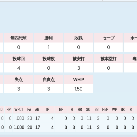
無四死球
勝利
敗戦
セーブ
ホ
0
1
0
0
投球回
投球数
被安打
被本塁打
奪
4
0
3
0
失点
自責点
WHIP
3
3
1.50
LD
HP
WPCT
PA
AB
IP
NP
H
HR
SO
BB
HBP
WP
BK
R
0
0
.000
20
17
4
0
3
0
11
3
0
0
0
3
0
0
1.000
20
17
4
0
3
0
11
3
0
0
0
3