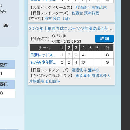
es
【大郷ビッグドリームズ】
那須愛斗
布施詠志
old
【日新レッドスターズ】
佐藤全
濱本怜碧
[本塁打]
濱本 怜碧（日）
BB
2023年山形県野球スポーツ少年団協議会新庄最上支部春季交流大会
◇準決勝
詳 細
【
試合終了
】
◇開始 5/13 09:53
チーム
1
2
3
4
5
6
計
日新レッドスターズ
1
3
0
4
8
もがみ少年野球クラブ
2
2
4
1X
9
塁打
【日新レッドスターズ】
渡辺颯斗
涌井心
1
【もがみ少年野球クラブ】
藤原成羽
有路真桜人
片桐暖翔
石山優斗
塁死
0