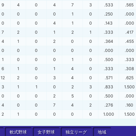
9
4
0
4
7
3
.533
.565
0
0
0
0
1
0
.250
.000
0
0
0
4
1
0
.143
.000
7
2
0
1
2
1
.333
.417
4
1
0
2
0
0
.364
.455
0
0
0
0
0
0
.000
.000
1
0
0
0
1
0
.500
.333
6
1
0
1
4
0
.333
.308
12
2
0
3
4
0
.571
.625
3
1
1
0
2
3
.833
1.500
0
0
0
2
5
0
.500
.000
4
0
0
7
4
2
.276
.160
2
1
0
0
0
0
1.000
1.500
軟式
野球
女子
野球
独立
リーグ
地域