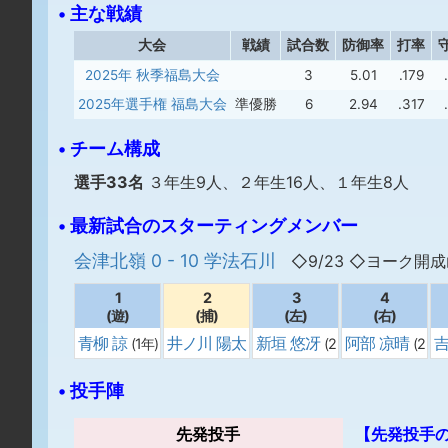
• 主な戦績
大会
戦績
試合数
防御率
打率
2025年 秋季福島大会
3
5.01
.179
2025年選手権 福島大会
準優勝
6
2.94
.317
• チーム構成
選手33名
３年生9人、２年生16人、１年生8人
• 最新試合のスターティングメンバー
会津北嶺 0 - 10 学法石川
◇9/23 ◇ヨーク開
1
2
3
4
(遊)
(捕)
(左)
(右)
青柳 諒
井ノ川 陽太
新垣 悠冴
阿部 凉晴
吉
(1年)
(2
(2
(2年)
年)
年)
• 投手陣
先発投手
【先発投手