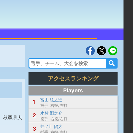
アクセスランキング
Players
富山 紘之進
1
捕手 右投/右打
水村 劉之介
2
、秋季県大
投手 右投/右打
井ノ川 陽太
3
捕手 右投/左打