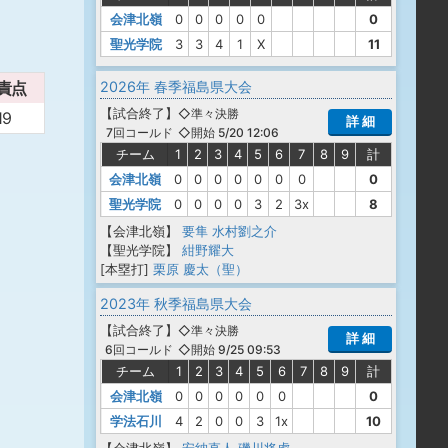
会津北嶺
0
0
0
0
0
0
聖光学院
3
3
4
1
X
11
2026年 春季福島県大会
責点
【
試合終了
】
◇準々決勝
19
詳 細
◇開始 5/20 12:06
7回コールド
チーム
1
2
3
4
5
6
7
8
9
計
会津北嶺
0
0
0
0
0
0
0
0
聖光学院
0
0
0
0
3
2
3x
8
【会津北嶺】
要隼
水村劉之介
【聖光学院】
紺野耀大
[本塁打]
栗原 慶太（聖）
2023年 秋季福島県大会
【
試合終了
】
◇準々決勝
詳 細
◇開始 9/25 09:53
6回コールド
チーム
1
2
3
4
5
6
7
8
9
計
会津北嶺
0
0
0
0
0
0
0
学法石川
4
2
0
0
3
1x
10