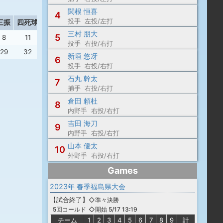
関根 恒喜
4
投手 左投/左打
三振
四死球
盗塁
失策
三村 朋大
5
8
11
3
8
投手 右投/右打
29
32
2
11
新垣 悠冴
6
投手 右投/右打
石丸 幹太
7
捕手 右投/右打
倉田 頼杜
8
内野手 右投/右打
吉田 海刀
9
内野手 右投/右打
山本 優太
10
外野手 右投/右打
Games
2023年 春季福島県大会
【
試合終了
】
◇準々決勝
◇開始 5/17 13:19
5回コールド
チーム
1
2
3
4
5
6
7
8
9
計