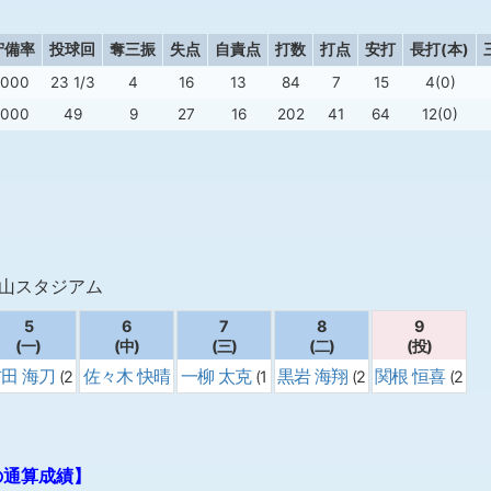
守備率
投球回
奪三振
失点
自責点
打数
打点
安打
長打(本)
.000
23 1/3
4
16
13
84
7
15
4(0)
.000
49
9
27
16
202
41
64
12(0)
成山スタジアム
5
6
7
8
9
(一)
(中)
(三)
(二)
(投)
田 海刀
佐々木 快晴
一柳 太克
黒岩 海翔
関根 恒喜
(2
(1
(2
(2
年)
(2年)
年)
年)
年)
の通算成績】