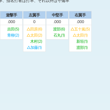
率、指名打者は打率、それ以外は守備率
遊撃手
左翼手
中堅手
右翼手
.000
0
.000
.000
吉田(5)
△田原(6)
渡部(6)
△五十嵐(5)
青柳(2)
△太田(2)
石丸(1)
△太田(1)
木村(2)
新垣(1)
△加藤(1)
渡部(1)