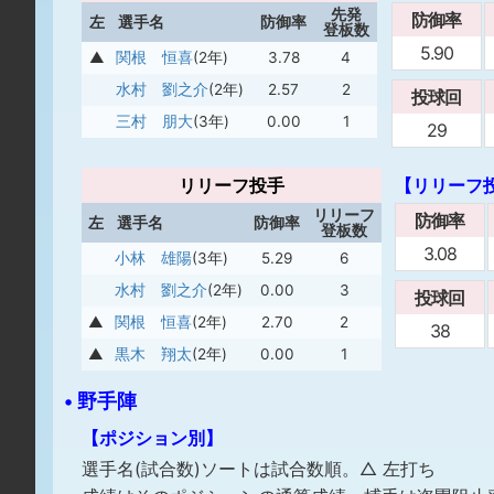
先発
防御率
左
選手名
防御率
登板数
5.90
▲
関根 恒喜
(2年)
3.78
4
水村 劉之介
(2年)
2.57
2
投球回
三村 朋大
(3年)
0.00
1
29
リリーフ投手
【リリーフ
リリーフ
防御率
左
選手名
防御率
登板数
3.08
小林 雄陽
(3年)
5.29
6
水村 劉之介
(2年)
0.00
3
投球回
▲
関根 恒喜
(2年)
2.70
2
38
▲
黒木 翔太
(2年)
0.00
1
• 野手陣
【ポジション別】
選手名(試合数)ソートは試合数順。△ 左打ち