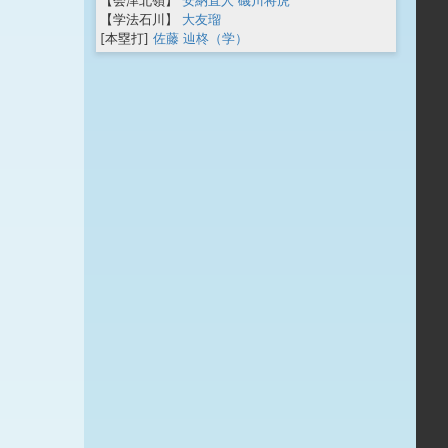
【会津北嶺】
安納直人
磯川将虎
【学法石川】
大友瑠
[本塁打]
佐藤 辿柊（学）