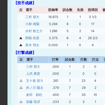
【投手成績】
左
選手
防御率
試合数
先発
投球回
三村 朋大
16.875
1
1
5 1/3
小林 雄陽
5.294
6
0
17
水村 劉之介
1.286
5
2
14
▲
関根 恒喜
3.375
6
4
26 2/3
▲
黒木 翔太
0.000
1
0
4
【打撃成績】
左
選手
打率
試合数
打数
打点
三村 朋大
.000
1
2
0
上武 勇貴
.000
1
0
0
△
五十嵐 悠斗
.261
7
23
4
△
井ノ川 陽太
.379
7
29
2
倉田 頼杜
.400
7
30
10
△
加藤 琉冴
.333
2
3
1