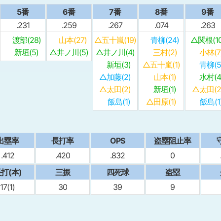
5番
6番
7番
8番
9番
.231
.259
.267
.074
.263
渡部(28)
山本(27)
△五十嵐(19)
青柳(24)
△関根(10
新垣(5)
△井ノ川(5)
△井ノ川(4)
三村(2)
小林(7
新垣(3)
△五十嵐(1)
青柳(5
△加藤(2)
山本(1)
水村(4
△太田(2)
新垣(1)
△太田(2
飯島(1)
△田原(1)
飯島(1
出塁率
⻑打率
OPS
盗塁阻止率
.412
.420
.832
0
打(本)
三振
四死球
盗塁
17(1)
30
39
9