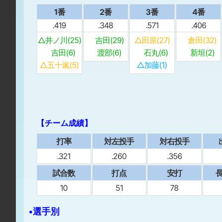
1番
2番
3番
4番
.419
.348
.571
.406
△井ノ川(25)
吉田(29)
△田原(27)
倉田(32)
吉田(6)
渡部(6)
石丸(6)
新垣(2)
△五十嵐(5)
△加藤(1)
【チーム成績】
打率
対左投手
対右投手
.321
.260
.356
試合数
打点
安打
⻑
10
51
78
•選手別