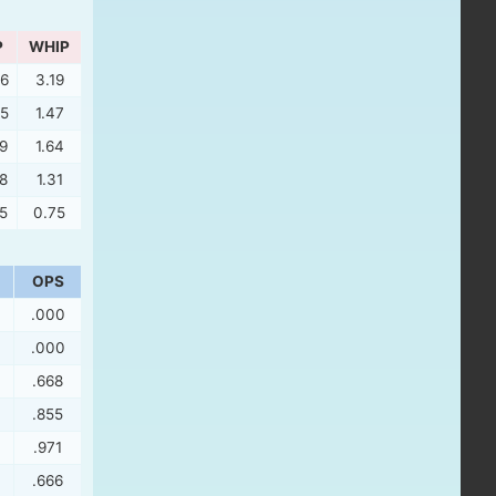
P
WHIP
56
3.19
35
1.47
9
1.64
8
1.31
5
0.75
OPS
.000
.000
.668
.855
.971
.666