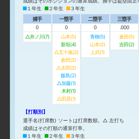
成績はそのポジションの通算成績。捕手は盗塁阻止
１年生
２年生
３年生
捕手
一塁手
二塁手
三塁手
0
0
0
.000
△井ノ川(7)
山本(5)
青柳(5)
倉田(5)
新垣(4)
山本(2)
吉田(2)
△五十嵐(2)
上武(1)
倉田(2)
△太田(2)
飯島(2)
△加藤(1)
木村(1)
△田原(1)
【打順別】
選手名(打席数) ソートは打席数順。△ 左打ち
成績はその打順の通算打率。
１年生
２年生
３年生