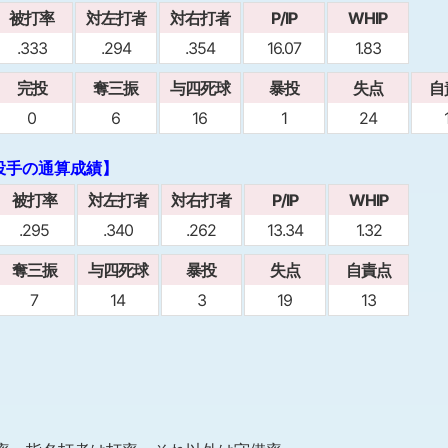
被打率
対左打者
対右打者
P/IP
WHIP
.333
.294
.354
16.07
1.83
完投
奪三振
与四死球
暴投
失点
自
0
6
16
1
24
投手の通算成績】
被打率
対左打者
対右打者
P/IP
WHIP
.295
.340
.262
13.34
1.32
奪三振
与四死球
暴投
失点
自責点
7
14
3
19
13