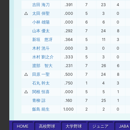
吉田 海刀
.391
7
23
4
△
太田 倖聖
.000
5
3
0
小林 雄陽
.000
6
6
0
山本 優太
.292
7
24
8
新垣 悠冴
.364
5
11
3
木村 洸斗
.000
3
0
0
水村 劉之介
.333
5
3
0
渡部 智大
.231
7
26
6
△
田原 一聖
.500
7
24
8
石丸 幹太
.750
1
4
3
△
関根 恒喜
.000
5
5
1
青柳 諒
.160
7
25
1
飯島 統生
1.000
2
2
0
HOME
高校
野球
大学
野球
ジュニア
JABA