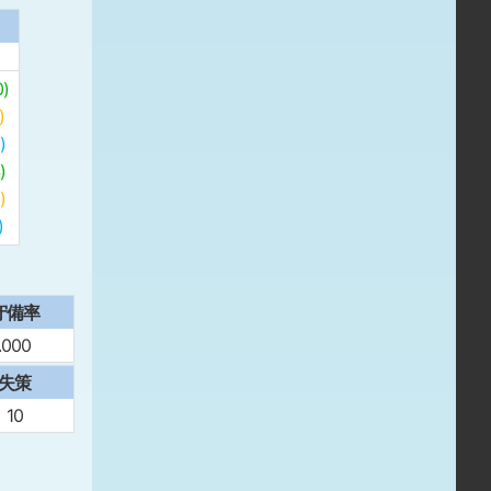
)
)
)
)
)
)
守備率
.000
失策
10