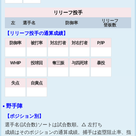
リリーフ投手
リリーフ
左
選手名
防御率
登板数
【リリーフ投手の通算成績】
防御率
被打率
対左打者
対右打者
P/IP
WHIP
投球回
奪三振
与四死球
暴投
失点
自責点
• 野手陣
【ポジション別】
選手名(試合数)ソートは試合数順。△ 左打ち
成績はそのポジションの通算成績。捕手は盗塁阻止率、指