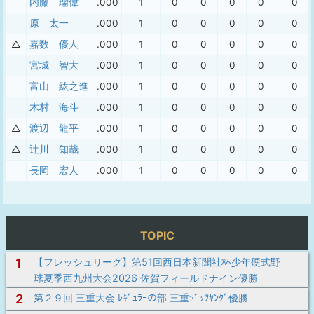
内藤 瑠偉
.000
1
0
0
0
0
0
原 太一
.000
1
0
0
0
0
0
△
嘉数 優人
.000
1
0
0
0
0
0
宮城 智大
.000
1
0
0
0
0
0
富山 紘之進
.000
1
0
0
0
0
0
木村 海斗
.000
1
0
0
0
0
0
△
渡辺 龍平
.000
1
0
0
0
0
0
△
辻川 知哉
.000
1
0
0
0
0
0
長岡 宏人
.000
1
0
0
0
0
0
TOPIC
1
【フレッシュリーグ】第51回西日本新聞社杯少年硬式野
球夏季西九州大会2026 佐賀フィールドナイン優勝
2
第２９回 三重大会 ﾚｷﾞｭﾗｰの部 三重ｾﾞｯﾂﾔﾝｸﾞ優勝