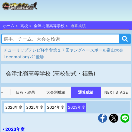
ホーム
高校
会津北嶺高等学校
通算成績
チューリップテレビ杯争奪第１７回ヤングベースボール富山大会
Locomotionﾔﾝｸﾞ優勝
会津北嶺高等学校
(高校硬式・福島)
ー
日程・結果
大会別成績
通算成績
NEXT STAGE
2026年度
2025年度
2024年度
2023年度
• 2023年度