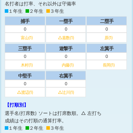
名打者は打率、それ以外は守備率
１年生
２年生
３年生
捕手
一塁手
二塁手
0
0
0
富山(1)
△嘉数(1)
原(1)
三塁手
遊撃手
左翼手
0
0
0
木村(1)
内藤(1)
長岡(1)
中堅手
右翼手
0
0
△渡辺(1)
△辻川(1)
【打順別】
選手名(打席数) ソートは打席数順。△ 左打ち
成績はその打順の通算打率。
１年生
２年生
３年生