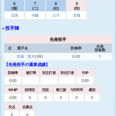
6
7
8
9
(遊)
(二)
(右)
(投)
北浦
内藤
辻川
宮城
• 投手陣
先発投手
先発
左
選手名
防御率
登板数
宮城 智大
(3年)
0.00
1
【先発投手の通算成績】
防御率
被打率
対左打者
対右打者
P/IP
0.00
0.00
WHIP
投球回
完投
奪三振
暴投
与四死球
0.00
0
0
0
0
0
失点
自責点
0
0