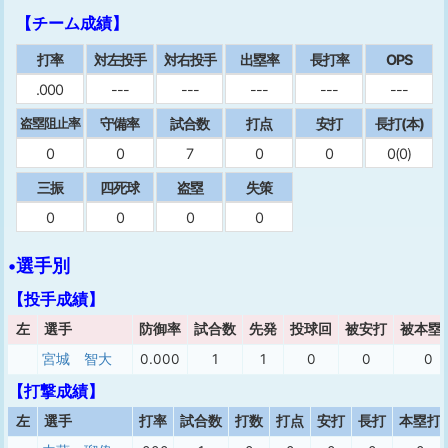
【チーム成績】
打率
対左投手
対右投手
出塁率
⻑打率
OPS
.000
---
---
---
---
---
守備率
試合数
打点
安打
⻑打(本)
盗塁阻止率
0
0
7
0
0
0(0)
三振
四死球
盗塁
失策
0
0
0
0
•選手別
【投手成績】
左
選手
防御率
試合数
先発
投球回
被安打
被本塁
宮城 智大
0.000
1
1
0
0
0
【打撃成績】
左
選手
打率
試合数
打数
打点
安打
長打
本塁打