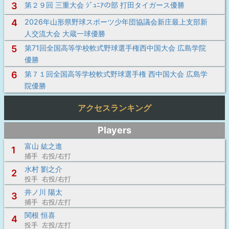
3
第２９回 三重大会 ｼﾞｭﾆｱの部 打田タイガース優勝
4
2026年山形県野球スポーツ少年団協議会新庄最上支部新
人交流大会 大蔵一球優勝
5
第71回全国高等学校軟式野球選手権西中国大会 広島学院
優勝
6
第７１回全国高等学校軟式野球選手権 西中国大会 広島学
院優勝
アクセスランキング
Players
富山 紘之進
1
捕手 右投/右打
水村 劉之介
2
投手 右投/右打
井ノ川 陽太
3
捕手 右投/左打
関根 恒喜
4
投手 左投/左打