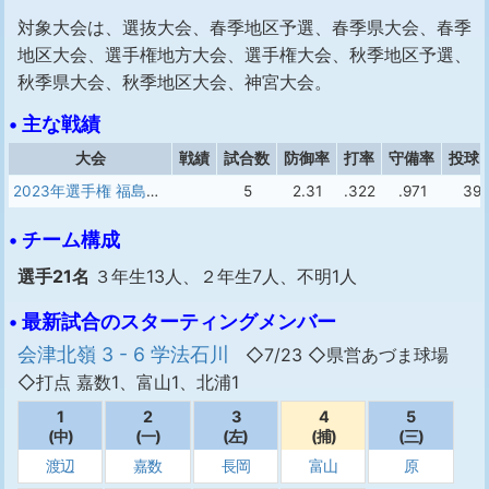
対象大会は、選抜大会、春季地区予選、春季県大会、春季
地区大会、選手権地方大会、選手権大会、秋季地区予選、
秋季県大会、秋季地区大会、神宮大会。
• 主な戦績
大会
戦績
試合数
防御率
打率
守備率
投球
2023年選手権 福島大会
5
2.31
.322
.971
39
• チーム構成
選手21名
３年生13人、２年生7人、不明1人
• 最新試合のスターティングメンバー
会津北嶺 3 - 6 学法石川
◇7/23 ◇県営あづま球場
◇打点 嘉数1、富山1、北浦1
1
2
3
4
5
(中)
(一)
(左)
(捕)
(三)
渡辺
嘉数
長岡
富山
原