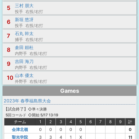
三村 朋大
5
投手 右投/右打
新垣 悠冴
6
投手 右投/右打
石丸 幹太
7
捕手 右投/右打
倉田 頼杜
8
内野手 右投/右打
吉田 海刀
9
内野手 右投/右打
山本 優太
10
外野手 右投/右打
Games
2023年 春季福島県大会
【
試合終了
】
◇準々決勝
◇開始 5/17 13:19
5回コールド
チーム
1
2
3
4
5
6
7
8
9
計
会津北嶺
0
0
0
0
0
0
聖光学院
3
3
4
1
X
11