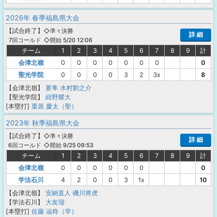
2026年 春季福島県大会
【
試合終了
】
◇準々決勝
詳 細
◇開始 5/20 12:06
7回コールド
チーム
1
2
3
4
5
6
7
8
9
計
会津北嶺
0
0
0
0
0
0
0
0
聖光学院
0
0
0
0
3
2
3x
8
【会津北嶺】
要隼
水村劉之介
【聖光学院】
紺野耀大
[本塁打]
栗原 慶太（聖）
2023年 秋季福島県大会
【
試合終了
】
◇準々決勝
詳 細
◇開始 9/25 09:53
6回コールド
チーム
1
2
3
4
5
6
7
8
9
計
会津北嶺
0
0
0
0
0
0
0
学法石川
4
2
0
0
3
1x
10
【会津北嶺】
安納直人
磯川将虎
【学法石川】
大友瑠
[本塁打]
佐藤 辿柊（学）