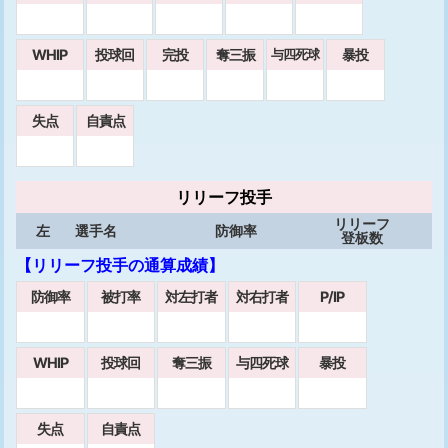
WHIP
投球回
完投
奪三振
暴投
与四死球
失点
自責点
リリーフ投手
リリーフ
左
選手名
防御率
登板数
【リリーフ投手の通算成績】
防御率
被打率
対左打者
対右打者
P/IP
WHIP
投球回
奪三振
与四死球
暴投
失点
自責点