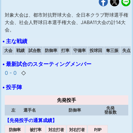
対象大会は、都市対抗野球大会、全日本クラブ野球選手権
大会、社会人野球日本選手権大会、JABA11大会の計14大
会。
• 主な戦績
大会
戦績
試合数
防御率
打率
守備率
投球回
奪三振
失点
• 最新試合のスターティングメンバー
0 - 0
◇
• 投手陣
先発投手
先発
左
選手名
防御率
登板数
【先発投手の通算成績】
防御率
被打率
対左打者
対右打者
P/IP