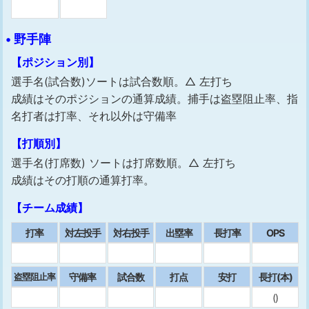
• 野手陣
【ポジション別】
選手名(試合数)ソートは試合数順。△ 左打ち
成績はそのポジションの通算成績。捕手は盗塁阻止率、指
名打者は打率、それ以外は守備率
【打順別】
選手名(打席数) ソートは打席数順。△ 左打ち
成績はその打順の通算打率。
【チーム成績】
打率
対左投手
対右投手
出塁率
⻑打率
OPS
守備率
試合数
打点
安打
⻑打(本)
盗塁阻止率
()