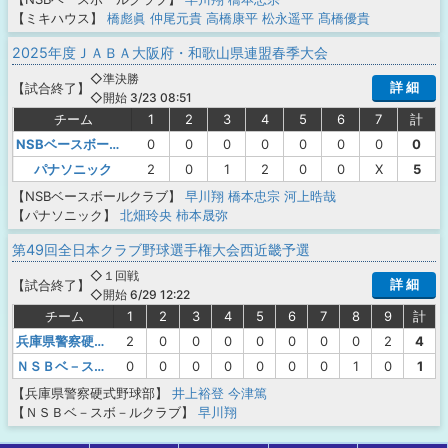
【ミキハウス】
橋彪眞
仲尾元貴
高橋康平
松永遥平
髙橋優貴
2025年度ＪＡＢＡ大阪府・和歌山県連盟春季大会
◇準決勝
詳 細
【
試合終了
】
◇開始 3/23 08:51
チーム
1
2
3
4
5
6
7
計
NSBベースボールクラブ
0
0
0
0
0
0
0
0
パナソニック
2
0
1
2
0
0
X
5
【NSBベースボールクラブ】
早川翔
橋本忠宗
河上晧哉
【パナソニック】
北畑玲央
柿本晟弥
第49回全日本クラブ野球選手権大会西近畿予選
◇１回戦
詳 細
【
試合終了
】
◇開始 6/29 12:22
チーム
1
2
3
4
5
6
7
8
9
計
兵庫県警察硬式野球部
2
0
0
0
0
0
0
0
2
4
ＮＳＢベ－スボ－ルクラブ
0
0
0
0
0
0
0
1
0
1
【兵庫県警察硬式野球部】
井上裕登
今津篤
【ＮＳＢベ－スボ－ルクラブ】
早川翔