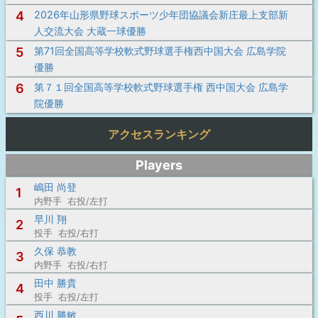
4
2026年山形県野球スポーツ少年団協議会新庄最上支部新
人交流大会 大蔵一球優勝
5
第71回全国高等学校軟式野球選手権西中国大会 広島学院
優勝
6
第７１回全国高等学校軟式野球選手権 西中国大会 広島学
院優勝
アクセスランキング
Players
嶋田 尚登
1
内野手 右投/左打
早川 翔
2
投手 右投/右打
久保 恭教
3
内野手 右投/右打
田中 勝貴
4
投手 右投/左打
西川 勝敏