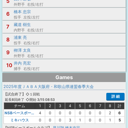
5
外野手 右投/右打
橋本 忠宗
6
投手 左投/左打
藏道 樹生
7
内野手 右投/左打
浦東 亮
8
投手 右投/右打
栁澤 太良
9
外野手 右投/右打
井内 亮宏
10
捕手 右投/右打
Games
2025年度ＪＡＢＡ大阪府・和歌山県連盟春季大会
【
試合終了
】
◇１回戦
詳 細
◇開始 3/15 08:53
延長8回終了
チーム
1
2
3
4
5
6
7
8
計
NSBベースボールクラブ
4
0
0
0
0
0
0
2
6
ミキハウス
0
0
0
3
1
0
0
1
5
【NSBベースボールクラブ】
早川翔
橋本忠宗