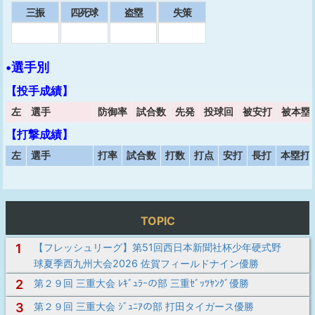
三振
四死球
盗塁
失策
•選手別
【投手成績】
左
選手
防御率
試合数
先発
投球回
被安打
被本塁
【打撃成績】
左
選手
打率
試合数
打数
打点
安打
長打
本塁打
TOPIC
1
【フレッシュリーグ】第51回西日本新聞社杯少年硬式野
球夏季西九州大会2026 佐賀フィールドナイン優勝
2
第２９回 三重大会 ﾚｷﾞｭﾗｰの部 三重ｾﾞｯﾂﾔﾝｸﾞ優勝
3
第２９回 三重大会 ｼﾞｭﾆｱの部 打田タイガース優勝