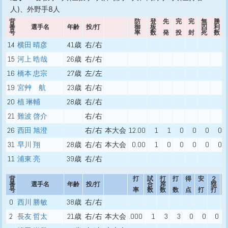
人)、外野手8人
背
防
登
先
完
完
無
勝
番
選手名
年齢
投/打
御
板
四
利
号
率
数
発
投
封
死
数
14
横田 晴彦
41歳
右/右
15
河上 晧哉
26歳
右/右
16
橋本 忠宗
27歳
左/左
19
宮⾋ 航
23歳
右/右
20
植 琳輔
28歳
右/右
21
難波 啓介
右/右
26
西田 旭澄
右/右
本大会
12.00
1
1
0
0
0
0
31
早川 翔
28歳
右/右
本大会
0.00
1
0
0
0
0
0
11
浦東 亮
39歳
右/右
背
打
試
打
打
得
安
２
番
選手名
年齢
投/打
合
席
塁
号
率
数
数
数
点
打
打
0
西川 勝敏
38歳
右/右
2
長友 哲太
21歳
右/右
本大会
.000
1
3
3
0
0
0