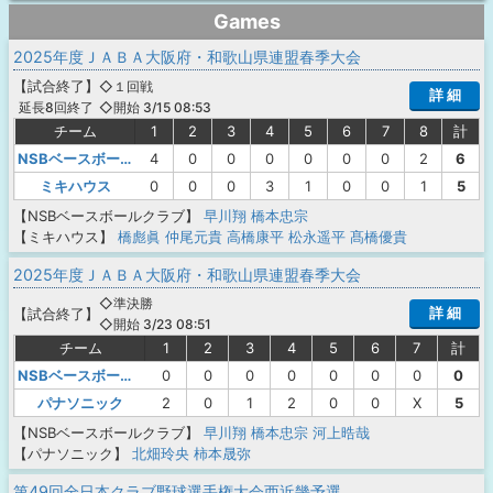
Games
2025年度ＪＡＢＡ大阪府・和歌山県連盟春季大会
【
試合終了
】
◇１回戦
詳 細
◇開始 3/15 08:53
延長8回終了
チーム
1
2
3
4
5
6
7
8
計
NSBベースボールクラブ
4
0
0
0
0
0
0
2
6
ミキハウス
0
0
0
3
1
0
0
1
5
【NSBベースボールクラブ】
早川翔
橋本忠宗
【ミキハウス】
橋彪眞
仲尾元貴
高橋康平
松永遥平
髙橋優貴
2025年度ＪＡＢＡ大阪府・和歌山県連盟春季大会
◇準決勝
詳 細
【
試合終了
】
◇開始 3/23 08:51
チーム
1
2
3
4
5
6
7
計
NSBベースボールクラブ
0
0
0
0
0
0
0
0
パナソニック
2
0
1
2
0
0
X
5
【NSBベースボールクラブ】
早川翔
橋本忠宗
河上晧哉
【パナソニック】
北畑玲央
柿本晟弥
第49回全日本クラブ野球選手権大会西近畿予選