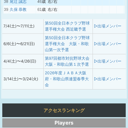
38
尾辻 誠志
46歳
右/右
39
久保 恭教
61歳
右/右
第50回全日本クラブ野球
7/4(土)〜7/11(土)
▷出場メンバー
選手権大会 西近畿予選
第50回全日本クラブ野球
6/6(土)〜6/21(日)
選手権大会 大阪・和歌
▷出場メンバー
山第一次予選
第97回都市対抗野球大会
4/4(土)〜4/26(日)
▷出場メンバー
大阪・和歌山第１次予選
2026年度ＪＡＢＡ大阪
3/14(土)〜3/24(火)
府・和歌山県連盟春季大
▷出場メンバー
会
アクセスランキング
Players