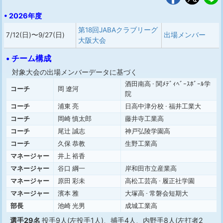
• 2026年度
第18回JABAクラブリーグ
7/12(日)〜9/27(日)
出場メンバー
大阪大会
• チーム構成
対象大会の出場メンバーデータに基づく
酒田南高 - 関ﾒﾃﾞｨﾍﾞｰｽﾎﾞｰﾙ学
コーチ
岡 遼河
院
コーチ
浦東 亮
日高中津分校 - 福井工業大
コーチ
岡崎 慎太郎
藤井寺工業高
コーチ
尾辻 誠志
神戸弘陵学園高
コーチ
久保 恭教
生野工業高
マネージャー
井上 裕香
マネージャー
谷口 綱一
岸和田市立産業高
マネージャー
原田 彩未
高松工芸高 - 履正社学園
マネージャー
濱本 雅
大塚高 - 常磐会短期大
部長
池崎 光男
成城工業高
選手29名
投手9人(左投手1人)、捕手4人、内野手8人(左打者2