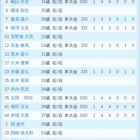
4
嶋田 尚登
34歳
右/左
本大会
.000
1
4
4
0
0
0
6
藏道 樹生
25歳
右/左
7
藤原 謙介
28歳
右/右
本大会
.333
1
3
3
0
1
0
8
栁澤 太良
28歳
右/右
本大会
.333
1
3
3
0
1
0
10
宜野座 大亮
23歳
右/右
12
高倉 脩馬
19歳
右/右
本大会
.333
1
3
3
0
1
0
13
黒木 遥斗
21歳
右/右
17
久米 優輝
23歳
右/右
23
井藤 昌弘
28歳
右/右
本大会
.333
1
3
3
0
1
1
25
鈴木 直樹
29歳
右/右
27
井内 亮宏
28歳
右/右
35
太⽥ ⽻珀
18歳
右/右
本大会
.000
1
4
4
0
0
0
41
畑田 涼太
28歳
右/右
本大会
.000
1
4
4
0
0
0
44
井場 大貴
27歳
右/右
本大会
.000
1
4
4
0
0
0
1
岡 遼河
28歳
右/右
33
岡崎 慎太郎
63歳
右/右