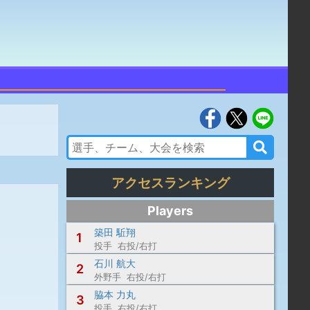
アクセスランキング
Players
築田 駈翔
1
投手 右投/右打
石川 航大
2
外野手 右投/右打
脇本 力丸
3
投手 右投/右打