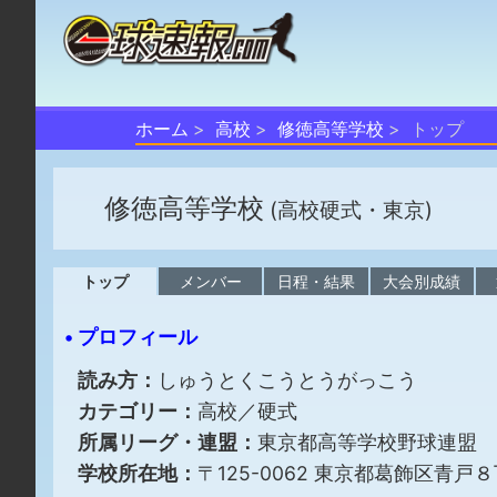
ホーム
高校
修徳高等学校
トップ
修徳高等学校
(高校硬式・東京)
トップ
メンバー
日程・結果
大会別成績
• プロフィール
読み方：
しゅうとくこうとうがっこう
カテゴリー：
高校／硬式
所属リーグ・連盟：
東京都高等学校野球連盟
学校所在地：
〒125-0062 東京都葛飾区青戸