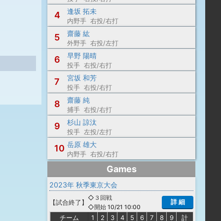
逢坂 拓未
4
内野手 右投/右打
齋藤 紘
5
外野手 右投/左打
早野 陽晴
6
投手 右投/右打
宮坂 和芳
7
投手 右投/右打
齋藤 純
8
捕手 右投/右打
杉山 諒汰
9
投手 左投/左打
岳原 雄大
10
内野手 右投/右打
Games
2023年 秋季東京大会
◇３回戦
詳 細
【
試合終了
】
◇開始 10/21 10:00
チーム
1
2
3
4
5
6
7
8
9
計