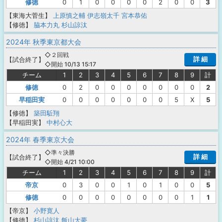
修徳
0
1
0
0
0
0
2
0
0
3
【東海大菅生】
上原慎之輔
伊志嶺太千
宮本恭佑
【修徳】
脇本力丸
杉山諒汰
2024年 秋季東京都大会
◇２回戦
詳 細
【
試合終了
】
◇開始 10/13 15:17
チーム
1
2
3
4
5
6
7
8
9
計
修徳
0
2
0
0
0
0
0
0
0
2
早稲田実
0
0
0
0
0
0
0
5
X
5
【修徳】
築田駈翔
【早稲田実】
中村心大
2024年 春季東京大会
◇準々決勝
詳 細
【
試合終了
】
◇開始 4/21 10:00
チーム
1
2
3
4
5
6
7
8
9
計
帝京
0
3
0
0
1
0
1
0
0
5
修徳
0
0
0
0
0
0
0
0
1
1
【帝京】
小野寛人
【修徳】
杉山諒汰
飯山大夢