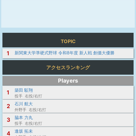
TOPIC
1
新関東大学準硬式野球 令和8年度 新人戦 創価大優勝
アクセスランキング
Players
築田 駈翔
1
投手 右投/右打
石川 航大
2
外野手 右投/右打
脇本 力丸
3
投手 右投/右打
逢坂 拓未
4