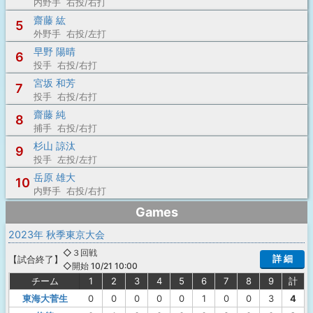
内野手 右投/右打
齋藤 紘
5
外野手 右投/左打
早野 陽晴
6
投手 右投/右打
宮坂 和芳
7
投手 右投/右打
齋藤 純
8
捕手 右投/右打
杉山 諒汰
9
投手 左投/左打
岳原 雄大
10
内野手 右投/右打
Games
2023年 秋季東京大会
◇３回戦
詳 細
【
試合終了
】
◇開始 10/21 10:00
チーム
1
2
3
4
5
6
7
8
9
計
東海大菅生
0
0
0
0
0
1
0
0
3
4