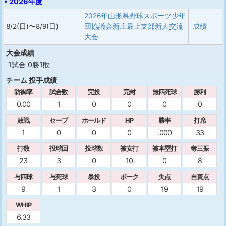
• 2026年度
2026年山形県野球スポーツ少年
8/2(日)〜8/9(日)
団協議会新庄最上支部新人交流
成績
大会
大会成績
1試合 0勝1敗
チーム 投手成績
防御率
試合数
完投
完封
無四死球
勝利
0.00
1
0
0
0
0
敗戦
セーブ
ホールド
HP
勝率
打席
1
0
0
0
.000
33
打数
投球回
投球数
被安打
被本塁打
奪三振
23
3
0
10
0
8
与四球
与死球
暴投
ボーク
失点
自責点
9
1
3
0
19
19
WHIP
6.33