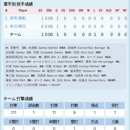
選手別 投手成績
#
Player
GS
ERA
G
CG
SHO
NW
W
L
SV
HLD
HP
WPC
1
庄司 燈彩
1
0.00
1
0
0
0
0
0
0
0
0
.00
2
布川 晴日
0
0.00
1
0
0
0
0
0
0
0
0
.00
チーム
1
0.00
1
0
0
0
0
1
0
0
0
.00
#
背番号
GS
先発数
Games Started
ERA
防御率
Earned Run Average
G
試合数
Games
CG
完投
Complete Games
SHO
完封
Shot Outs
NW
無四死球試合
No Walks
W
勝利
Win
L
敗戦
Losses
SV
セーブ
Save
HLD
ホールド
Hold
HP
ホールドポイント
Hold Points
WPCT
勝率
Win Percentage
PA
打席
Plate Appearances
AB
打数
At Bats
IP
投球回
Innings Pitched
NP
投球数
Number of Pitches
H
被安打
Hits
HR
被本塁打
Homerun
SO
奪三振
Strikeouts
BB
与四球
Base on Balls
HBP
与死球
Hit By Pitch
WP
暴投
Wild Pitch
BK
ボーク
Balks
R
失点
Runs
ER
自責点
Earned Runs
WHIP
イニングあたりの許出塁
(Walks + Hits)/IP
チーム 打撃成績
打率
試合数
打席
打数
得点
安打
.111
1
11
9
1
1
２塁打
３塁打
本塁打
塁打
打点
三振
0
0
0
1
0
8