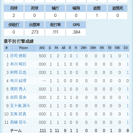
四球
死球
犠打
犠飛
盗塁
盗塁死
2
0
0
0
1
0
併殺打
出塁率
長打率
OPS
0
.273
.111
.384
選手別 打撃成績
#
Player
AVG
G
PA
AB
R
H
2BH
3BH
HR
TB
RBI
SO
1
庄司 燈彩
.500
1
2
2
0
1
0
0
0
1
0
1
2
布川 晴日
.000
1
1
1
0
0
0
0
0
0
0
1
3
村岡 広也
.000
1
1
1
0
0
0
0
0
0
0
1
4
布川 結理
---
1
1
0
0
0
0
0
0
0
0
0
5
濱田 秀人
.000
1
1
1
0
0
0
0
0
0
0
1
6
吉田 昊央
.000
1
2
1
1
0
0
0
0
0
0
1
9
五十嵐 源斗
.000
1
1
1
0
0
0
0
0
0
0
1
10
五島 匠真
.000
1
1
1
0
0
0
0
0
0
0
1
11
髙橋 弦斗
.000
1
1
1
0
0
0
0
0
0
0
1
チーム
.111
1
11
9
1
1
0
0
0
1
0
8