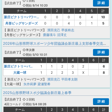
◇１回戦
詳 細
【
試合終了
】
◇開始 9/14 10:20
チーム
1
2
3
4
5
計
新庄ビクトリーパワーズ
0
0
0
6
4
10
舟形ビッグサンダーズ
0
0
4
0
1
5
【 新庄ビクトリーパワーズ】
濱田克己
早坂柊志
【舟形ビッグサンダーズ】
齋藤瑛斗
沼澤丈
2026年山形県野球スポーツ少年団協議会新庄最上支部春季交流大会
◇準決勝
詳 細
【
試合終了
】
◇開始 5/10 10:31
チーム
1
2
3
4
5
6
計
新庄ビクトリーパワーズ
1
1
2
0
2
6
大蔵一球
1
2
2
3
X
8
【 新庄ビクトリーパワーズ】
濱田克己
平田孝太朗
【大蔵一球】
矢作莉夢
梁瀬聖希
2025山形県野球スポ少協議会新庄最上春季
【
試合終了
】
◇２回戦
詳 細
◇開始 5/4 08:26
4回コールド
チーム
1
2
3
4
5
6
計