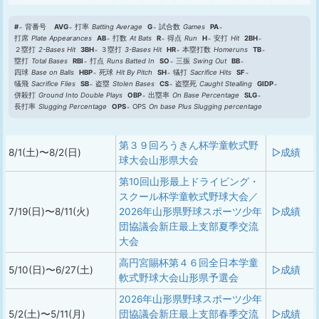
#
背番号
AVG
打率
Batting Average
G
試合数
Games
PA
打席
Plate Appearances
AB
打数
At Bats
R
得点
Run
H
安打
Hit
2BH
２塁打
2-Bases Hit
3BH
３塁打
3-Bases Hit
HR
本塁打数
Homeruns
TB
塁打
Total Bases
RBI
打点
Runs Batted In
SO
三振
Swing Out
BB
四球
Base on Balls
HBP
死球
Hit By Pitch
SH
犠打
Sacrifice Hits
SF
犠飛
Sacrifice Flies
SB
盗塁
Stolen Bases
CS
盗塁死
Caught Stealling
GIDP
併殺打
Ground Into Double Plays
OBP
出塁率
On Base Percentage
SLG
長打率
Slugging Percentage
OPS
OPS
On base Plus Slugging percentage
第３９回ろうきん杯学童軟式野
8/1(土)〜8/2(日)
▷成績
球大会山形県大会
第10回山形最上ドライビング・
スクール杯学童軟式野球大会／
7/19(日)〜8/11(火)
2026年山形県野球スポーツ少年
▷成績
団協議会新庄最上支部夏季交流
大会
高円宮賜杯第４６回全日本学童
5/10(日)〜6/27(土)
▷成績
軟式野球大会山形県予選会
2026年山形県野球スポーツ少年
5/2(土)〜5/11(月)
団協議会新庄最上支部春季交流
▷成績