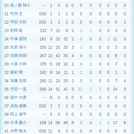
20
熊ノ郷 翔斗
---
1
0
0
0
0
0
0
0
0
0
0
21
竹内 丈
.000
1
1
1
0
0
0
0
0
0
0
1
22
坪田 大郎
.000
2
2
2
0
0
0
0
0
0
1
0
23
村岡 龍
.222
7
12
9
2
2
1
0
0
3
0
2
24
中塚 遥翔
.161
9
33
31
2
5
0
0
2
11
5
7
26
丸田 湊斗
.150
12
20
20
3
3
0
0
0
3
0
3
27
吉開 鉄朗
.267
13
42
30
4
8
0
0
0
8
3
1
29
小原 大和
.375
5
18
16
2
6
1
0
0
7
3
3
32
森村 輝
.182
8
14
11
1
2
0
0
0
2
1
2
34
加藤 右悟
.250
11
23
20
2
5
2
0
0
7
4
8
35
竹田 一遥
.268
14
51
41
5
11
1
1
0
14
3
8
36
坂中 大貴
---
6
0
0
0
0
0
0
0
0
0
0
37
貞包 健勝
.000
2
2
2
0
0
0
0
0
0
0
2
38
田上 遼平
---
5
0
0
0
0
0
0
0
0
0
0
39
今津 慶介
.188
14
56
48
8
9
0
1
2
17
8
7
41
水野 敬太
.000
11
4
3
0
0
0
0
0
0
0
2