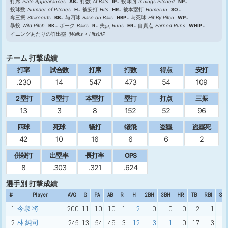
打席
Plate Appearances
AB
打数
At Bats
IP
投球回
Innings Pitched
NP
投球数
Number of Pitches
H
被安打
Hits
HR
被本塁打
Homerun
SO
奪三振
Strikeouts
BB
与四球
Base on Balls
HBP
与死球
Hit By Pitch
WP
暴投
Wild Pitch
BK
ボーク
Balks
R
失点
Runs
ER
自責点
Earned Runs
WHIP
イニングあたりの許出塁
(Walks + Hits)/IP
チーム 打撃成績
打率
試合数
打席
打数
得点
安打
.230
14
547
473
54
109
２塁打
３塁打
本塁打
塁打
打点
三振
13
3
8
152
52
96
四球
死球
犠打
犠飛
盗塁
盗塁死
42
10
16
6
6
2
併殺打
出塁率
長打率
OPS
8
.303
.321
.624
選手別 打撃成績
#
Player
AVG
G
PA
AB
R
H
2BH
3BH
HR
TB
RBI
SO
1
今泉 将
.200
11
10
10
1
2
0
0
0
2
1
2
2
林 純司
.245
13
54
49
3
12
3
1
0
17
3
7