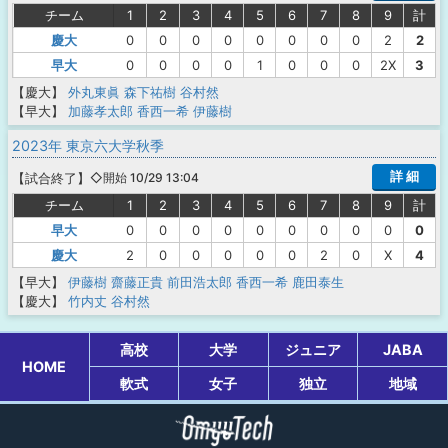
チーム
1
2
3
4
5
6
7
8
9
計
慶大
0
0
0
0
0
0
0
0
2
2
早大
0
0
0
0
1
0
0
0
2X
3
【慶大】
外丸東眞
森下祐樹
谷村然
【早大】
加藤孝太郎
香西一希
伊藤樹
2023年 東京六大学秋季
詳 細
【
試合終了
】
◇開始 10/29 13:04
チーム
1
2
3
4
5
6
7
8
9
計
早大
0
0
0
0
0
0
0
0
0
0
慶大
2
0
0
0
0
0
2
0
X
4
【早大】
伊藤樹
齋藤正貴
前田浩太郎
香西一希
鹿田泰生
【慶大】
竹内丈
谷村然
高校
大学
ジュニア
JABA
HOME
軟式
女子
独立
地域