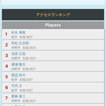
アクセスランキング
Players
外丸 東眞
1
投手 右投/右打
常松 広太郎
2
外野手 右投/右打
清原 正吾
3
内野手 右投/右打
廣瀬 隆太
4
内野手 右投/右打
渡辺 和大
5
投手 左投/左打
竹内 丈
6
投手 右投/右打
栗林 泰三
7
外野手 右投/右打