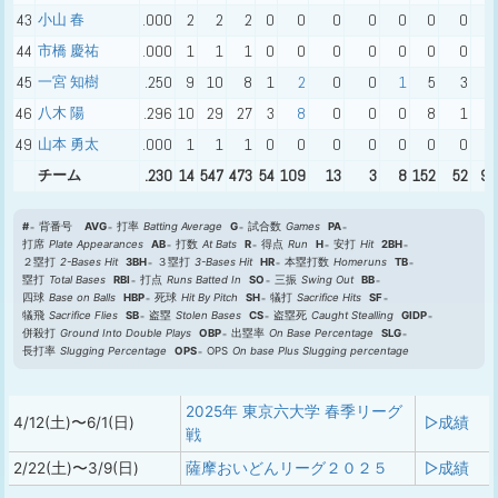
43
小山 春
.000
2
2
2
0
0
0
0
0
0
0
0
44
市橋 慶祐
.000
1
1
1
0
0
0
0
0
0
0
0
45
一宮 知樹
.250
9
10
8
1
2
0
0
1
5
3
3
46
八木 陽
.296
10
29
27
3
8
0
0
0
8
1
7
49
山本 勇太
.000
1
1
1
0
0
0
0
0
0
0
0
チーム
.230
14
547
473
54
109
13
3
8
152
52
96
#
背番号
AVG
打率
Batting Average
G
試合数
Games
PA
打席
Plate Appearances
AB
打数
At Bats
R
得点
Run
H
安打
Hit
2BH
２塁打
2-Bases Hit
3BH
３塁打
3-Bases Hit
HR
本塁打数
Homeruns
TB
塁打
Total Bases
RBI
打点
Runs Batted In
SO
三振
Swing Out
BB
四球
Base on Balls
HBP
死球
Hit By Pitch
SH
犠打
Sacrifice Hits
SF
犠飛
Sacrifice Flies
SB
盗塁
Stolen Bases
CS
盗塁死
Caught Stealling
GIDP
併殺打
Ground Into Double Plays
OBP
出塁率
On Base Percentage
SLG
長打率
Slugging Percentage
OPS
OPS
On base Plus Slugging percentage
2025年 東京六大学 春季リーグ
4/12(土)〜6/1(日)
▷成績
戦
2/22(土)〜3/9(日)
薩摩おいどんリーグ２０２５
▷成績