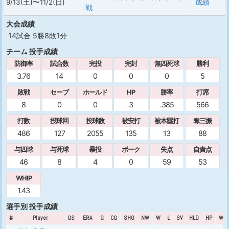
9/13(土)〜11/2(日)
成績
戦
大会成績
14試合 5勝8敗1分
チーム 投手成績
防御率
試合数
完投
完封
無四死球
勝利
3.76
14
0
0
0
5
敗戦
セーブ
ホールド
HP
勝率
打席
8
0
0
3
.385
566
打数
投球回
投球数
被安打
被本塁打
奪三振
486
127
2055
135
13
88
与四球
与死球
暴投
ボーク
失点
自責点
46
8
4
0
59
53
WHIP
1.43
選手別 投手成績
#
Player
GS
ERA
G
CG
SHO
NW
W
L
SV
HLD
HP
WPC