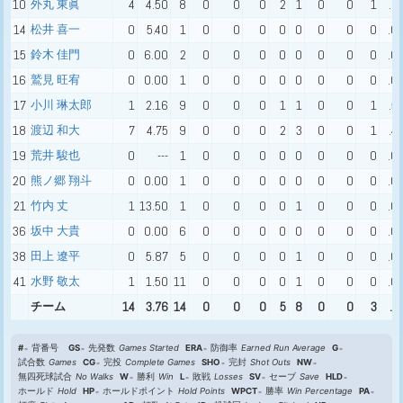
10
外丸 東眞
4
4.50
8
0
0
0
2
1
0
0
1
.6
14
松井 喜一
0
5.40
1
0
0
0
0
0
0
0
0
.0
15
鈴木 佳門
0
6.00
2
0
0
0
0
0
0
0
0
.0
16
鷲見 旺宥
0
0.00
1
0
0
0
0
0
0
0
0
.0
17
小川 琳太郎
1
2.16
9
0
0
0
1
1
0
0
1
.5
18
渡辺 和大
7
4.75
9
0
0
0
2
3
0
0
1
.4
19
荒井 駿也
0
---
1
0
0
0
0
0
0
0
0
.0
20
熊ノ郷 翔斗
0
0.00
1
0
0
0
0
0
0
0
0
.0
21
竹内 丈
1
13.50
1
0
0
0
0
1
0
0
0
.0
36
坂中 大貴
0
0.00
6
0
0
0
0
0
0
0
0
.0
38
田上 遼平
0
5.87
5
0
0
0
0
1
0
0
0
.0
41
水野 敬太
1
1.50
11
0
0
0
0
1
0
0
0
.0
チーム
14
3.76
14
0
0
0
5
8
0
0
3
.3
#
背番号
GS
先発数
Games Started
ERA
防御率
Earned Run Average
G
試合数
Games
CG
完投
Complete Games
SHO
完封
Shot Outs
NW
無四死球試合
No Walks
W
勝利
Win
L
敗戦
Losses
SV
セーブ
Save
HLD
ホールド
Hold
HP
ホールドポイント
Hold Points
WPCT
勝率
Win Percentage
PA