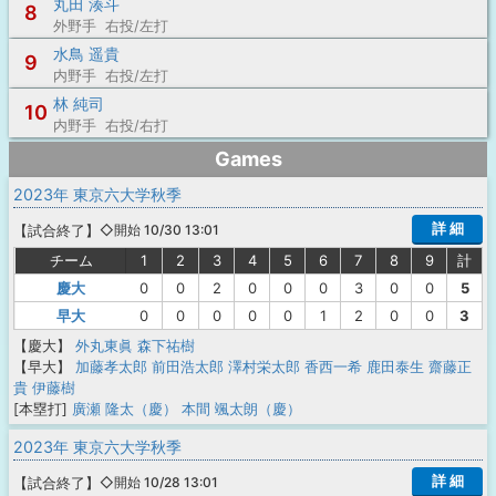
丸田 湊斗
8
外野手 右投/左打
水鳥 遥貴
9
内野手 右投/左打
林 純司
10
内野手 右投/右打
Games
2023年 東京六大学秋季
詳 細
【
試合終了
】
◇開始 10/30 13:01
チーム
1
2
3
4
5
6
7
8
9
計
慶大
0
0
2
0
0
0
3
0
0
5
早大
0
0
0
0
0
1
2
0
0
3
【慶大】
外丸東眞
森下祐樹
【早大】
加藤孝太郎
前田浩太郎
澤村栄太郎
香西一希
鹿田泰生
齋藤正
貴
伊藤樹
[本塁打]
廣瀬 隆太（慶）
本間 颯太朗（慶）
2023年 東京六大学秋季
詳 細
【
試合終了
】
◇開始 10/28 13:01