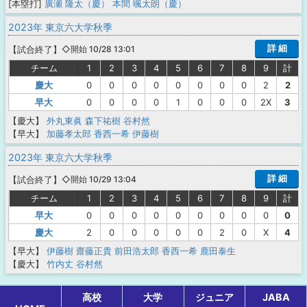
[本塁打]
廣瀬 隆太（慶）
本間 颯太朗（慶）
2023年 東京六大学秋季
詳 細
【
試合終了
】
◇開始 10/28 13:01
チーム
1
2
3
4
5
6
7
8
9
計
慶大
0
0
0
0
0
0
0
0
2
2
早大
0
0
0
0
1
0
0
0
2X
3
【慶大】
外丸東眞
森下祐樹
谷村然
【早大】
加藤孝太郎
香西一希
伊藤樹
2023年 東京六大学秋季
詳 細
【
試合終了
】
◇開始 10/29 13:04
チーム
1
2
3
4
5
6
7
8
9
計
早大
0
0
0
0
0
0
0
0
0
0
慶大
2
0
0
0
0
0
2
0
X
4
【早大】
伊藤樹
齋藤正貴
前田浩太郎
香西一希
鹿田泰生
【慶大】
竹内丈
谷村然
高校
大学
ジュニア
JABA