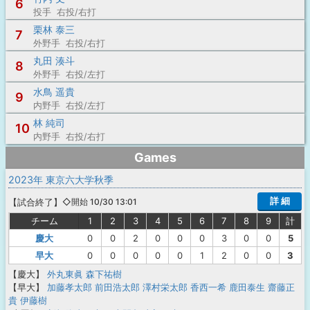
6
投手 右投/右打
栗林 泰三
7
外野手 右投/右打
丸田 湊斗
8
外野手 右投/左打
水鳥 遥貴
9
内野手 右投/左打
林 純司
10
内野手 右投/右打
Games
2023年 東京六大学秋季
詳 細
【
試合終了
】
◇開始 10/30 13:01
チーム
1
2
3
4
5
6
7
8
9
計
慶大
0
0
2
0
0
0
3
0
0
5
早大
0
0
0
0
0
1
2
0
0
3
【慶大】
外丸東眞
森下祐樹
【早大】
加藤孝太郎
前田浩太郎
澤村栄太郎
香西一希
鹿田泰生
齋藤正
貴
伊藤樹