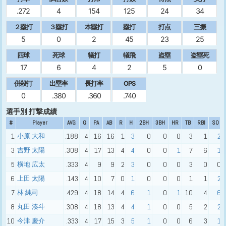
.272
4
154
125
24
34
２塁打
３塁打
本塁打
塁打
打点
三振
5
0
2
45
23
25
四球
死球
犠打
犠飛
盗塁
盗塁死
17
6
4
2
5
0
併殺打
出塁率
長打率
OPS
0
.380
.360
.740
選手別 打撃成績
#
Player
AVG
G
PA
AB
R
H
2BH
3BH
HR
TB
RBI
SO
1
小原 大和
.188
4
16
16
1
3
0
0
0
3
1
2
3
吉野 太陽
.308
4
17
13
4
4
0
0
1
7
6
1
5
横地 広太
.333
4
9
9
2
3
0
0
0
3
0
0
6
上田 太陽
.143
4
10
7
0
1
0
0
0
1
1
2
7
林 純司
.429
4
18
14
4
6
1
0
1
10
4
6
8
丸田 湊斗
.308
4
18
13
4
4
1
0
0
5
2
2
10
今津 慶介
.333
4
17
15
3
5
1
0
0
6
3
1