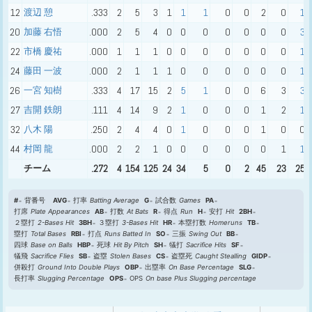
12
渡辺 憩
.333
2
5
3
1
1
1
0
0
2
0
1
20
加藤 右悟
.000
2
5
4
0
0
0
0
0
0
0
3
22
市橋 慶祐
.000
1
1
1
0
0
0
0
0
0
0
1
24
藤田 一波
.000
2
1
1
1
0
0
0
0
0
0
1
26
一宮 知樹
.333
4
17
15
2
5
1
0
0
6
3
3
27
吉開 鉄朗
.111
4
14
9
2
1
0
0
0
1
2
1
32
八木 陽
.250
2
4
4
0
1
0
0
0
1
0
0
44
村岡 龍
.000
2
2
1
0
0
0
0
0
0
1
1
チーム
.272
4
154
125
24
34
5
0
2
45
23
25
#
背番号
AVG
打率
Batting Average
G
試合数
Games
PA
打席
Plate Appearances
AB
打数
At Bats
R
得点
Run
H
安打
Hit
2BH
２塁打
2-Bases Hit
3BH
３塁打
3-Bases Hit
HR
本塁打数
Homeruns
TB
塁打
Total Bases
RBI
打点
Runs Batted In
SO
三振
Swing Out
BB
四球
Base on Balls
HBP
死球
Hit By Pitch
SH
犠打
Sacrifice Hits
SF
犠飛
Sacrifice Flies
SB
盗塁
Stolen Bases
CS
盗塁死
Caught Stealling
GIDP
併殺打
Ground Into Double Plays
OBP
出塁率
On Base Percentage
SLG
長打率
Slugging Percentage
OPS
OPS
On base Plus Slugging percentage