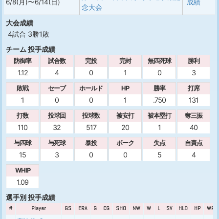
6/8(月)〜6/14(日)
成績
念大会
大会成績
4試合 3勝1敗
チーム 投手成績
防御率
試合数
完投
完封
無四死球
勝利
1.12
4
0
1
0
3
敗戦
セーブ
ホールド
HP
勝率
打席
1
0
0
1
.750
131
打数
投球回
投球数
被安打
被本塁打
奪三振
110
32
517
20
1
40
与四球
与死球
暴投
ボーク
失点
自責点
15
3
0
0
5
4
WHIP
1.09
選手別 投手成績
#
Player
GS
ERA
G
CG
SHO
NW
W
L
SV
HLD
HP
WPC