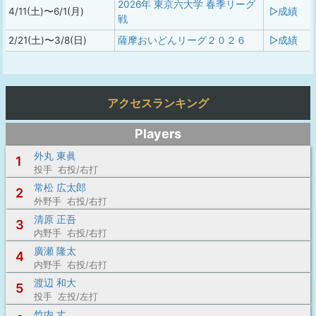
2026年 東京六大学 春季リーグ
4/11(土)〜6/1(月)
▷成績
戦
2/21(土)〜3/8(日)
薩摩おいどんリーグ２０２６
▷成績
アクセスランキング
Players
外丸 東眞
1
投手 右投/右打
常松 広太郎
2
外野手 右投/右打
清原 正吾
3
内野手 右投/右打
廣瀬 隆太
4
内野手 右投/右打
渡辺 和大
5
投手 左投/左打
竹内 丈