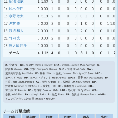
11
広池 浩成
1
1.93
3
0
0
0
0
0
0
0
0
.00
14
鈴木 佳門
0
0.00
1
0
0
0
0
0
0
0
0
.00
15
水野 敬太
1
3.18
2
0
0
0
0
1
0
0
0
.00
17
沖村 要
0
3.00
2
0
0
0
1
0
0
0
1
1.00
18
渡辺 和大
2
0.00
2
0
0
0
2
0
0
0
0
1.00
21
竹内 丈
0
0.00
2
0
0
0
0
0
0
0
0
.00
28
熊ノ郷 翔斗
0
0.00
1
0
0
0
0
0
0
0
0
.00
チーム
4
1.12
4
0
1
0
3
1
0
0
1
.75
#
背番号
GS
先発数
Games Started
ERA
防御率
Earned Run Average
G
試合数
Games
CG
完投
Complete Games
SHO
完封
Shot Outs
NW
無四死球試合
No Walks
W
勝利
Win
L
敗戦
Losses
SV
セーブ
Save
HLD
ホールド
Hold
HP
ホールドポイント
Hold Points
WPCT
勝率
Win Percentage
PA
打席
Plate Appearances
AB
打数
At Bats
IP
投球回
Innings Pitched
NP
投球数
Number of Pitches
H
被安打
Hits
HR
被本塁打
Homerun
SO
奪三振
Strikeouts
BB
与四球
Base on Balls
HBP
与死球
Hit By Pitch
WP
暴投
Wild Pitch
BK
ボーク
Balks
R
失点
Runs
ER
自責点
Earned Runs
WHIP
イニングあたりの許出塁
(Walks + Hits)/IP
チーム 打撃成績
打率
試合数
打席
打数
得点
安打