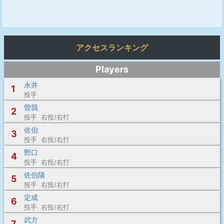
アクセスランキング
Players
永井
1
投手
曽我
2
投手 右投/右打
佐伯
3
投手 右投/右打
野口
4
投手 右投/右打
佐伯陽
5
投手 右投/右打
定成
6
投手 右投/右打
武方
7