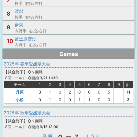
投手 右投/右打
渡部
8
投手 右投/右打
伊東
9
内野手 右投/右打
富士原智史
10
内野手 右投/右打
Games
2025年 春季愛媛県大会
【
試合終了
】
◇２回戦
◇開始 3/21 11:30
8回コールド
チーム
1
2
3
4
5
6
7
8
9
計
丹原
3
1
0
2
0
0
0
5
11
小松
0
1
0
0
1
1
0
0
3
2025年 秋季愛媛県大会
【
試合終了
】
◇２回戦
◇開始 9/15 13:00
8回コールド
丹原
ー
川之江