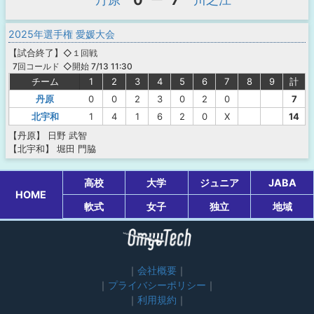
0
7
2025年選手権 愛媛大会
【
試合終了
】
◇１回戦
◇開始 7/13 11:30
7回コールド
チーム
1
2
3
4
5
6
7
8
9
計
丹原
0
0
2
3
0
2
0
7
北宇和
1
4
1
6
2
0
X
14
【丹原】
日野
武智
【北宇和】
堀田
門脇
高校
大学
ジュニア
JABA
HOME
軟式
女子
独立
地域
会社概要
プライバシーポリシー
利用規約