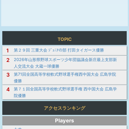
TOPIC
1
第２９回 三重大会 ｼﾞｭﾆｱの部 打田タイガース優勝
2
2026年山形県野球スポーツ少年団協議会新庄最上支部新
人交流大会 大蔵一球優勝
3
第71回全国高等学校軟式野球選手権西中国大会 広島学院
優勝
4
第７１回全国高等学校軟式野球選手権 西中国大会 広島学
院優勝
アクセスランキング
Players