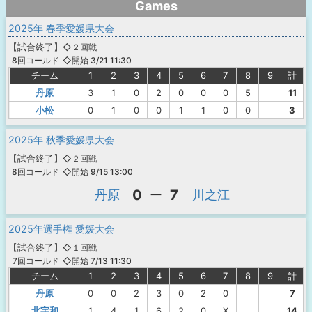
Games
2025年 春季愛媛県大会
【
試合終了
】
◇２回戦
◇開始 3/21 11:30
8回コールド
チーム
1
2
3
4
5
6
7
8
9
計
丹原
3
1
0
2
0
0
0
5
11
小松
0
1
0
0
1
1
0
0
3
2025年 秋季愛媛県大会
【
試合終了
】
◇２回戦
◇開始 9/15 13:00
8回コールド
0
7
丹原
ー
川之江
2025年選手権 愛媛大会
【
試合終了
】
◇１回戦
◇開始 7/13 11:30
7回コールド
チーム
1
2
3
4
5
6
7
8
9
計
丹原
0
0
2
3
0
2
0
7
北宇和
1
4
1
6
2
0
X
14