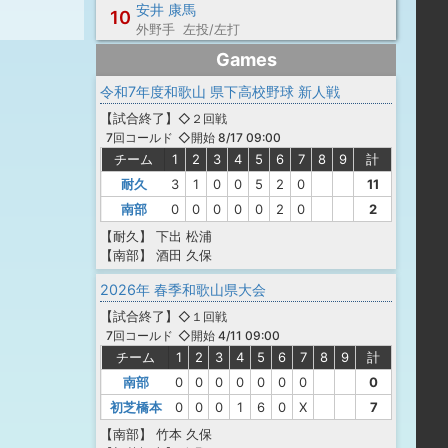
安井 康馬
10
外野手 左投/左打
Games
令和7年度和歌山 県下高校野球 新人戦
【
試合終了
】
◇２回戦
◇開始 8/17 09:00
7回コールド
チーム
1
2
3
4
5
6
7
8
9
計
耐久
3
1
0
0
5
2
0
11
南部
0
0
0
0
0
2
0
2
【耐久】
下出
松浦
【南部】
酒田
久保
2026年 春季和歌山県大会
【
試合終了
】
◇１回戦
◇開始 4/11 09:00
7回コールド
チーム
1
2
3
4
5
6
7
8
9
計
南部
0
0
0
0
0
0
0
0
初芝橋本
0
0
0
1
6
0
X
7
【南部】
竹本
久保