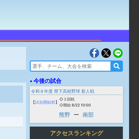
• 今後の試合
令和８年度 県下高校野球 新人戦
◇２回戦
【
試合開始前
】
◇開始 8/22 10:00
熊野
ー
南部
アクセスランキング