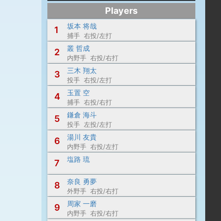
Players
坂本 将哉
1
捕手 右投/左打
叢 哲成
2
内野手 右投/右打
三木 翔太
3
投手 右投/左打
玉置 空
4
捕手 右投/右打
鎌倉 海斗
5
投手 左投/左打
湯川 友貴
6
内野手 右投/左打
塩路 琉
7
奈良 勇夢
8
外野手 右投/右打
周家 一磨
9
内野手 右投/右打