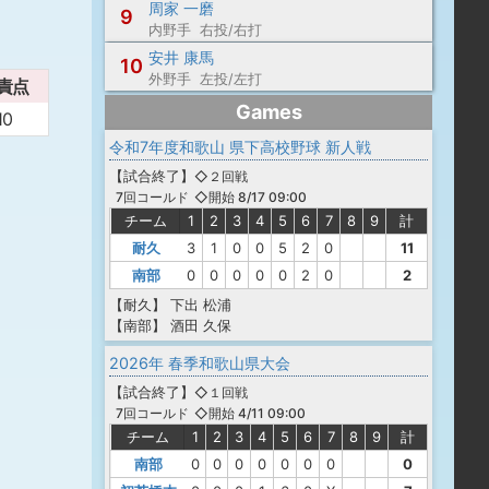
周家 一磨
9
内野手 右投/右打
安井 康馬
10
外野手 左投/左打
責点
Games
10
令和7年度和歌山 県下高校野球 新人戦
【
試合終了
】
◇２回戦
◇開始 8/17 09:00
7回コールド
チーム
1
2
3
4
5
6
7
8
9
計
耐久
3
1
0
0
5
2
0
11
南部
0
0
0
0
0
2
0
2
【耐久】
下出
松浦
【南部】
酒田
久保
2026年 春季和歌山県大会
【
試合終了
】
◇１回戦
◇開始 4/11 09:00
7回コールド
チーム
1
2
3
4
5
6
7
8
9
計
南部
0
0
0
0
0
0
0
0