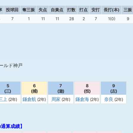
率
投球回
奪三振
失点
自責点
打数
打点
安打
長打(本)
三振
5
7
1
11
11
28
2
7
1(0)
9
ィールド神戸
5
6
7
8
9
(三)
(捕)
(遊)
(投)
(左)
三上
鎌倉航
周家
鎌倉海
奈良
(2年)
(2年)
(2年)
(2年)
(2年)
の通算成績】