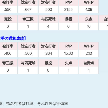
被打率
対左打者
対右打者
P/IP
WHIP
.550
.667
.500
21.55
4.09
完投
奪三振
与四死球
暴投
失点
自
0
1
4
0
10
投手の通算成績】
被打率
対左打者
対右打者
P/IP
WHIP
.400
.500
.364
15.60
2.10
奪三振
与四死球
暴投
失点
自責点
0
1
0
1
1
率、指名打者は打率、それ以外は守備率