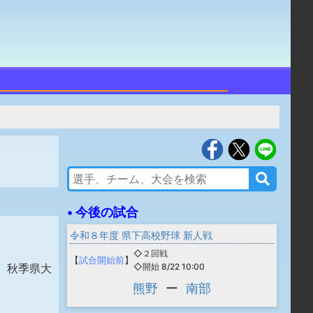
• 今後の試合
令和８年度 県下高校野球 新人戦
◇２回戦
【
試合開始前
】
◇開始 8/22 10:00
、秋季県大
熊野
ー
南部