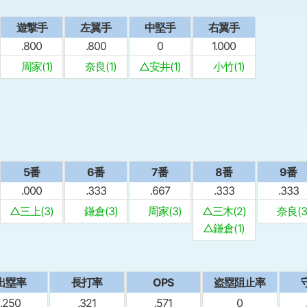
遊撃手
左翼手
中堅手
右翼手
.800
.800
0
1.000
周家(1)
奈良(1)
△安井(1)
小竹(1)
5番
6番
7番
8番
9番
.000
.333
.667
.333
.333
△三上(3)
鎌倉(3)
周家(3)
△三木(2)
奈良(3
△鎌倉(1)
出塁率
⻑打率
OPS
盗塁阻止率
.250
.321
.571
0