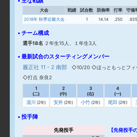
• 主な戦績
大会
戦績
試合数
防御率
打率
守備
2018年 秋季近畿大会
1
14.14
.250
.93
• チーム構成
選手18名
２年生15人、１年生3人
• 最新試合のスターティングメンバー
履正社 11 - 2 南部
◇10/20 ◇ほっともっとフ
◇打点 奈良2
1
2
3
4
(二)
(中)
(右)
(一)
湯川
安井
小竹
尾田
(2年)
(2年)
(2年)
(2年)
• 投手陣
先発投手
【先発投手