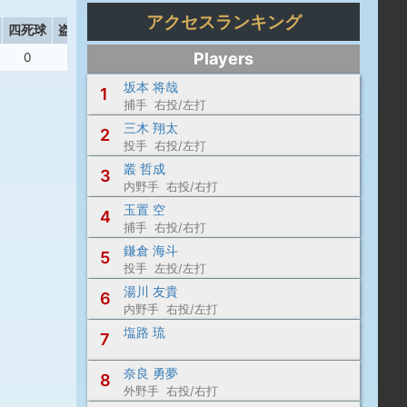
アクセスランキング
四死球
盗塁
失策
Players
0
0
2
坂本 将哉
1
捕手 右投/左打
三木 翔太
2
投手 右投/左打
叢 哲成
3
内野手 右投/右打
玉置 空
4
捕手 右投/右打
鎌倉 海斗
5
投手 左投/左打
湯川 友貴
6
内野手 右投/左打
塩路 琉
7
奈良 勇夢
8
外野手 右投/右打