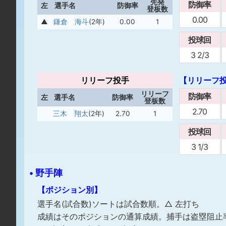
先発
防御率
左
選手名
防御率
登板数
0.00
▲
鎌倉 海斗
(2年)
0.00
1
投球回
3 2/3
リリーフ投手
【リリーフ
リリーフ
防御率
左
選手名
防御率
登板数
2.70
三木 翔太
(2年)
2.70
1
投球回
3 1/3
• 野手陣
【ポジション別】
選手名(試合数)ソートは試合数順。△ 左打ち
成績はそのポジションの通算成績。捕手は盗塁阻止