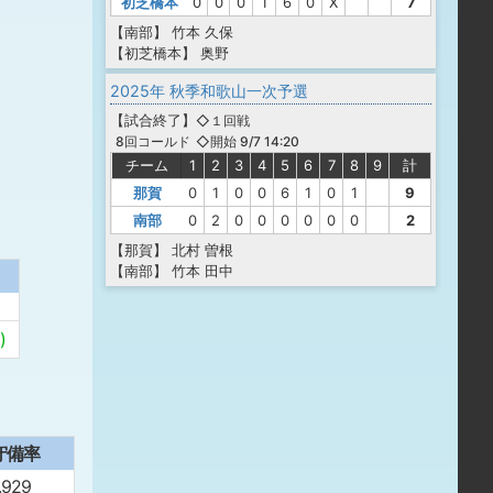
初芝橋本
0
0
0
1
6
0
X
7
【南部】
竹本
久保
【初芝橋本】
奥野
2025年 秋季和歌山一次予選
【
試合終了
】
◇１回戦
◇開始 9/7 14:20
8回コールド
チーム
1
2
3
4
5
6
7
8
9
計
那賀
0
1
0
0
6
1
0
1
9
南部
0
2
0
0
0
0
0
0
2
【那賀】
北村
曽根
【南部】
竹本
田中
)
守備率
.929