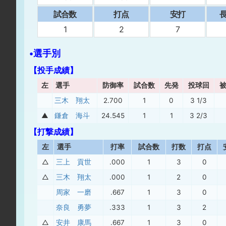
試合数
打点
安打
⻑
1
2
7
•選手別
【投手成績】
左
選手
防御率
試合数
先発
投球回
三木 翔太
2.700
1
0
3 1/3
▲
鎌倉 海斗
24.545
1
1
3 2/3
【打撃成績】
左
選手
打率
試合数
打数
打点
△
三上 貢世
.000
1
3
0
△
三木 翔太
.000
1
2
0
周家 一磨
.667
1
3
0
奈良 勇夢
.333
1
3
2
△
安井 康馬
.667
1
3
0