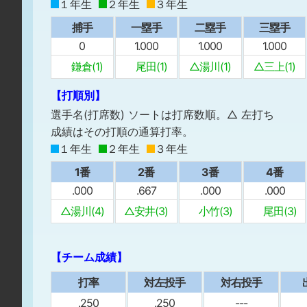
１年生
２年生
３年生
捕手
一塁手
二塁手
三塁手
0
1.000
1.000
1.000
鎌倉(1)
尾田(1)
△湯川(1)
△三上(1)
【打順別】
選手名(打席数) ソートは打席数順。△ 左打ち
成績はその打順の通算打率。
１年生
２年生
３年生
1番
2番
3番
4番
.000
.667
.000
.000
△湯川(4)
△安井(3)
小竹(3)
尾田(3)
【チーム成績】
打率
対左投手
対右投手
.250
.250
---