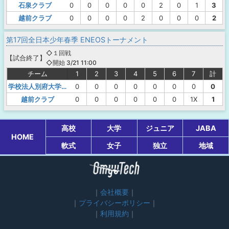
石泉クラブ
0
0
0
0
0
2
0
1
3
越前クラブ
0
0
0
0
2
0
0
0
2
第17回全日本少年春季 ENEOSトーナメント
◇１回戦
【
試合終了
】
◇開始 3/21 11:00
チーム
1
2
3
4
5
6
7
計
学校法人別府大学明豊中
0
0
0
0
0
0
0
0
越前クラブ
0
0
0
0
0
0
1X
1
高校
大学
ジュニア
JABA
HOME
軟式
女子
独立
地域
会社概要
プライバシーポリシー
利用規約