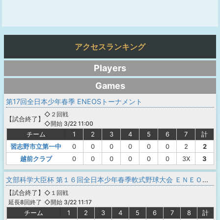
アクセスランキング
Players
Games
第17回全日本少年春季 ENEOSトーナメント
◇２回戦
【
試合終了
】
◇開始 3/22 11:00
チーム
1
2
3
4
5
6
7
計
習志野市立第一中
0
0
0
0
0
0
2
2
越前クラブ
0
0
0
0
0
0
3X
3
文部科学大臣杯 第１６回全日本少年春季軟式野球大会 ＥＮＥＯＳトーナメント
【
試合終了
】
◇１回戦
◇開始 3/22 11:17
延長8回終了
チーム
1
2
3
4
5
6
7
8
計