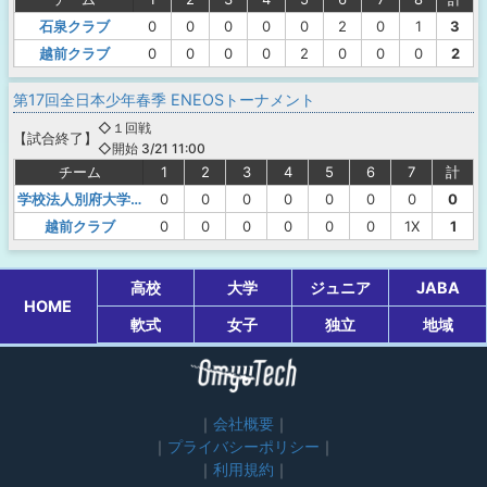
石泉クラブ
0
0
0
0
0
2
0
1
3
越前クラブ
0
0
0
0
2
0
0
0
2
第17回全日本少年春季 ENEOSトーナメント
◇１回戦
【
試合終了
】
◇開始 3/21 11:00
チーム
1
2
3
4
5
6
7
計
学校法人別府大学明豊中
0
0
0
0
0
0
0
0
越前クラブ
0
0
0
0
0
0
1X
1
高校
大学
ジュニア
JABA
HOME
軟式
女子
独立
地域
会社概要
プライバシーポリシー
利用規約