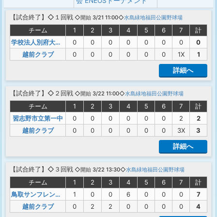
会 ENEOSトーナメント
【
試合終了
】◇１回戦
◇開始 3/21 11:00◇
水島緑地福田公園野球場
チーム
1
2
3
4
5
6
7
計
学校法人別府大学明豊中
0
0
0
0
0
0
0
0
越前クラブ
0
0
0
0
0
0
1X
1
詳細へ
【
試合終了
】◇２回戦
◇開始 3/22 11:00◇
水島緑地福田公園野球場
チーム
1
2
3
4
5
6
7
計
習志野市立第一中
0
0
0
0
0
0
2
2
越前クラブ
0
0
0
0
0
0
3X
3
詳細へ
【
試合終了
】◇３回戦
◇開始 3/22 13:30◇
水島緑地福田公園野球場
チーム
1
2
3
4
5
6
7
計
鳥取サンフレンジャ－ズ
1
0
0
6
0
0
0
7
越前クラブ
0
2
2
0
0
0
0
4