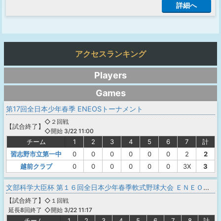
詳細へ
アクセスランキング
Players
Games
第17回全日本少年春季 ENEOSトーナメント
◇２回戦
【
試合終了
】
◇開始 3/22 11:00
チーム
1
2
3
4
5
6
7
計
習志野市立第一中
0
0
0
0
0
0
2
2
越前クラブ
0
0
0
0
0
0
3X
3
文部科学大臣杯 第１６回全日本少年春季軟式野球大会 ＥＮＥＯＳトーナメント
【
試合終了
】
◇１回戦
◇開始 3/22 11:17
延長8回終了
チーム
1
2
3
4
5
6
7
8
計