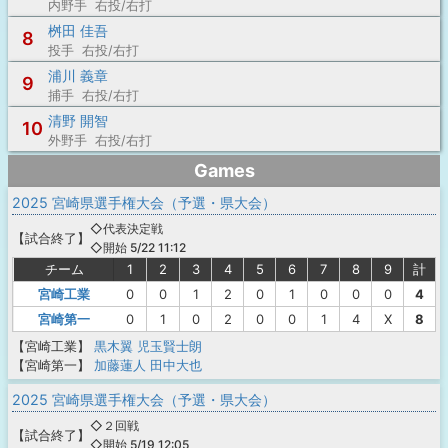
内野手 右投/右打
桝田 佳吾
8
投手 右投/右打
浦川 義章
9
捕手 右投/右打
清野 開智
10
外野手 右投/右打
Games
2025 宮崎県選手権大会（予選・県大会）
◇代表決定戦
【
試合終了
】
◇開始 5/22 11:12
チーム
1
2
3
4
5
6
7
8
9
計
宮崎工業
0
0
1
2
0
1
0
0
0
4
宮崎第一
0
1
0
2
0
0
1
4
X
8
【宮崎工業】
黒木翼
児玉賢士朗
【宮崎第一】
加藤蓮人
田中大也
2025 宮崎県選手権大会（予選・県大会）
◇２回戦
【
試合終了
】
◇開始 5/19 12:05