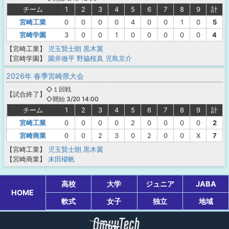
チーム
1
2
3
4
5
6
7
8
9
計
宮崎工業
0
0
0
0
4
0
0
1
0
5
宮崎学園
3
0
0
1
0
0
0
0
0
4
【宮崎工業】
児玉賢士朗
黒木翼
【宮崎学園】
園井徹平
野脇桜真
児島京介
2026年 春季宮崎県大会
◇１回戦
【
試合終了
】
◇開始 3/20 14:00
チーム
1
2
3
4
5
6
7
8
9
計
宮崎工業
0
0
0
0
2
0
0
0
0
2
宮崎商業
0
0
2
3
0
2
0
0
X
7
【宮崎工業】
児玉賢士朗
黒木翼
【宮崎商業】
末田櫂帆
高校
大学
ジュニア
JABA
HOME
軟式
女子
独立
地域