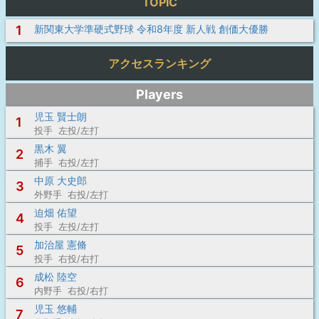
TOPIC
1
新関東大学準硬式野球 令和8年度 新人戦 創価大優勝
アクセスランキング
Players
児玉 賢士朗
1
投手 左投/左打
黒木 翼
2
捕手 右投/左打
中原 大史郎
3
外野手 右投/左打
迫畑 佑望
4
投手 左投/左打
加治屋 憲脩
5
投手 右投/右打
成松 陸空
6
内野手 右投/右打
児玉 悠輔
7