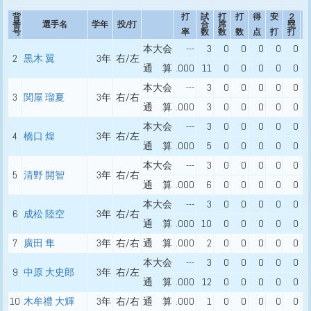
背
打
試
打
打
得
安
２
番
選手名
学年
投/打
合
席
塁
号
率
数
数
数
点
打
打
本大会
---
3
0
0
0
0
0
2
黒木 翼
3年
右/左
通 算
.000
11
0
0
0
0
0
本大会
---
3
0
0
0
0
0
3
関屋 瑠夏
3年
右/右
通 算
.000
3
0
0
0
0
0
本大会
---
3
0
0
0
0
0
4
橋口 煌
3年
右/左
通 算
.000
5
0
0
0
0
0
本大会
---
3
0
0
0
0
0
5
清野 開智
3年
右/右
通 算
.000
6
0
0
0
0
0
本大会
---
3
0
0
0
0
0
6
成松 陸空
3年
右/右
通 算
.000
10
0
0
0
0
0
7
廣田 隼
3年
右/右
通 算
.000
2
0
0
0
0
0
本大会
---
3
0
0
0
0
0
9
中原 大史郎
3年
右/左
通 算
.000
12
0
0
0
0
0
10
木牟禮 大輝
3年
右/右
通 算
.000
1
0
0
0
0
0