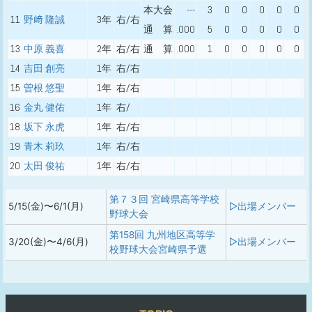
本大会
---
3
0
0
0
0
0
11
野﨑 隆誠
3年
右/右
通 算
.000
5
0
0
0
0
0
13
中原 義喜
2年
右/右
通 算
.000
1
0
0
0
0
0
14
吉田 創亮
1年
右/右
15
曽根 悠聖
1年
右/右
16
金丸 健佑
1年
右/
18
坂下 永虎
1年
右/右
19
青木 莉玖
1年
右/右
20
太田 俊祐
1年
右/右
第７３回 宮崎県高等学校
5/15(金)〜6/1(月)
▷出場メンバー
野球大会
第158回 九州地区高等学
3/20(金)〜4/6(月)
▷出場メンバー
校野球大会宮崎県予選