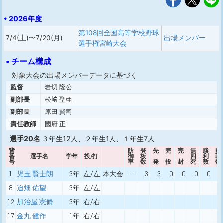
• 2026年度
第108回全国高等学校野球
7/4(土)〜7/20(月)
出場メンバー
選手権宮崎大会
• チーム構成
対象大会の出場メンバーデータに基づく
監督
岩切 隆公
副部長
松﨑 聖亜
副部長
原田 賢司
責任教師
國府 正
選手20名
３年生12人、２年生1人、１年生7人
背
防
登
先
完
完
無
勝
敗
番
選手名
学年
投/打
御
板
四
利
戦
号
率
数
発
投
封
死
数
数
1
児玉 賢士朗
3年
左/左
本大会
---
3
3
0
0
0
0
0
8
迫畑 佑望
3年
左/左
12
加治屋 憲脩
3年
右/右
17
金丸 健作
1年
右/右