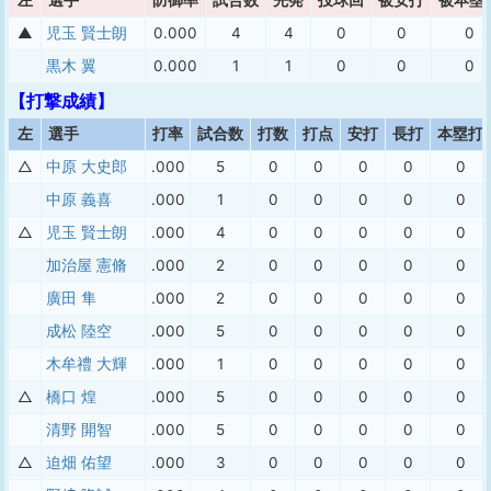
左
選手
防御率
試合数
先発
投球回
被安打
被本塁
▲
児玉 賢士朗
0.000
4
4
0
0
0
黒木 翼
0.000
1
1
0
0
0
【打撃成績】
左
選手
打率
試合数
打数
打点
安打
長打
本塁打
△
中原 大史郎
.000
5
0
0
0
0
0
中原 義喜
.000
1
0
0
0
0
0
△
児玉 賢士朗
.000
4
0
0
0
0
0
加治屋 憲脩
.000
2
0
0
0
0
0
廣田 隼
.000
2
0
0
0
0
0
成松 陸空
.000
5
0
0
0
0
0
木牟禮 大輝
.000
1
0
0
0
0
0
△
橋口 煌
.000
5
0
0
0
0
0
清野 開智
.000
5
0
0
0
0
0
△
迫畑 佑望
.000
3
0
0
0
0
0