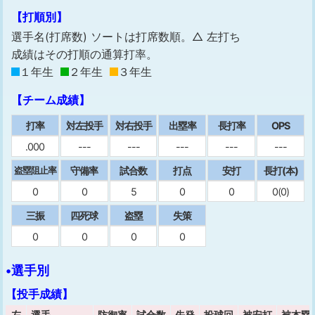
【打順別】
選手名(打席数) ソートは打席数順。△ 左打ち
成績はその打順の通算打率。
１年生
２年生
３年生
【チーム成績】
打率
対左投手
対右投手
出塁率
⻑打率
OPS
.000
---
---
---
---
---
守備率
試合数
打点
安打
⻑打(本)
盗塁阻止率
0
0
5
0
0
0(0)
三振
四死球
盗塁
失策
0
0
0
0
•選手別
【投手成績】