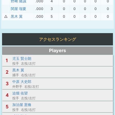
野﨑 隆誠
.000
4
0
0
0
0
0
関屋 瑠夏
.000
3
0
0
0
0
0
△
黒木 翼
.000
5
0
0
0
0
0
アクセスランキング
Players
児玉 賢士朗
1
投手 左投/左打
黒木 翼
2
捕手 右投/左打
中原 大史郎
3
外野手 右投/左打
迫畑 佑望
4
投手 左投/左打
加治屋 憲脩
5
投手 右投/右打