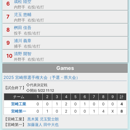
成松 陸空
6
内野手 右投/右打
児玉 悠輔
7
内野手 右投/右打
桝田 佳吾
8
投手 右投/右打
浦川 義章
9
捕手 右投/右打
清野 開智
10
外野手 右投/右打
Games
2025 宮崎県選手権大会（予選・県大会）
◇代表決定戦
【
試合終了
】
◇開始 5/22 11:12
チーム
1
2
3
4
5
6
7
8
9
計
宮崎工業
0
0
1
2
0
1
0
0
0
4
宮崎第一
0
1
0
2
0
0
1
4
X
8
【宮崎工業】
黒木翼
児玉賢士朗
【宮崎第一】
加藤蓮人
田中大也