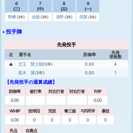
6
7
8
9
(三)
(中)
(左)
(一)
野﨑
迫畑
清野
関屋
(3年)
(3年)
(3年)
(3年)
• 投手陣
先発投手
先発
左
選手名
防御率
登板数
▲
児玉 賢士朗
(3年)
0.00
4
黒木 翼
(3年)
0.00
1
【先発投手の通算成績】
防御率
被打率
対左打者
対右打者
P/IP
0.00
0.00
WHIP
投球回
完投
奪三振
暴投
与四死球
0.00
0
0
0
0
0
失点
自責点