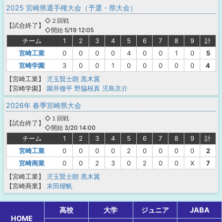
2025 宮崎県選手権大会（予選・県大会）
◇２回戦
【
試合終了
】
◇開始 5/19 12:05
チーム
1
2
3
4
5
6
7
8
9
計
宮崎工業
0
0
0
0
4
0
0
1
0
5
宮崎学園
3
0
0
1
0
0
0
0
0
4
【宮崎工業】
児玉賢士朗
黒木翼
【宮崎学園】
園井徹平
野脇桜真
児島京介
2026年 春季宮崎県大会
◇１回戦
【
試合終了
】
◇開始 3/20 14:00
チーム
1
2
3
4
5
6
7
8
9
計
宮崎工業
0
0
0
0
2
0
0
0
0
2
宮崎商業
0
0
2
3
0
2
0
0
X
7
【宮崎工業】
児玉賢士朗
黒木翼
【宮崎商業】
末田櫂帆
高校
大学
ジュニア
JABA
HOME