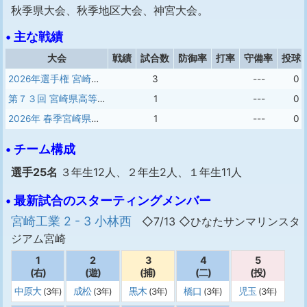
秋季県大会、秋季地区大会、神宮大会。
• 主な戦績
大会
戦績
試合数
防御率
打率
守備率
投球
2026年選手権 宮崎大会
3
---
0
第７３回 宮崎県高等学校野球大会
1
---
0
2026年 春季宮崎県大会
1
---
0
• チーム構成
選手25名
３年生12人、２年生2人、１年生11人
• 最新試合のスターティングメンバー
宮崎工業 2 - 3 小林西
◇7/13 ◇ひなたサンマリンスタ
ジアム宮崎
1
2
3
4
5
(右)
(遊)
(捕)
(二)
(投)
中原大
成松
黒木
橋口
児玉
(3年)
(3年)
(3年)
(3年)
(3年)