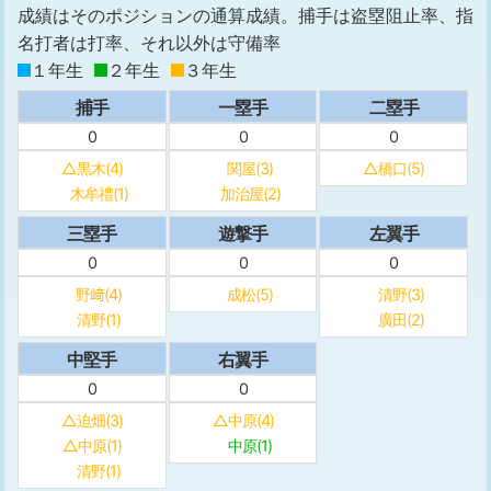
成績はそのポジションの通算成績。捕手は盗塁阻止率、指
名打者は打率、それ以外は守備率
１年生
２年生
３年生
捕手
一塁手
二塁手
0
0
0
△黒木(4)
関屋(3)
△橋口(5)
木牟禮(1)
加治屋(2)
三塁手
遊撃手
左翼手
0
0
0
野﨑(4)
成松(5)
清野(3)
清野(1)
廣田(2)
中堅手
右翼手
0
0
△迫畑(3)
△中原(4)
△中原(1)
中原(1)
清野(1)