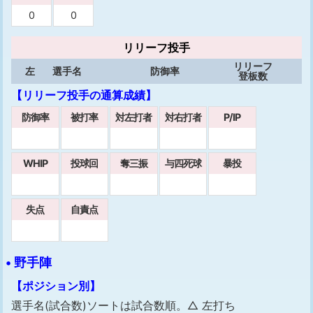
0
0
リリーフ投手
リリーフ
左
選手名
防御率
登板数
【リリーフ投手の通算成績】
防御率
被打率
対左打者
対右打者
P/IP
WHIP
投球回
奪三振
与四死球
暴投
失点
自責点
• 野手陣
【ポジション別】
選手名(試合数)ソートは試合数順。△ 左打ち