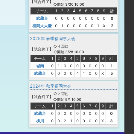
【
試合終了
】
◇開始 3/30 10:00
チーム
1
2
3
4
5
6
7
8
9
計
武蔵台
0
0
0
0
0
0
0
0
0
0
福岡大大濠
0
1
0
0
0
0
0
1
X
2
2025年 春季福岡県大会
◇４回戦
【
試合終了
】
◇開始 3/28 10:00
チーム
1
2
3
4
5
6
7
8
9
計
城南
0
1
0
0
0
0
0
0
0
1
武蔵台
0
0
0
0
4
1
0
0
X
5
2024年 秋季福岡大会
◇２回戦
【
試合終了
】
◇開始 9/1 10:00
チーム
1
2
3
4
5
6
7
8
9
計
武蔵台
0
0
0
0
0
0
0
0
0
0
柳川
0
0
2
1
0
0
0
0
X
3