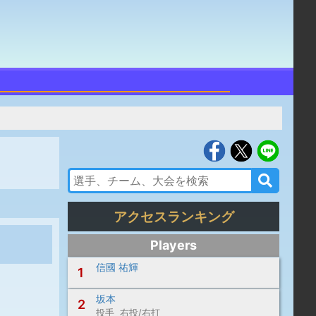
アクセスランキング
Players
信國 祐輝
1
坂本
2
投手 右投/右打