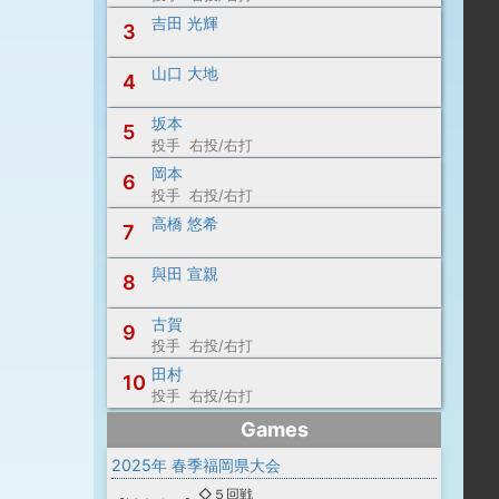
吉田 光輝
3
山口 大地
4
坂本
5
投手 右投/右打
岡本
6
投手 右投/右打
高橋 悠希
7
與田 宣親
8
古賀
9
投手 右投/右打
田村
10
投手 右投/右打
Games
2025年 春季福岡県大会
◇５回戦