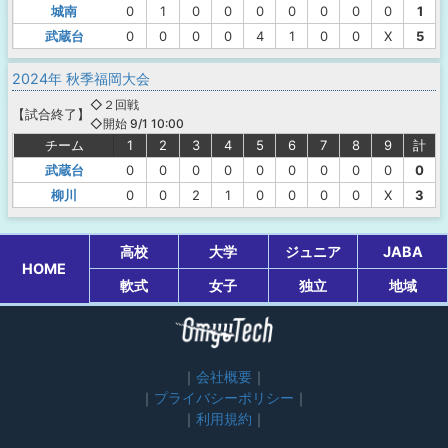
城南
0
1
0
0
0
0
0
0
0
1
武蔵台
0
0
0
0
4
1
0
0
X
5
2024年 秋季福岡大会
◇２回戦
【
試合終了
】
◇開始 9/1 10:00
チーム
1
2
3
4
5
6
7
8
9
計
武蔵台
0
0
0
0
0
0
0
0
0
0
柳川
0
0
2
1
0
0
0
0
X
3
高校
大学
ジュニア
JABA
HOME
軟式
女子
独立
地域
会社概要
プライバシーポリシー
利用規約