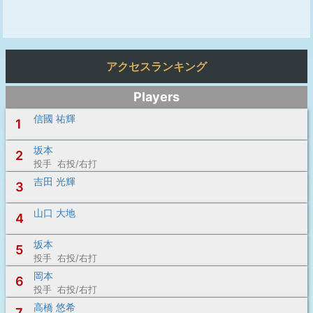
アクセスランキング
Players
信國 祐輝
1
坂本
2
投手 右投/右打
吉田 光輝
3
山口 大地
4
坂本
5
投手 右投/右打
岡本
6
投手 右投/右打
高橋 悠希
7