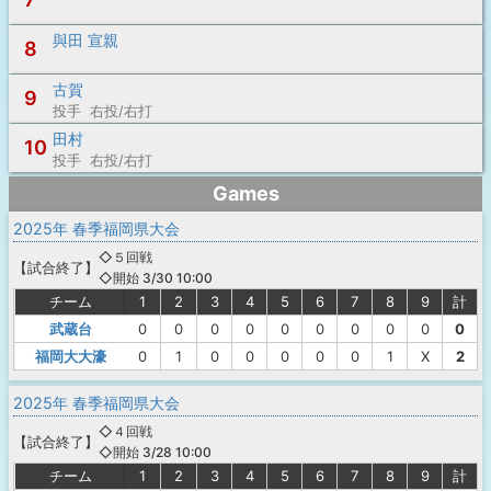
與田 宣親
8
古賀
9
投手 右投/右打
田村
10
投手 右投/右打
Games
2025年 春季福岡県大会
◇５回戦
【
試合終了
】
◇開始 3/30 10:00
チーム
1
2
3
4
5
6
7
8
9
計
武蔵台
0
0
0
0
0
0
0
0
0
0
福岡大大濠
0
1
0
0
0
0
0
1
X
2
2025年 春季福岡県大会
◇４回戦
【
試合終了
】
◇開始 3/28 10:00
チーム
1
2
3
4
5
6
7
8
9
計