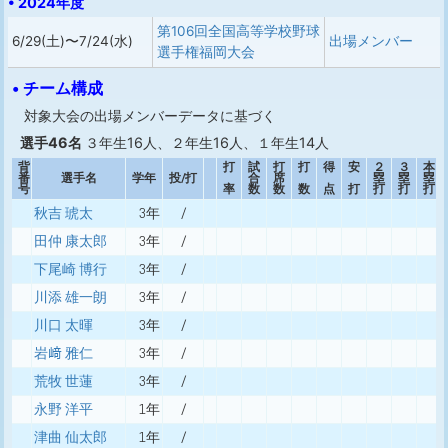
• 2024年度
第106回全国高等学校野球
6/29(土)〜7/24(水)
出場メンバー
選手権福岡大会
• チーム構成
対象大会の出場メンバーデータに基づく
選手46名
３年生16人、２年生16人、１年生14人
背
打
試
打
打
得
安
２
３
本
番
選手名
学年
投/打
合
席
塁
塁
塁
号
率
数
数
数
点
打
打
打
打
秋吉 琥太
3年
/
田仲 康太郎
3年
/
下尾崎 博行
3年
/
川添 雄一朗
3年
/
川口 太暉
3年
/
岩﨑 雅仁
3年
/
荒牧 世蓮
3年
/
永野 洋平
1年
/
津曲 仙太郎
1年
/