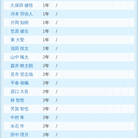
久保田 健悟
1年
/
河本 羽弥人
1年
/
片岡 知樹
1年
/
笠原 健生
1年
/
東 大聖
1年
/
浅田 煌太
1年
/
山中 颯太
2年
/
森井 瞭太朗
2年
/
見市 登志哉
2年
/
平春 偉楓
2年
/
原口 大良
2年
/
林 智悠
2年
/
芳賀 智也
2年
/
中村 隼
2年
/
永石 学
2年
/
田中 理月
2年
/