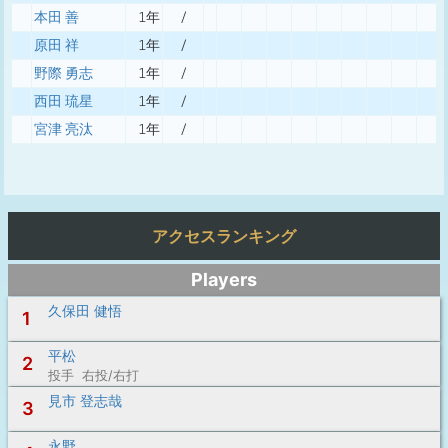
本田 善
1年
/
原田 祥
1年
/
野際 勇志
1年
/
西田 琉星
1年
/
宮津 亮汰
1年
/
アクセスランキング
Players
久保田 健悟
1
平松
2
投手 右投/右打
見市 登志哉
3
永野