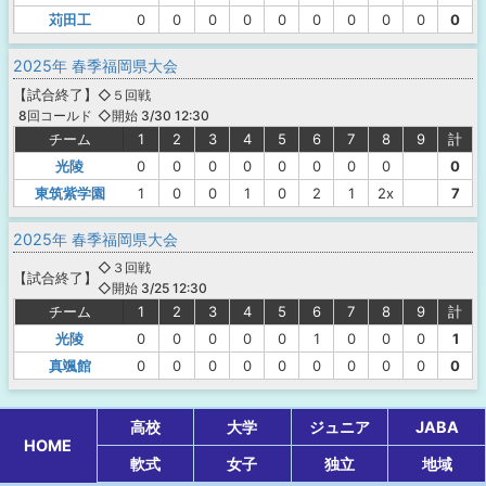
苅田工
0
0
0
0
0
0
0
0
0
0
2025年 春季福岡県大会
【
試合終了
】
◇５回戦
◇開始 3/30 12:30
8回コールド
チーム
1
2
3
4
5
6
7
8
9
計
光陵
0
0
0
0
0
0
0
0
0
東筑紫学園
1
0
0
1
0
2
1
2x
7
2025年 春季福岡県大会
◇３回戦
【
試合終了
】
◇開始 3/25 12:30
チーム
1
2
3
4
5
6
7
8
9
計
光陵
0
0
0
0
0
1
0
0
0
1
真颯館
0
0
0
0
0
0
0
0
0
0
高校
大学
ジュニア
JABA
HOME
軟式
女子
独立
地域