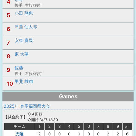
4
投手 右投/右打
小田 翔也
5
津曲 仙太郎
6
安東 慶晟
7
東 大聖
8
佐藤
9
投手 右投/右打
甲斐 雄翔
10
Games
2025年 春季福岡県大会
◇４回戦
【
試合終了
】
◇開始 3/27 12:30
チーム
1
2
3
4
5
6
7
8
9
計
光陵
2
0
0
0
0
0
0
2
2
6