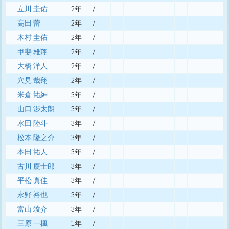
立川 圭佑
2年
/
高田 蕾
2年
/
木村 圭佑
2年
/
甲斐 雄翔
2年
/
大橋 洋人
2年
/
穴見 哉翔
2年
/
米倉 祐紳
3年
/
山口 渉太朗
3年
/
水田 陸斗
3年
/
松本 隆之介
3年
/
本田 祐人
3年
/
古川 慶士郎
3年
/
平松 真佳
3年
/
永野 裕也
3年
/
富山 竣介
3年
/
三原 一楓
1年
/