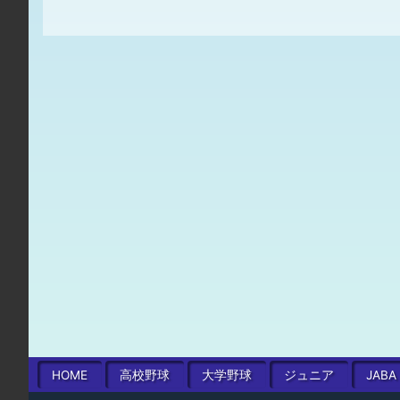
HOME
高校
野球
大学
野球
ジュニア
JABA