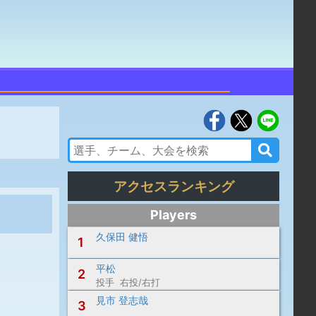
アクセスランキング
Players
久保田 健悟
1
平松
2
投手 右投/右打
見市 登志哉
3