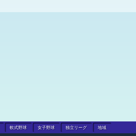
軟式
野球
女子
野球
独立
リーグ
地域