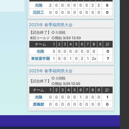
光陵
2
0
0
0
0
0
0
2
2
6
苅田工
0
0
0
0
0
0
0
0
0
0
2025年 春季福岡県大会
【
試合終了
】
◇５回戦
◇開始 3/30 12:30
8回コールド
チーム
1
2
3
4
5
6
7
8
9
計
光陵
0
0
0
0
0
0
0
0
0
東筑紫学園
1
0
0
1
0
2
1
2x
7
2025年 春季福岡県大会
◇３回戦
【
試合終了
】
◇開始 3/25 12:30
チーム
1
2
3
4
5
6
7
8
9
計
光陵
0
0
0
0
0
1
0
0
0
1
真颯館
0
0
0
0
0
0
0
0
0
0