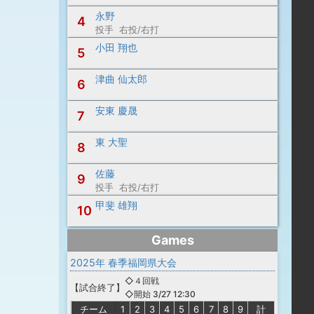
永野
4
投手 右投/右打
小田 翔也
5
津曲 仙太郎
6
安東 慶晟
7
東 大聖
8
佐藤
9
投手 右投/右打
甲斐 雄翔
10
Games
2025年 春季福岡県大会
◇４回戦
【
試合終了
】
◇開始 3/27 12:30
チーム
1
2
3
4
5
6
7
8
9
計