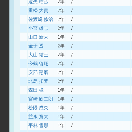
遠矢 瑠己
2年
/
重松 大貴
2年
/
佐渡嶋 修治
2年
/
小宮 雄志
2年
/
山口 新太
1年
/
金子 透
2年
/
大山 結士
2年
/
今鶴 啓翔
2年
/
安部 翔磨
2年
/
北島 拓夢
2年
/
森田 樟
1年
/
宮崎 欣二朗
1年
/
松隈 成央
1年
/
益永 寛太
1年
/
平林 雪那
1年
/