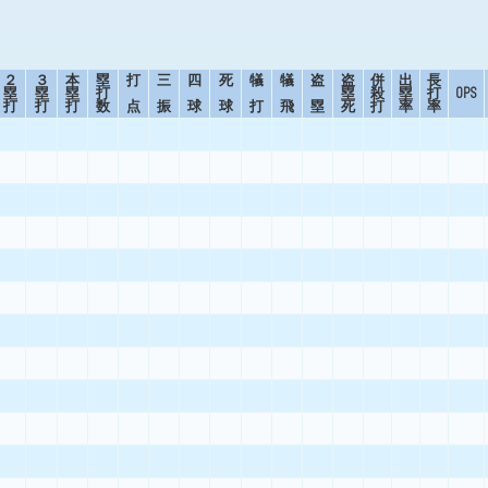
２
３
本
塁
打
三
四
死
犠
犠
盗
盗
併
出
長
塁
塁
塁
打
塁
殺
塁
打
OPS
打
打
打
数
点
振
球
球
打
飛
塁
死
打
率
率