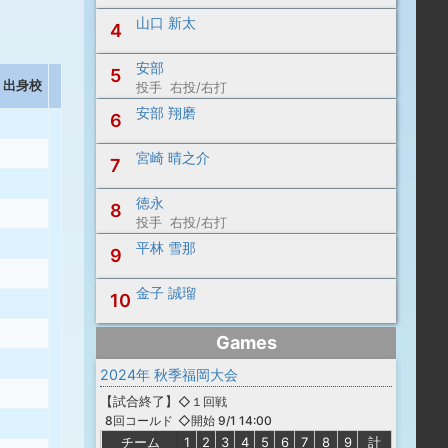
山口 新太
4
安部
5
出身校
投手 右投/右打
安部 翔磨
6
宮崎 晴之介
7
徳永
8
投手 右投/右打
平林 雪那
9
金子 誠瑠
10
Games
2024年 秋季福岡大会
【
試合終了
】
◇１回戦
◇開始 9/1 14:00
8回コールド
チーム
1
2
3
4
5
6
7
8
9
計