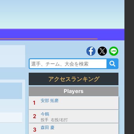
アクセスランキング
Players
安部 拓磨
1
今鶴
2
投手 右投/右打
森田 慶
3