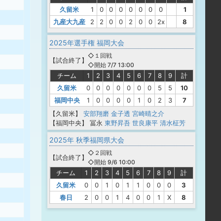
久留米
1
0
0
0
0
0
0
0
1
九産大九産
2
2
0
0
2
0
0
2x
8
2025年選手権 福岡大会
◇１回戦
【
試合終了
】
◇開始 7/7 13:00
チーム
1
2
3
4
5
6
7
8
9
計
久留米
0
0
0
0
0
0
0
5
5
10
福岡中央
1
0
0
0
0
1
0
2
3
7
【久留米】
安部翔磨
金子透
宮崎晴之介
【福岡中央】
冨永
東野昇吾
世良康平
清水柾芳
2025年 秋季福岡県大会
◇２回戦
【
試合終了
】
◇開始 9/6 10:00
チーム
1
2
3
4
5
6
7
8
9
計
久留米
0
0
1
0
1
1
0
0
0
3
春日
2
0
0
1
4
0
0
1
X
8