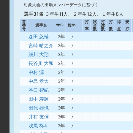
対象大会の出場メンバーデータに基づく
選手31名
３年生11人、２年生12人、１年生8人
背
打
試
打
打
得
安
番
選手名
学年
投/打
合
席
号
率
数
数
数
点
打
森田 悠輔
3年
/
宮崎 晴之介
3年
/
細川 大翔
3年
/
長谷川 大和
3年
/
中村 源
3年
/
中島 孝太
3年
/
谷口 智紀
3年
/
田中 寿輝
3年
/
田代 雄也
3年
/
井村 友彌
3年
/
浅尾 柊斗
3年
/