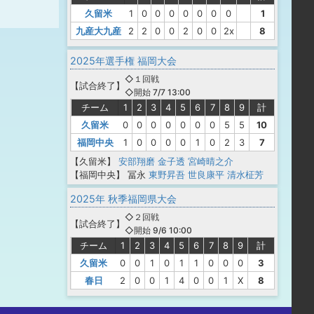
久留米
1
0
0
0
0
0
0
0
1
九産大九産
2
2
0
0
2
0
0
2x
8
2025年選手権 福岡大会
◇１回戦
【
試合終了
】
◇開始 7/7 13:00
チーム
1
2
3
4
5
6
7
8
9
計
久留米
0
0
0
0
0
0
0
5
5
10
福岡中央
1
0
0
0
0
1
0
2
3
7
【久留米】
安部翔磨
金子透
宮崎晴之介
【福岡中央】
冨永
東野昇吾
世良康平
清水柾芳
2025年 秋季福岡県大会
◇２回戦
【
試合終了
】
◇開始 9/6 10:00
チーム
1
2
3
4
5
6
7
8
9
計
久留米
0
0
1
0
1
1
0
0
0
3
春日
2
0
0
1
4
0
0
1
X
8