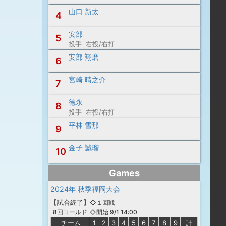
山口 新太
4
安部
5
投手 右投/右打
安部 翔磨
6
宮崎 晴之介
7
徳永
8
投手 右投/右打
平林 雪那
9
金子 誠瑠
10
Games
2024年 秋季福岡大会
【
試合終了
】
◇１回戦
◇開始 9/1 14:00
8回コールド
チーム
1
2
3
4
5
6
7
8
9
計