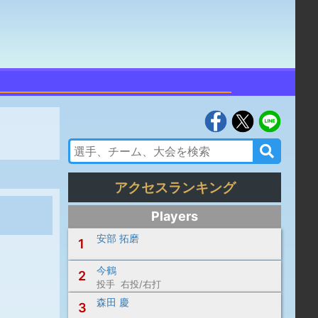
アクセスランキング
Players
安部 拓磨
1
今鶴
2
投手 右投/右打
森田 慶
3