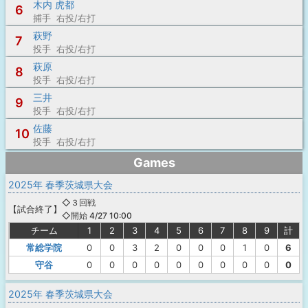
木内 虎都
6
捕手 右投/右打
萩野
7
投手 右投/右打
萩原
8
投手 右投/右打
三井
9
投手 右投/右打
佐藤
10
投手 右投/右打
Games
2025年 春季茨城県大会
◇３回戦
【
試合終了
】
◇開始 4/27 10:00
チーム
1
2
3
4
5
6
7
8
9
計
常総学院
0
0
3
2
0
0
0
1
0
6
守谷
0
0
0
0
0
0
0
0
0
0
2025年 春季茨城県大会