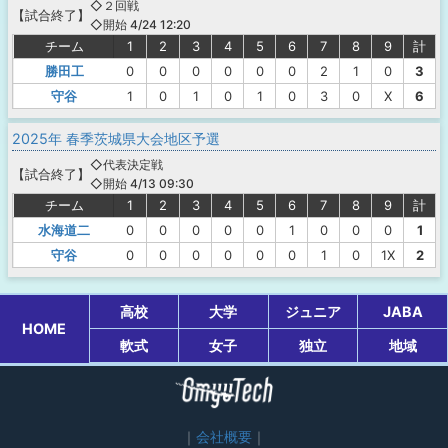
◇２回戦
【
試合終了
】
◇開始 4/24 12:20
チーム
1
2
3
4
5
6
7
8
9
計
勝田工
0
0
0
0
0
0
2
1
0
3
守谷
1
0
1
0
1
0
3
0
X
6
2025年 春季茨城県大会地区予選
◇代表決定戦
【
試合終了
】
◇開始 4/13 09:30
チーム
1
2
3
4
5
6
7
8
9
計
水海道二
0
0
0
0
0
1
0
0
0
1
守谷
0
0
0
0
0
0
1
0
1X
2
高校
大学
ジュニア
JABA
HOME
軟式
女子
独立
地域
会社概要