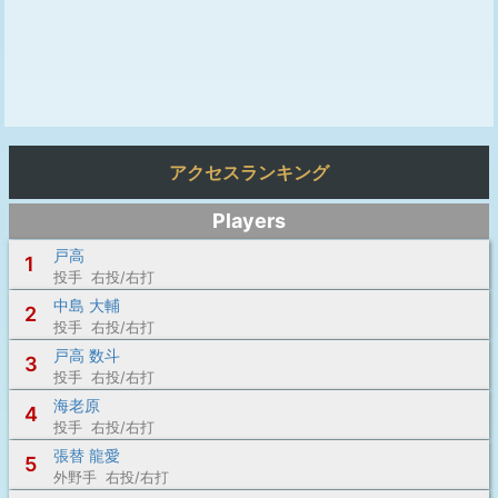
アクセスランキング
Players
戸高
1
投手 右投/右打
中島 大輔
2
投手 右投/右打
戸高 数斗
3
投手 右投/右打
海老原
4
投手 右投/右打
張替 龍愛
5
外野手 右投/右打