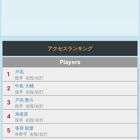
アクセスランキング
Players
戸高
1
投手 右投/右打
中島 大輔
2
投手 右投/右打
戸高 数斗
3
投手 右投/右打
海老原
4
投手 右投/右打
張替 龍愛
5
外野手 右投/右打