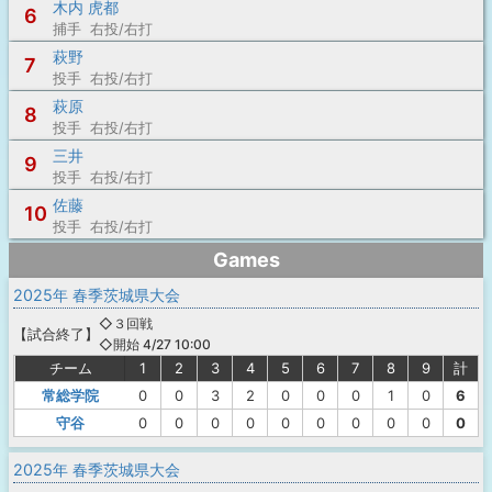
木内 虎都
6
捕手 右投/右打
萩野
7
投手 右投/右打
萩原
8
投手 右投/右打
三井
9
投手 右投/右打
佐藤
10
投手 右投/右打
Games
2025年 春季茨城県大会
◇３回戦
【
試合終了
】
◇開始 4/27 10:00
チーム
1
2
3
4
5
6
7
8
9
計
常総学院
0
0
3
2
0
0
0
1
0
6
守谷
0
0
0
0
0
0
0
0
0
0
2025年 春季茨城県大会