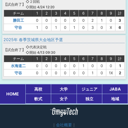
◇２回戦
【
試合終了
】
◇開始 4/24 12:20
チーム
1
2
3
4
5
6
7
8
9
計
勝田工
0
0
0
0
0
0
2
1
0
3
守谷
1
0
1
0
1
0
3
0
X
6
2025年 春季茨城県大会地区予選
◇代表決定戦
【
試合終了
】
◇開始 4/13 09:30
チーム
1
2
3
4
5
6
7
8
9
計
水海道二
0
0
0
0
0
1
0
0
0
1
守谷
0
0
0
0
0
0
1
0
1X
2
高校
大学
ジュニア
JABA
HOME
軟式
女子
独立
地域
会社概要