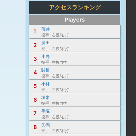
アクセスランキング
Players
薄井
1
投手 右投/右打
廣田
2
投手 右投/右打
小野
3
投手 右投/右打
関根
4
投手 右投/右打
小林
5
投手 右投/右打
堀米
6
投手 右投/右打
手塚
7
投手 右投/右打
矢嶋
8
投手 右投/右打