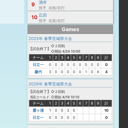
酒井
9
投手 右投/右打
広田
10
投手 右投/右打
Games
2025年 春季茨城県大会
◇２回戦
【
試合終了
】
◇開始 4/24 10:00
チーム
1
2
3
4
5
6
7
8
9
計
日立一
0
0
0
0
0
0
0
0
0
0
藤代
3
0
0
0
0
0
1
0
X
4
2026年 春季茨城県大会
【
試合終了
】
◇２回戦
◇開始 4/19 10:10
5回コールド
チーム
1
2
3
4
5
6
7
8
9
計
霞ヶ浦
1
0
0
3
6
10
日立一
0
0
0
0
0
0