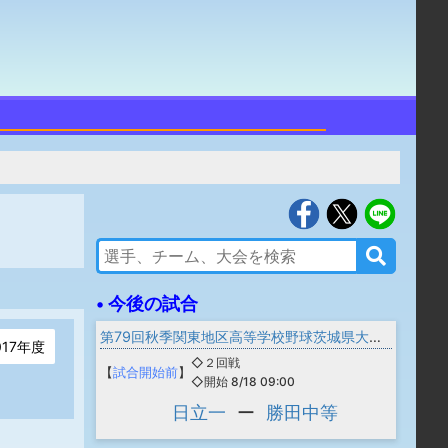
• 今後の試合
第79回秋季関東地区高等学校野球茨城県大会 一次予選
017年度
◇２回戦
【
試合開始前
】
◇開始 8/18 09:00
日立一
ー
勝田中等