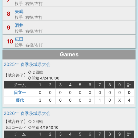
投手 右投/右打
矢嶋
8
投手 右投/右打
酒井
9
投手 右投/右打
広田
10
投手 右投/右打
Games
2025年 春季茨城県大会
◇２回戦
【
試合終了
】
◇開始 4/24 10:00
チーム
1
2
3
4
5
6
7
8
9
計
日立一
0
0
0
0
0
0
0
0
0
0
藤代
3
0
0
0
0
0
1
0
X
4
2026年 春季茨城県大会
【
試合終了
】
◇２回戦
◇開始 4/19 10:10
5回コールド
チーム
1
2
3
4
5
6
7
8
9
計