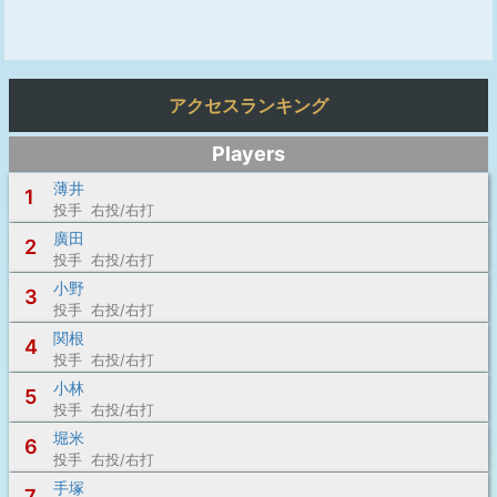
アクセスランキング
Players
薄井
1
投手 右投/右打
廣田
2
投手 右投/右打
小野
3
投手 右投/右打
関根
4
投手 右投/右打
小林
5
投手 右投/右打
堀米
6
投手 右投/右打
手塚
7