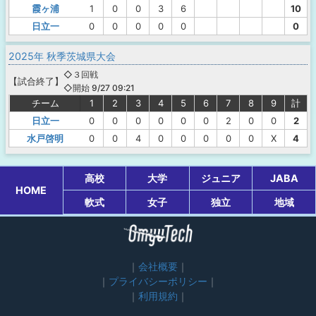
霞ヶ浦
1
0
0
3
6
10
日立一
0
0
0
0
0
0
2025年 秋季茨城県大会
◇３回戦
【
試合終了
】
◇開始 9/27 09:21
チーム
1
2
3
4
5
6
7
8
9
計
日立一
0
0
0
0
0
0
2
0
0
2
水戸啓明
0
0
4
0
0
0
0
0
X
4
高校
大学
ジュニア
JABA
HOME
軟式
女子
独立
地域
会社概要
プライバシーポリシー
利用規約