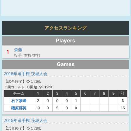
アクセスランキング
Players
斎藤
1
投手 右投/右打
Games
2016年選手権 茨城大会
【
試合終了
】
◇１回戦
◇開始 7/9 12:20
5回コールド
チーム
1
2
3
4
5
6
7
8
9
計
石下紫峰
2
0
0
0
1
3
磯原郷英
10
0
5
0
X
15
2015年選手権 茨城大会
【
試合終了
】
◇１回戦