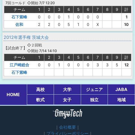
◇開始 7/7 12:20
7回コールド
チーム
1
2
3
4
5
6
7
8
9
計
石下紫峰
0
0
0
1
0
0
0
1
佐和
2
2
0
5
1
0
X
10
2012年選手権 茨城大会
◇２回戦
【
試合終了
】
◇開始 7/14 14:10
チーム
1
2
3
4
5
6
7
8
9
計
江戸崎総合
0
0
1
0
0
0
3
3
5
12
石下紫峰
高校
大学
ジュニア
JABA
HOME
軟式
女子
独立
地域
会社概要
プライバシーポリシー